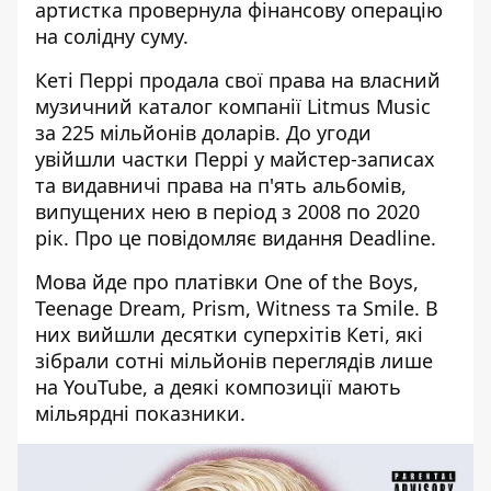
артистка провернула фінансову операцію
на солідну суму.
Кеті Перрі продала свої права на власний
музичний каталог компанії Litmus Music
за 225 мільйонів доларів. До угоди
увійшли частки Перрі у майстер-записах
та видавничі права на п'ять альбомів,
випущених нею в період з 2008 по 2020
рік. Про це повідомляє видання
Deadline.
Мова йде про платівки One of the Boys,
Teenage Dream, Prism, Witness та Smile. В
них вийшли десятки суперхітів Кеті, які
зібрали сотні мільйонів переглядів лише
на YouTube, а деякі композиції мають
мільярдні показники.