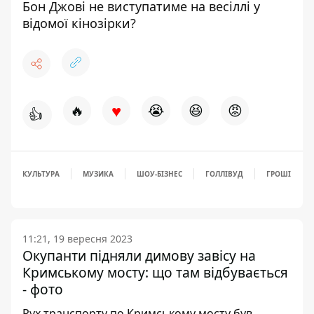
Бон Джові не виступатиме на весіллі у
відомої кінозірки?
♥
🔥
😭
😆
😡
👍
КУЛЬТУРА
МУЗИКА
ШОУ-БІЗНЕС
ГОЛЛІВУД
ГРОШІ
11:21, 19 вересня 2023
Окупанти підняли димову завісу на
Кримському мосту: що там відбувається
- фото
Рух транспорту по Кримському мосту був