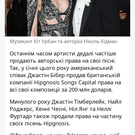
Музикант Кіт Урбан та акторка Ніколь Кідман
Останнім часом артисти дедалі частіше
продають авторські права на свої пісні.
Так, у січні цього року американський
співак Джастін Бібер продав британській
компанії Hipgnosis Songs Capital права на
всі свої композиції за 200 млн доларів.
Минулого року Джастін Тімберлейк, Найл
Роджерс, Кенні Чесні, Ніл Янг та Неллі
Фуртадо також продали права на частину
своїх пісень Hipgnosis.