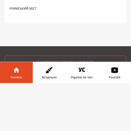
КРИМСЬКИЙ МІСТ
ЗАПРОПОНУВАТИ НОВИНУ
Головна
Актуально
Україна на часі
Youtube
Світ
Інформатор у
Україна
Завантажити
телефоні
👉
Київ
Регіони
Гроші