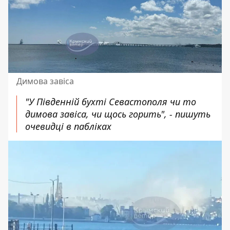
Димова завіса
"У Південній бухті Севастополя чи то
димова завіса, чи щось горить", - пишуть
очевидці в пабліках