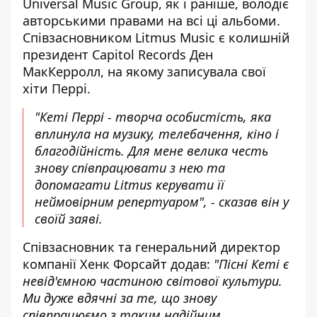
Universal Music Group, як і раніше, володіє
авторськими правами на всі ці альбоми.
Співзасновником Litmus Music є колишній
президент Capitol Records Ден
МакКерролл, на якому записувала свої
хіти Перрі.
"Кеті Перрі - творча особистість, яка
вплинула на музику, телебачення, кіно і
благодійність. Для мене велика честь
знову співпрацювати з нею та
допомагати Litmus керувати її
неймовірним репертуаром", - сказав він у
своїй заяві.
Співзасновник та генеральний директор
компанії Хенк Форсайт додав:
"Пісні Кеті є
невід'ємною частиною світової культури.
Ми дуже вдячні за те, що знову
співпрацюємо з таким надійним