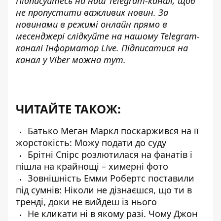
Підписуйтесь на наш
Telegram-канал
, щоб
не пропустити важливих новин. За
новинами в режимі онлайн прямо в
месенджері слідкуйте на нашому Telegram-
каналі
Інформатор Live
. Підписатися на
канал у Viber можна
тут
.
ЧИТАЙТЕ ТАКОЖ:
Батько Меган Маркл поскаржився на її
жорстокість: Можу подати до суду
Брітні Спірс розлютилася на фанатів і
пішла на крайнощі – химерні фото
Зовнішність Емми Робертс поставили
під сумнів: Ніколи не дізнаєшся, що ти в
тренді, доки не вийдеш із нього
Не кликати ні в якому разі. Чому Джон