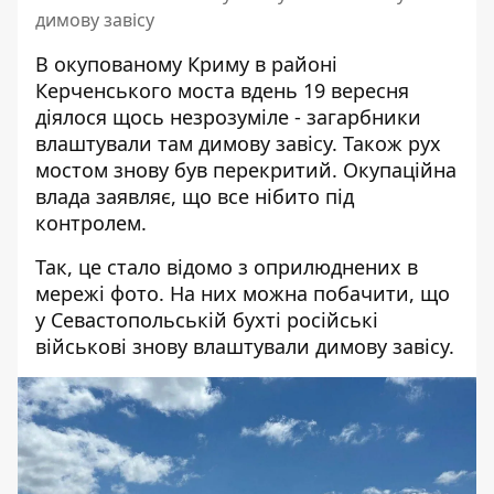
димову завісу
В окупованому Криму
в районі
Керченського моста
вдень 19 вересня
діялося щось незрозуміле - загарбники
влаштували там димову завісу. Також рух
мостом знову був перекритий. Окупаційна
влада заявляє, що все нібито під
контролем.
Так, це стало відомо з оприлюднених в
мережі фото. На них можна побачити, що
у Севастопольській бухті російські
військові знову влаштували димову завісу.