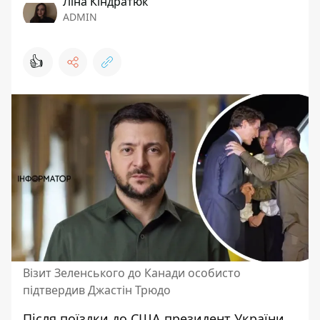
Ліна Кіндратюк
ADMIN
👍
Візит Зеленського до Канади особисто
підтвердив Джастін Трюдо
Після
поїздки до США
президент України