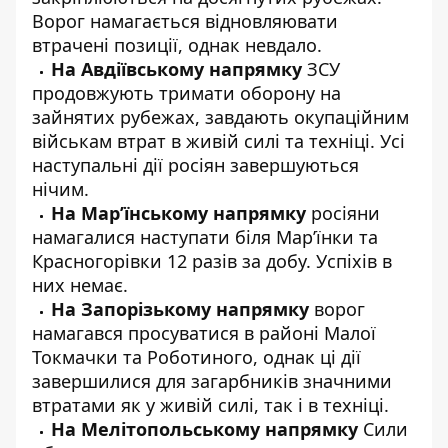
Ворог намагається відновляювати
втрачені позиції, однак невдало.
На Авдіївському напрямку
ЗСУ
продовжують тримати оборону на
зайнятих рубежах, завдають окупаційним
військам втрат в живій силі та техніці. Усі
наступальні дії росіян завершуються
нічим.
На Мар’їнському напрямку
росіяни
намагалися наступати біля Мар’їнки та
Красногорівки 12 разів за добу. Успіхів в
них немає.
На
Запорізькому напрямку
ворог
намагався просуватися в районі Малої
Токмачки та Роботиного, однак ці дії
завершилися для загарбників значними
втратами як у живій силі, так і в техніці.
На Мелітопольському напрямку
Сили