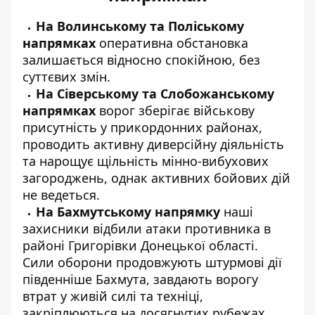
На Волинському та Поліському
напрямках
оперативна обстановка
залишається відносно спокійною, без
суттєвих змін.
На Сіверському та Слобожанському
напрямках
ворог зберігає військову
присутність у прикордонних районах,
проводить активну диверсійну діяльність
та нарощує щільність мінно-вибухових
загороджень, однак активних бойових дій
не ведеться.
На Бахмутському напрямку
наші
захисники відбили атаки противника в
районі Григорівки Донецької області.
Сили оборони продовжують штурмові дії
південніше Бахмута, завдають ворогу
втрат у живій силі та техніці,
закріплюються на досягнутих рубежах.