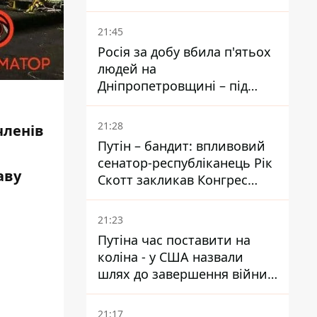
біль – він очолив народне
голосування
21:45
Росія за добу вбила п'ятьох
людей на
Дніпропетровщині – під
ударами опинилися п'ять
районів області
21:28
членів
Путін – бандит: впливовий
сенатор-республіканець Рік
аву
Скотт закликав Конгрес
притягнути РФ до
відповідальності за війну в
21:23
Україні
Путіна час поставити на
коліна - у США назвали
шлях до завершення війни -
National Security Journal
21:17