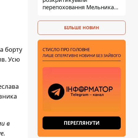
перепоховання Мельника
через ризик дипломатичної
ізоляції
БІЛЬШЕ НОВИН
На борту
СТИСЛО ПРО ГОЛОВНЕ
ЛИШЕ ОПЕРАТИВНІ НОВИНИ БЕЗ ЗАЙВОГО
ив. Усю
еслава
івника
ми в
ПЕРЕГЛЯНУТИ
ve
.