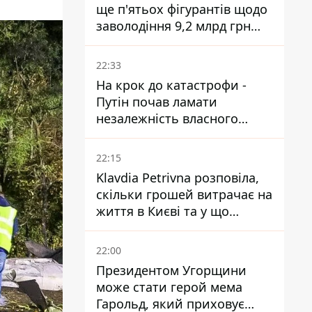
ще п'ятьох фігурантів щодо
заволодіння 9,2 млрд грн
ПриватБанку скерували до
суду
22:33
На крок до катастрофи -
Путін почав ламати
незалежність власного
Центробанку, змусивши
знизити базову ставку
22:15
Klavdia Petrivna розповіла,
скільки грошей витрачає на
життя в Києві та у що
вкладає мільйони
22:00
Президентом Угорщини
може стати герой мема
Гарольд, який приховує