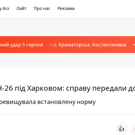
-Біз
Лайт
Про нас
Реклама
тний удар 5 серпня
⚠️ Краматорськ, Костянтинівка
Н-26 під Харковом: справу передали д
перевищувала встановлену норму
👍