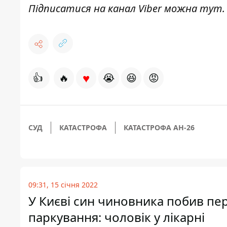
Підписатися на канал Viber можна
тут
.
♥
👍
🔥
😭
😆
😡
СУД
КАТАСТРОФА
КАТАСТРОФА АН-26
09:31, 15 січня 2022
У Києві син чиновника побив п
паркування: чоловік у лікарні