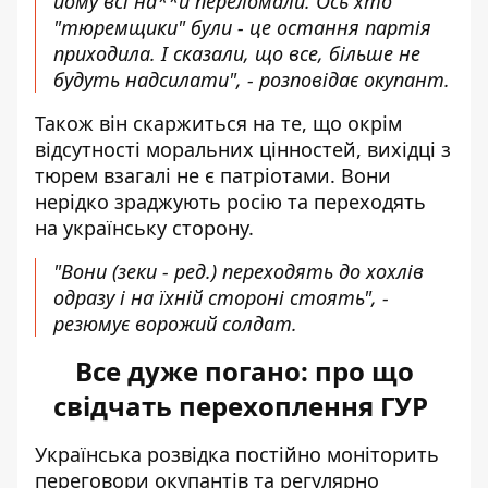
йому всі на**й переломали. Ось хто
"тюремщики" були - це остання партія
приходила. І сказали, що все, більше не
будуть надсилати", - розповідає окупант.
Також він скаржиться на те, що окрім
відсутності моральних цінностей, вихідці з
тюрем взагалі не є патріотами. Вони
нерідко зраджують росію та переходять
на українську сторону.
"Вони (зеки - ред.) переходять до хохлів
одразу і на їхній стороні стоять", -
резюмує ворожий солдат.
Все дуже погано: про що
свідчать перехоплення ГУР
Українська розвідка постійно моніторить
переговори окупантів та регулярно