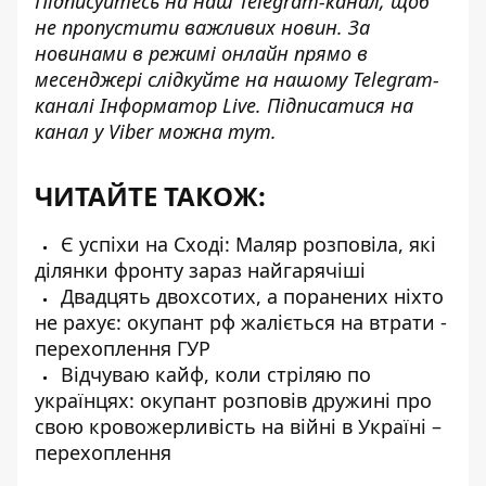
Підписуйтесь на наш
Telegram-канал
, щоб
не пропустити важливих новин. За
новинами в режимі онлайн прямо в
месенджері слідкуйте на нашому Telegram-
каналі
Інформатор Live
. Підписатися на
канал у Viber можна
тут
.
ЧИТАЙТЕ ТАКОЖ:
Є успіхи на Сході: Маляр розповіла, які
ділянки фронту зараз найгарячіші
Двадцять двохсотих, а поранених ніхто
не рахує: окупант рф жаліється на втрати -
перехоплення ГУР
Відчуваю кайф, коли стріляю по
українцях: окупант розповів дружині про
свою кровожерливість на війні в Україні –
перехоплення