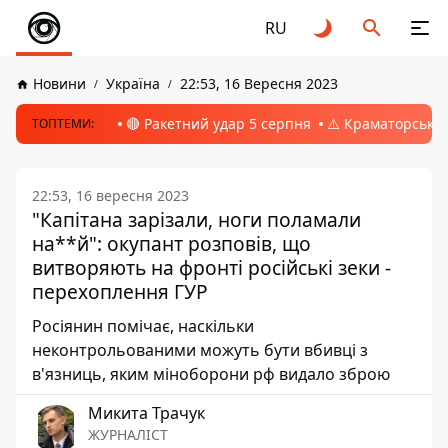
RU
Новини
Україна
22:53, 16 Вересня 2023
🔴 Ракетний удар 5 серпня
⚠️ Краматорськ, 
ТОПТЕМИ:
22:53, 16 вересня 2023
"Капітана зарізали, ноги поламали
на**й": окупант розповів, що
витворяють на фронті російські зеки -
перехоплення ГУР
Росіянин помічає, наскільки
неконтрольованими можуть бути вбивці з
в'язниць, яким міноборони рф видало зброю
Микита Трачук
ЖУРНАЛІСТ