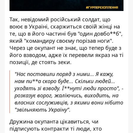
Так, невідомий російський солдат, що
воює в Україні, скаржиться своїй жінці на
те, що в його частині був "один довбо**б",
який "командиру своєму порізав ноги".
Через це окупант не знає, що тепер буде з
його взводом, адже їх перевели якраз на ті
позиції, де стоять зеки.
"Нас поставили поряд з ними... Я кажу,
нам пи**а скоро буде... Скільки людей...
уходять зі взводу. Ї**нуті люди просто", -
розказує ворог, жаліючись, виходить, на
власних сослуживців, з якими вони нібито
"звільняють Україну".
Дружина окупанта цікавиться, чи
підписують контракти ті люди, хто