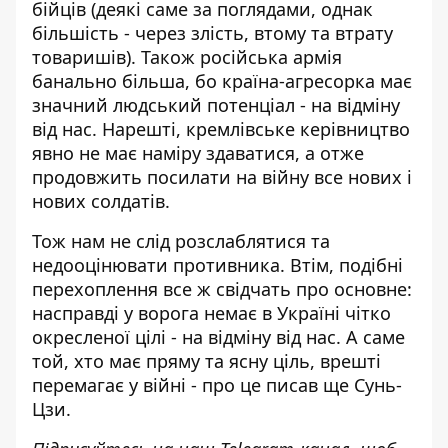
бійців (деякі саме за поглядами, однак
більшість - через злість, втому та втрату
товаришів). Також російська армія
банально більша, бо країна-агресорка має
значний людський потенціал - на відміну
від нас. Нарешті, кремлівське керівництво
явно не має наміру здаватися, а отже
продовжить посилати на війну все нових і
нових солдатів.
Тож нам не слід розслаблятися та
недооцінювати противника. Втім, подібні
перехоплення все ж свідчать про основне:
насправді у ворога немає в Україні чітко
окресленої цілі - на відміну від нас. А саме
той, хто має пряму та ясну ціль, врешті
перемагає у війні - про це
писав ще Сунь-
Цзи
.