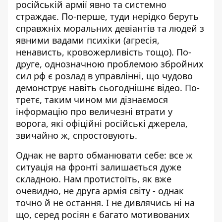
російській армії явно та системно
страждає. По-перше, туди нерідко беруть
справжніх моральних девіантів
та людей з
явними вадами психіки (агресія,
ненависть, кровожерливість тощо). По-
друге, однозначною проблемою збройних
сил рф є розлад в управлінні, що чудово
демонструє навіть сьогоднішнє відео. По-
третє, таким чином ми дізнаємося
інформацію про
величезні втрати у
ворога
, які офіційні російські джерела,
звичайно ж, спростовують.
Однак не варто обманювати себе: все ж
ситуація на фронті
залишається дуже
складною. Нам протистоїть, як вже
очевидно, не друга армія світу - однак
точно й не остання. І не дивлячись ні на
що, серед росіян є багато мотивованих