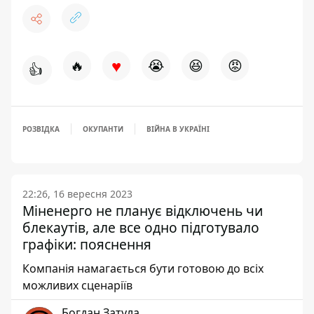
♥
🔥
😭
😆
😡
👍
РОЗВІДКА
ОКУПАНТИ
ВІЙНА В УКРАЇНІ
22:26, 16 вересня 2023
Міненерго не планує відключень чи
блекаутів, але все одно підготувало
графіки: пояснення
Компанія намагається бути готовою до всіх
можливих сценаріїв
Богдан Затула