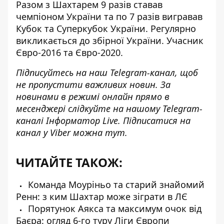
Разом з Шахтарем 9 разів ставав
чемпіоном України та по 7 разів вигравав
Кубок та Суперкубок України. Регулярно
викликається до збірної України. Учасник
Євро-2016 та Євро-2020.
Підписуйтесь на наш
Telegram-канал
, щоб
не пропустити важливих новин. За
новинами в режимі онлайн прямо в
месенджері слідкуйте на нашому Telegram-
каналі
Інформатор Live
. Підписатися на
канал у Viber можна
тут
.
ЧИТАЙТЕ ТАКОЖ:
Команда Моуріньо та старий знайомий
Ренн: з ким Шахтар може зіграти в ЛЄ
Порятунок Аякса та максимум очок від
Баєра: огляд 6-го туру Ліги Європи