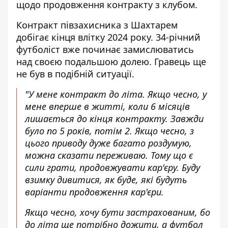
щодо продовження контракту з клубом.
Контракт півзахисника з Шахтарем
добігає кінця влітку 2024 року. 34-річний
футболіст вже починає замислюватись
над своєю подальшою долею. Гравець ще
не був в подібній ситуації.
"У мене контракт до літа. Якщо чесно, у
мене вперше в житті, коли 6 місяців
лишається до кінця контракту. Завжди
було по 5 років, потім 2. Якщо чесно, з
цього приводу дуже багато роздумую,
можна сказати переживаю. Тому що є
сили грати, продовжувати кар'єру. Буду
взимку дивитися, як буде, які будуть
варіанти продовження кар'єри.
Якщо чесно, хочу бути застрахованим, бо
до літа ще потрібно дожити, а футбол