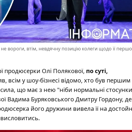
 не вороги, втім, невдячну позицію колеги щодо її першо
ої продюсерки Олі Полякової,
по суті,
, всім у шоу-бізнесі відомо, хто був першим
ила, що має з нею "ніби нормальні стосунки
вої Вадима Буряковського Дмитру Гордону, де
родюсерка його дружини вивела її на достой
 висловитись.