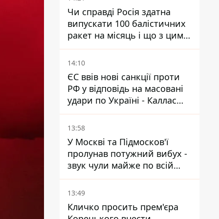
Чи справді Росія здатна
випускати 100 балістичних
ракет на місяць і що з цим
робити
14:10
ЄС ввів нові санкції проти
РФ у відповідь на масовані
удари по Україні - Каллас
розкрила деталі
13:58
У Москві та Підмосков'ї
пролунав потужний вибух -
звук чули майже по всій
області
13:49
Кличко просить прем'єра
Корецького внести