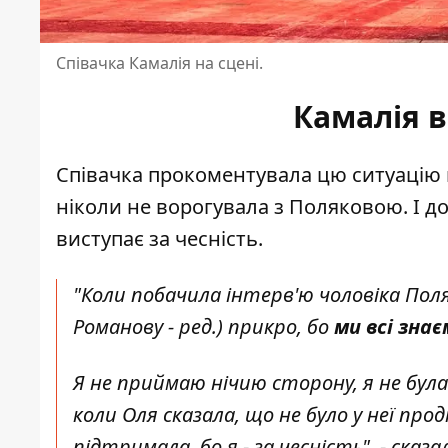
Співачка Камалія на сцені.
Камалія 
Співачка прокоментувала цю ситуацію
ніколи не ворогувала з Поляковою. І до
виступає за чесність.
"Коли побачила інтерв'ю чоловіка Поля
Романову - ред.)
прикро, бо
ми всі зна
Я не приймаю нічию сторону, я не була 
коли Оля сказала, що не було у неї про
підтримала, бо я - за чесність", - сказ