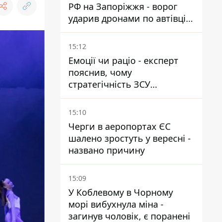
РФ на Запоріжжя - ворог
ударив дронами по автівці
та селищу
15:12
Емоції чи раціо - експерт
пояснив, чому
стратегічність ЗСУ
важливіша за емоційні
атаки РФ
15:10
Черги в аеропортах ЄС
шалено зростуть у вересні -
названо причину
15:09
У Коблевому в Чорному
морі вибухнула міна -
загинув чоловік, є поранені