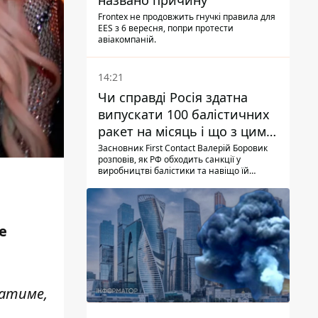
названо причину
Frontex не продовжить гнучкі правила для
EES з 6 вересня, попри протести
авіакомпаній.
14:21
Чи справді Росія здатна
випускати 100 балістичних
ракет на місяць і що з цим
робити
Засновник First Contact Валерій Боровик
розповів, як РФ обходить санкції у
виробництві балістики та навіщо їй
ракети КНДР
е
чатиме,