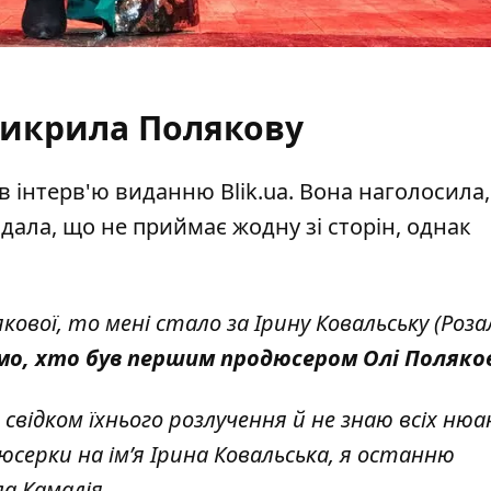
викрила Полякову
 в інтерв'ю виданню
Blik.ua
. Вона наголосила
дала, що не приймає жодну зі сторін, однак
кової, то мені стало за Ірину Ковальську
(Роза
ємо, хто був першим продюсером Олі Поляков
свідком їхнього розлучення й не знаю всіх нюан
дюсерки на імʼя Ірина Ковальська, я останню
ала Камалія.