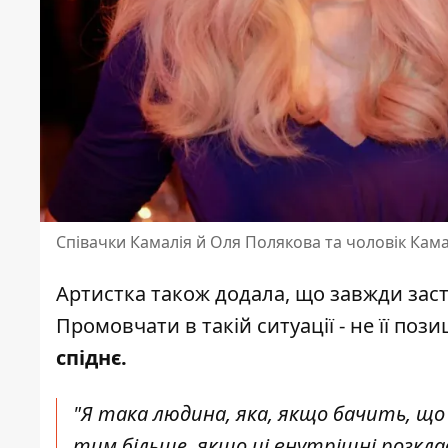
Співачки Камалія й Оля Полякова та чоловік Камал
Артистка також додала, що завжди заст
Промовчати в такій ситуації - не її пози
спіднє.
"Я така людина, яка, якщо бачить, що
тим більше, якщо ці внутрішні розклад