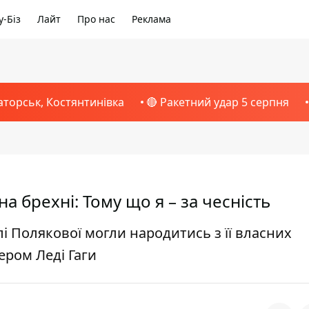
-Біз
Лайт
Про нас
Реклама
аторськ, Костянтинівка
🔴 Ракетний удар 5 серпня
 брехні: Тому що я – за чесність
лі Полякової могли народитись з її власних
ером Леді Гаги