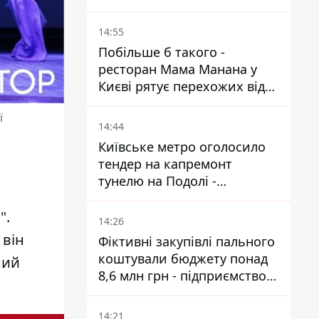
14:55
Побільше б такого -
ресторан Мама Манана у
Києві рятує перехожих від
спеки
ї
14:44
Київське метро оголосило
тендер на капремонт
тунелю на Подолі -
триватиме майже два роки
".
14:26
 він
Фіктивні закупівлі пального
коштували бюджету понад
ний
8,6 млн грн - підприємство
відшкодувало збитки
14:21