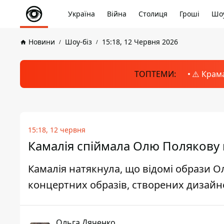
Україна
Війна
Столиця
Гроші
Шоу
Новини
Шоу-біз
15:18, 12 Червня 2026
ТОПТЕМИ:
⚠️ Крам
15:18, 12 червня
Камалія спіймала Олю Полякову на
Камалія натякнула, що відомі образи О
концертних образів, створених дизайн
Ольга Дяченко