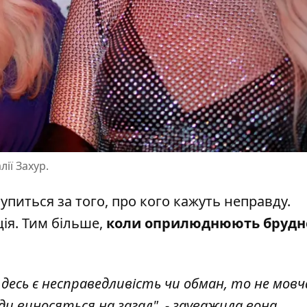
ії Захур.
упиться за того, про кого кажуть неправду.
ція. Тим більше,
коли оприлюднюють брудн
 десь є несправедливість чи обман, то не мов
и виносяться на загал", - зауважила вона.