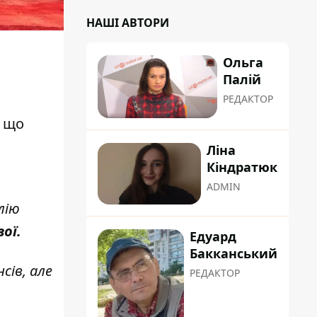
НАШІ АВТОРИ
Ольга
Палій
РЕДАКТОР
, що
Ліна
Кіндратюк
ADMIN
лію
ої.
Едуард
Бакканський
сів, але
РЕДАКТОР