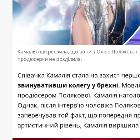
Камалія підкреслила, що вони з Олею Полякової -
продюсерки не розділила.
Співачка
Камалія
стала на захист перш
звинувативши колегу у брехні.
Мовляв
продюсером Полякової. Камалія наголос
Однак, після інтерв'ю чоловіка Поляко
заперечував той факт, що попередня п
артистичний рівень, Камалія вирішила