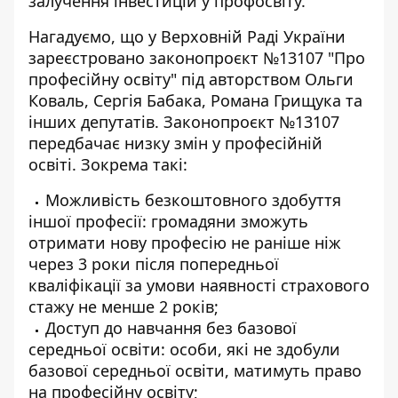
залучення інвестицій у профосвіту.
Нагадуємо, що у Верховній Раді України
зареєстровано законопроєкт №
13107 "Про
професійну освіту"
під авторством Ольги
Коваль, Сергія Бабака, Романа Грищука та
інших депутатів. Законопроєкт №13107
передбачає низку
змін у професійній
освіті
. Зокрема такі:
Можливість безкоштовного здобуття
іншої професії: громадяни зможуть
отримати нову професію не раніше ніж
через 3 роки після попередньої
кваліфікації за умови наявності страхового
стажу не менше 2 років;
Доступ до навчання без базової
середньої освіти: особи, які не здобули
базової середньої освіти, матимуть право
на професійну освіту;