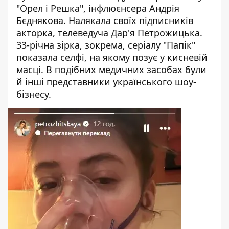
"Орел і Решка", інфлюєнсера Андрія
Бєднякова. Налякала своїх підписників
акторка, телеведуча Дар'я Петрожицька.
33-річна зірка, зокрема, серіалу "Папік"
показала селфі, на якому позує у кисневій
масці. В подібних медичних засобах були
й інші представники українського шоу-
бізнесу.