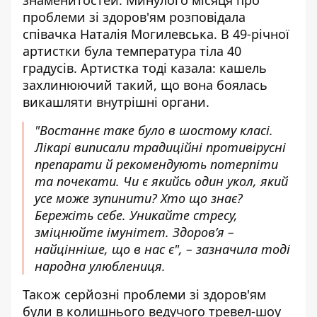
проблеми зі здоров'ям розповідала
співачка Наталія Могилевська. В 49-річної
артистки була температура тіла 40
градусів. Артистка тоді казала: кашель
захлинюючий такий, що вона боялась
викашляти внутрішні органи.
"Востаннє таке було в шостому класі.
Лікарі виписали традиційні противірусні
препарати й рекомендують потерпіти
та почекати. Чи є якийсь один укол, який
усе може зупинити? Хто що знає?
Бережіть себе. Уникайте стресу,
зміцнюйте імунітет. Здоров’я –
найцінніше, що в нас є", – зазначила тоді
народна улюблениця.
Також серйозні проблеми зі здоров'ям
були в колишнього ведучого тревел-шоу