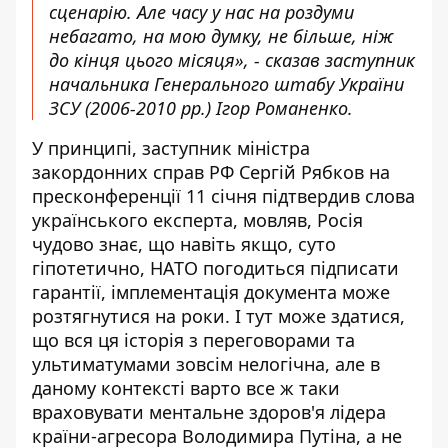
сценарію. Але часу у нас на роздуми
небагато, на мою думку, не більше, ніж
до кінця цього місяця», - сказав заступник
начальника Генерального штабу України
ЗСУ (2006-2010 рр.) Ігор Романенко.
У принципі, заступник міністра
закордонних справ РФ Сергій Рябков на
пресконференції 11 січня підтвердив слова
українського експерта, мовляв, Росія
чудово знає, що навіть якщо, суто
гіпотетично, НАТО погодиться підписати
гарантії, імплементація документа може
розтягнутися на роки. І тут може здатися,
що вся ця історія з переговорами та
ультиматумами зовсім нелогічна, але в
даному контексті варто все ж таки
враховувати
ментальне здоров'я лідера
країни-агресора
Володимира Путіна, а не