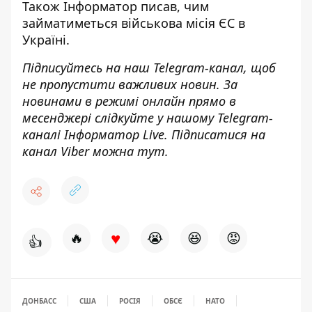
Також
Інформатор
писав, чим
займатиметься військова місія ЄС
в
Україні.
Підписуйтесь на наш
Telegram-канал
, щоб
не пропустити важливих новин. За
новинами в режимі онлайн прямо в
месенджері слідкуйте у нашому Telegram-
каналі
Інформатор Live
. Підписатися на
канал Viber можна
тут
.
♥
🔥
😭
😆
😡
👍
ДОНБАСС
США
РОСІЯ
ОБСЄ
НАТО