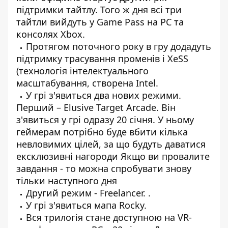
підтримки тайтлу. Того ж дня всі три
тайтли вийдуть у Game Pass на PC та
консолях Xbox.
Протягом поточного року в гру додадуть
підтримку трасування променів і XeSS
(технологія інтелектуального
масштабування, створена Intel.
У грі з'явиться два нових режими.
Перший – Elusive Target Arcade. Він
з'явиться у грі одразу 20 січня. У ньому
геймерам потрібно буде вбити кілька
невловимих цілей, за що будуть даватися
ексклюзивні нагороди Якщо ви провалите
завдання - то можна спробувати знову
тільки наступного дня
Другий режим - Freelancer. .
У грі з'явиться мапа Rocky.
Вся трилогія стане доступною на VR-