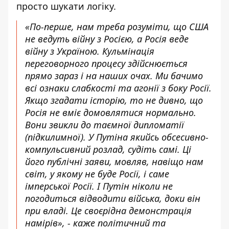
просто шукати логіку.
«По-перше, нам треба розуміти, що США
не ведуть війну з Росією, а Росія веде
війну з Україною. Кульмінація
переговорного процесу здійснюється
прямо зараз і на наших очах. Ми бачимо
всі ознаки слабкості та агонії з боку Росії.
Якщо згадати історію, то не дивно, що
Росія не вміє домовлятися нормально.
Вони звикли до таємної дипломатії
(підкилимної). У Путіна якийсь обсесивно-
компульсивний розлад, судіть самі. Ці
його публічні заяви, мовляв, навіщо нам
світ, у якому не буде Росії, і саме
імперської Росії. І Путін ніколи не
погодиться відводити війська, доки він
при владі. Це своєрідна демонстрація
намірів», - каже політичний та