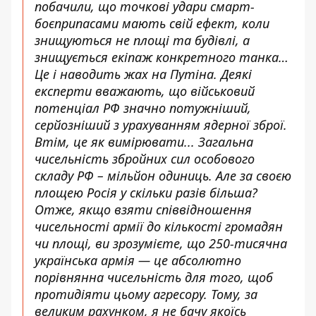
побачили, що точкові удари смарт-
боєприпасами мають свій ефект, коли
знищуються не площі та будівлі, а
знищується екіпаж конкретного танка…
Це і наводить жах на Путіна. Деякі
експерти вважають, що військовий
потенціал РФ значно потужніший,
серйозніший з урахуванням ядерної зброї.
Втім, це як вимірювати... Загальна
чисельність збройних сил особового
складу РФ – мільйон одиниць. Але за своєю
площею Росія у скільки разів більша?
Отже, якщо взяти співвідношення
чисельності армії до кількості громадян
чи площі, ви зрозумієте, що 250-тисячна
українська армія — це абсолютно
порівнянна чисельність для того, щоб
протидіяти цьому агресору. Тому, за
великим рахунком, я не бачу якоїсь