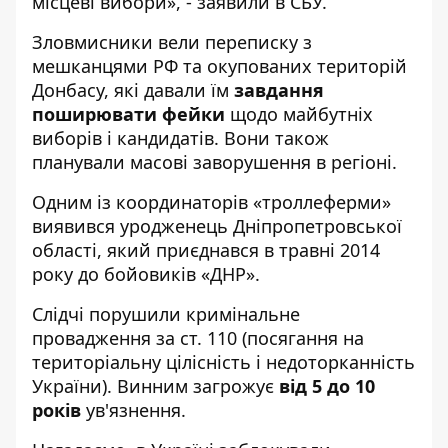
місцеві вибори», - заявили в СБУ.
Зловмисники вели переписку з
мешканцями РФ та окупованих територій
Донбасу, які давали їм
завдання
поширювати фейки
щодо майбутніх
виборів і кандидатів. Вони також
планували масові заворушення в регіоні.
Одним із координаторів «троллеферми»
виявився уродженець Дніпропетровської
області, який приєднався в травні 2014
року до бойовиків «ДНР».
Слідчі порушили кримінальне
провадження за ст. 110 (посягання на
територіальну цілісність і недоторканність
України). Винним загрожує
від 5 до 10
років
ув'язнення.