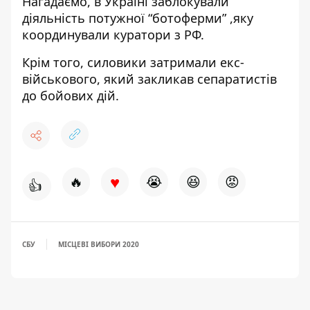
Нагадаємо, в Україні
заблокували
діяльність потужної “ботоферми”
,яку
координували куратори з РФ.
Крім того, силовики затримали екс-
військового, який
закликав сепаратистів
до бойових дій
.
♥
🔥
😭
😆
😡
👍
СБУ
МІСЦЕВІ ВИБОРИ 2020