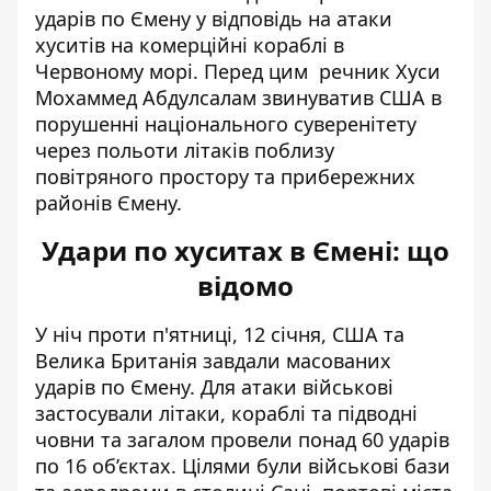
ударів по Ємену у відповідь на атаки
хуситів на комерційні кораблі в
Червоному морі. Перед цим речник Хуси
Мохаммед Абдулсалам звинуватив США в
порушенні національного суверенітету
через польоти літаків поблизу
повітряного простору та прибережних
районів Ємену.
Удари по хуситах в Ємені: що
відомо
У ніч проти п'ятниці, 12 січня, США та
Велика Британія
завдали масованих
ударів по Ємену
. Для атаки військові
застосували літаки, кораблі та підводні
човни та загалом провели понад 60 ударів
по 16 об’єктах. Цілями були військові бази