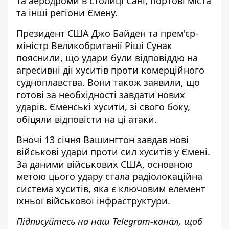
та аеродроми в столиці Сані, портові міста
та інші регіони Ємену.
Президент США Джо Байден та прем'єр-
міністр Великобританії Ріші Сунак
пояснили, що удари були відповіддю на
агресивні дії хуситів проти комерційного
судноплавства. Вони також заявили, що
готові за необхідності завдати нових
ударів. Єменські хусити, зі свого боку,
обіцяли відповісти на ці атаки.
Вночі 13 січня Вашингтон
завдав нові
військові удари проти сил хуситів у Ємені
.
За даними військових США, основною
метою цього удару стала радіолокаційна
система хуситів, яка є ключовим елемент
їхньої військової інфраструктури.
Підписуйтесь на наш
Telegram-канал
, щоб