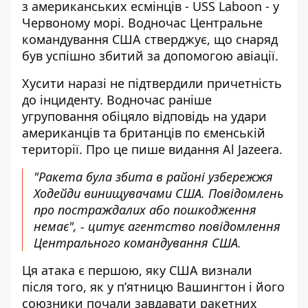
з американських есмінців - USS Laboon - у
Червоному морі. Водночас Центральне
командування США стверджує, що снаряд
був успішно збитий за допомогою авіації.
Хусити наразі
не підтвердили причетність
до інциденту
. Водночас раніше
угруповання обіцяло відповідь на удари
американців та британців по єменській
території. Про це пише видання Al Jazeera.
"Ракета була збита в районі узбережжя
Ходейди винищувачами США. Повідомлень
про постраждалих або пошкодження
немає", - цитує агентство повідомлення
Центрального командування США.
Ця атака є першою, яку США визнали
після того, як у п’ятницю Вашингтон і його
союзники почали завдавати ракетних