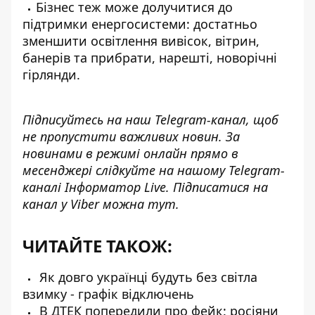
Бізнес теж може долучитися
до
підтримки енергосистеми
: достатньо
зменшити освітлення вивісок, вітрин,
банерів та прибрати, нарешті, новорічні
гірлянди.
Підписуйтесь на наш
Telegram-канал
, щоб
не пропустити важливих новин. За
новинами в режимі онлайн прямо в
месенджері слідкуйте на нашому Telegram-
каналі
Інформатор Live
. Підписатися на
канал у Viber можна
тут
.
ЧИТАЙТЕ ТАКОЖ:
Як довго українці будуть без світла
взимку - графік відключень
В ДТЕК попередили про фейк: росіяни