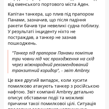
від єменського портового міста Аден.
Капітан танкера, що плив під прапором
Панами, зазначив, що після падіння
ракети бачив три невеликі судна поблизу.
У результаті інциденту ніхто не
постраждав, а танкер не зазнав
пошкоджень.
"Танкер під прапором Панами помітив
три човни під час проходження на схід
через міжнародний рекомендований
транзитний коридор", - звіт Ambrey.
Це вже другий випадок, коли хусити
помилково атакують танкер з російською
нафтою. Звіт компанії Ambrey детально
описує обставини події та можливі
причини такої помилкової цілі. Ситуація