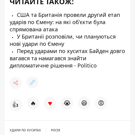
ЧИТАЙТЕ ТАКОЖ:
США та Британія провели другий етап
ударів по Ємену: на які об'єкти була
спрямована атака
У Британії розповіли, чи плануються
нові удари по Ємену
Перед ударами по хуситах Байден довго
вагався та намагався знайти
дипломатичне рішення - Politico
♥
🔥
😭
😆
😡
👍
УДАРИ ПО ХУСИТАХ
РОСІЯ