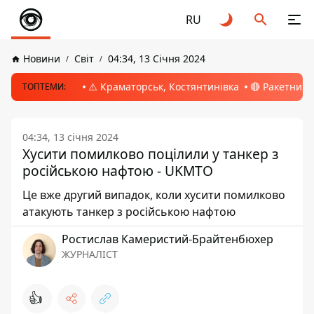
RU
Новини
Світ
04:34, 13 Січня 2024
⚠️ Краматорськ, Костянтинівка
🔴 Ракетний 
ТОПТЕМИ:
04:34, 13 січня 2024
Хусити помилково поцілили у танкер з
російською нафтою - UKMTO
Це вже другий випадок, коли хусити помилково
атакують танкер з російською нафтою
Ростислав Камеристий-Брайтенбюхер
ЖУРНАЛІСТ
👍