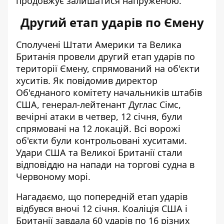
продовжує залишатися напруженою.
Другий етап ударів по Ємену
Сполучені Штати Америки та Велика
Британія провели
другий етап ударів по
території Ємену
, спрямований на об'єкти
хуситів. Як повідомив директор
Об'єднаного комітету начальників штабів
США, генерал-лейтенант Дуглас Сімс,
вечірні атаки в четвер, 12 січня, були
спрямовані на 12 локацій. Всі ворожі
об'єкти були контрольовані хуситами.
Удари США та Великої Британії стали
відповіддю на напади на торгові судна в
Червоному морі.
Нагадаємо, що попередній етап ударів
відбувся вночі 12 січня. Коаліція США і
Британії завдала 60 ударів по 16 різних