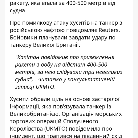
ракету, яка впала за 400-500 метрів від
судна.
Про
помилкову атаку хуситів на танкер з
російською нафтою
повідомляє Reuters.
Бойовики планували завдати удару по
танкеру Великої Британії.
"Капітан повідомив про приземлення
ракети в воду на відстані 400-500
метрів, за нею слідували три невеликих
судна", - читаємо у консультативній
записці UKMTO.
Хусити обрали ціль на основі застарілої
інформації, яка пов'язувала танкер із
Великобританією. Організація морських
торгових операцій Сполученого
Королівства (UKMTO) повідомила про
інцидент, що трапився на південний схід