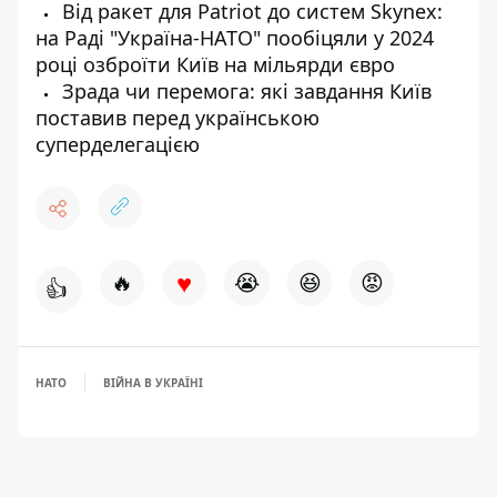
Від ракет для Patriot до систем Skynex:
на Раді "Україна-НАТО" пообіцяли у 2024
році озброїти Київ на мільярди євро
Зрада чи перемога: які завдання Київ
поставив перед українською
суперделегацією
♥
🔥
😭
😆
😡
👍
НАТО
ВІЙНА В УКРАЇНІ