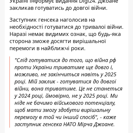
Україні
інформує видання Digi24
. Джоане
закликав готуватись до довгої війни.
Заступник генсека наголосив на
необхідності готуватися до тривалої війни.
Наразі немає видимих ознак, що будь-яка
сторона зможе досягти вирішальної
перемоги в найближчі роки.
"Слід готуватися до того, що війна рф
проти України триватиме ще довго і,
можливо, не закінчиться навіть у 2025
році. Мій заклик - готуватися до довгої
війни, вона триватиме. Це не станеться
у 2024 році, ймовірно, не у 2025 році. Ми
ніде не бачимо військового потенціалу,
щоб мати змогу здобути вирішальну
перемогу в той чи інший спосіб", - каже
заступник генсека НАТО Мірча Джоане.