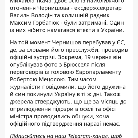
Михайла Ткача, двоє осіб із найближчого
оточення Чернишова - ексдержсекретар
Василь Володін та колишній радник
Максим Горбатюк -
були затримані
. Один
із них нібито намагався втекти з України.
На той момент Чернишов перебував у ЄС,
де, за словами його пресслужби, проводив
офіційні зустрічі. Зокрема, 19 червня він
опублікував фото з Брюсселя після
переговорів із головою Європарламенту
Робертою Мецолою. Тим часом
журналісти повідомили, що його дружина
й син
покинули Україну в ті ж дні
. Також
джерела стверджують, що ще за місяць до
оприлюднення підозри в оселі та офісі
міністра проводились обшуки, хоча
офіційного підтвердження наразі немає.
Підписуйтесь на наш
Telegram-канал
, щоб