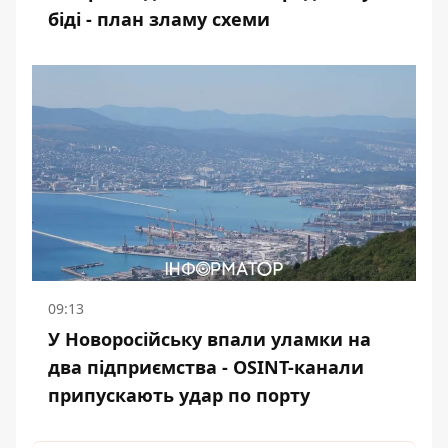
біді - план зламу схеми
09:13
У Новоросійську впали уламки на
два підприємства - OSINT-канали
припускають удар по порту