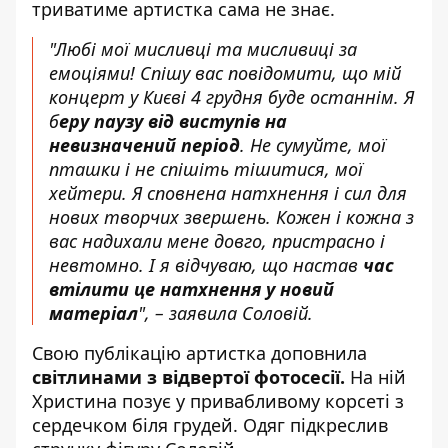
триватиме артистка сама не знає.
"Любі мої мисливці та мисливиці за
емоціями! Спішу вас повідомити, що мій
концерт у Києві 4 грудня буде останнім. Я
б
еру паузу від виступів на
невизначений період
. Не сумуйте, мої
пташки і не спішіть тішитися, мої
хейтери. Я сповнена натхнення і сил для
нових творчих звершень. Кожен і кожна з
вас надихали мене довго, пристрасно і
невтомно. І я відчуваю, що настав
час
втілити це натхнення у новий
матеріал
", – заявила Соловій.
Свою публікацію артистка доповнила
світлинами з відвертої фотосесії.
На ній
Христина позує у привабливому корсеті з
сердечком біля грудей. Одяг підкреслив