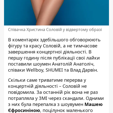
Співачка Христина Соловій у відвертому образі
В коментарях здебільшого обговорюють
фігуру та красу Соловій, а не тимчасове
завершення концертної діяльності. В
першу годину після публікації свої лайки
поставили шоумен Анатолій Анатоліч,
співаки Wellboy, SHUMEI та Влад Дарвін.
Скільки саме триватиме перерва у
концертній діяльності – Соловій не
повідомила. За останній рік вона не раз
потрапляла у ЗМІ через скандали. Одними
з них була перепалка з шоувумен
Машею
Єфросиніною
, поцілунок маленького