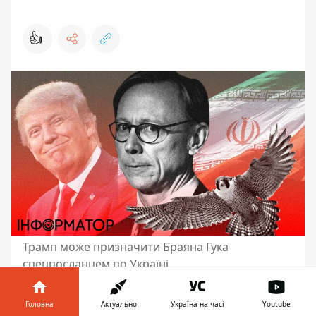
👍
Трамп може призначити Браяна Гука
спецпосланцем по Україні
Обраний президент США Дональд Трамп
Головна
Актуально
Україна на часі
Youtube
націлений
закінчити війну в Україні
. Він