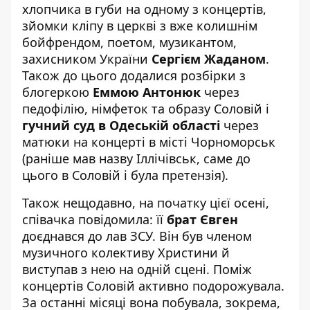
хлопчика в губи на одному з концертів,
зйомки кліпу в церкві з вже колишнім
бойфрендом, поетом, музикантом,
захисником України
Сергієм Жаданом
.
Також до цього додалися розбірки з
блогеркою
Еммою Антонюк
через
педофілію, німфеток та образу Соловій і
гучний суд в Одеській області
через
матюки на концерті в місті Чорноморськ
(раніше мав назву Іллічівськ, саме до
цього в Соловій і була претензія).
Також нещодавно, на початку цієї осені,
співачка повідомила: її
брат Євген
доєднався до лав ЗСУ. Він був членом
музичного колективу Христини й
виступав з нею на одній сцені. Поміж
концертів Соловій активно подорожувала.
За останні місяці вона побувала, зокрема,