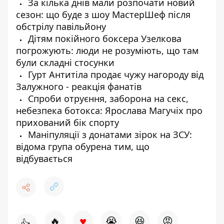
За кілька днів мали розпочати новий
сезон: що буде з шоу МастерШеф після
обстрілу павільйону
Дітям покійного боксера Узелкова
погрожують: люди не розуміють, що там
були складні стосунки
Гурт Антитіла продає чужу нагороду від
Залужного - реакція фанатів
Спроби отруєння, заборона на секс,
небезпека ботокса: Ярослава Магучіх про
прихований бік спорту
Маніпуляції з донатами зірок на ЗСУ:
відома група обурена тим, що
відбувається
♥
🔥
😭
😆
😡
👍