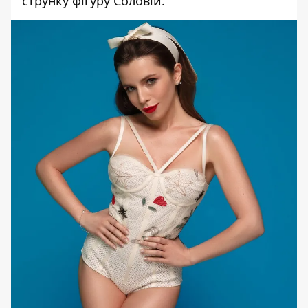
струнку фігуру Соловій.