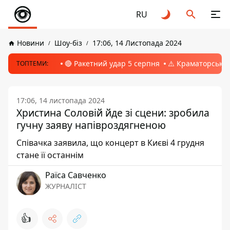
RU
Новини
Шоу-біз
17:06, 14 Листопада 2024
🔴 Ракетний удар 5 серпня
⚠️ Краматорськ, 
ТОПТЕМИ:
17:06, 14 листопада 2024
Христина Соловій йде зі сцени: зробила
гучну заяву напівроздягненою
Співачка заявила, що концерт в Києві 4 грудня
стане її останнім
Раїса Савченко
ЖУРНАЛІСТ
👍