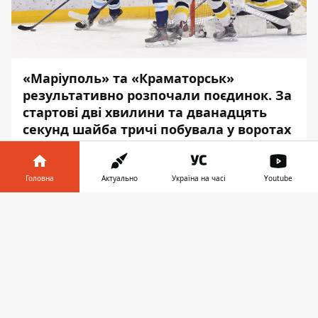
«Маріуполь» та «Краматорськ»
результативно розпочали поєдинок. За
стартові дві хвилини та дванадцять
секунд шайба тричі побувала у воротах
команд.
Про перебіг подій у матчах хокейної
Головна
Актуально
Україна на часі
Youtube
Суперліги повідомляє
Інформатор
, з
Інформатор у
посиланням на
hsl.com.ua
.
Завантажити
телефоні
👉
У понеділок, 10 січня, відбувся поєдинок
десятого туру хокейної Суперліги. У
Маріуполі зустрілися сусіди за турнірною
таблицею «Маріуполь» та «Краматорськ».
Команди грали у таких складах: