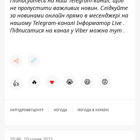
Підписуйтесь на наш
Telegram-канал
, щоб
не пропустити важливих новин. Слідкуйте
за новинами онлайн прямо в месенджері на
нашому Telegram-каналі
Інформатор Live
.
Підписатися на канал у Viber можна
тут
.
♥
🔥
😭
😆
😡
👍
УКРГІДРОМЕТЦЕНТР
НЕГОДА
ПОГОДА В УКРАЇНІ
20:46, 10 січня 2022