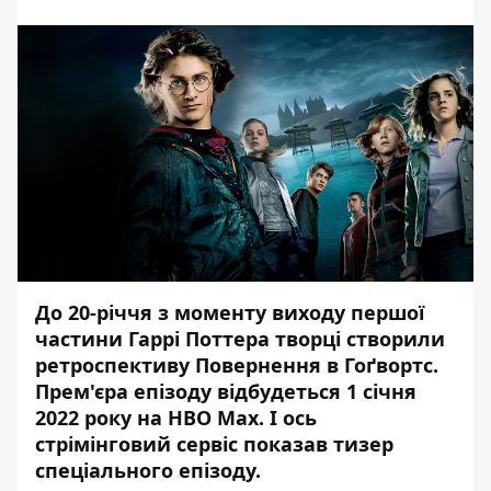
До 20-річчя з моменту виходу першої
частини Гаррі Поттера творці створили
ретроспективу Повернення в Гоґвортс.
Прем'єра епізоду
відбудеться 1 січня
2022 року на HBO Max
. І ось
стрімінговий сервіс показав тизер
спеціального епізоду.