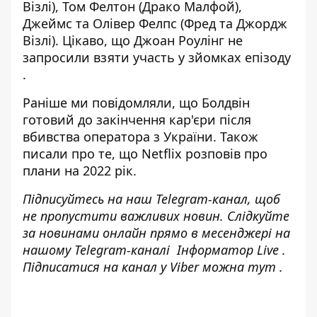
Візлі), Том Фелтон (Драко Малфой),
Джеймс та Олівер Фелпс (Фред та Джордж
Візлі). Цікаво, що
Джоан Роулінг не
запросили взяти участь у зйомках епізоду
.
Раніше ми повідомляли, що
Болдвін
готовий до закінчення кар'єри після
вбивства оператора з України
. Також
писали про те, що
Netflix розповів про
плани на 2022 рік
.
Підписуйтесь на наш
Telegram-канал
, щоб
не пропустити важливих новин. Слідкуйте
за новинами онлайн прямо в месенджері на
нашому Telegram-каналі
Інформатор Live
.
Підписатися на канал у Viber можна
тут
.