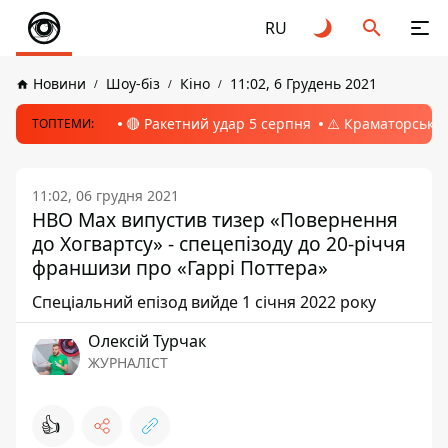
RU
Новини
Шоу-біз
Кіно
11:02, 6 Грудень 2021
🔴 Ракетний удар 5 серпня
⚠️ Краматорськ, 
ТОПТЕМИ:
11:02, 06 грудня 2021
HBO Max випустив тизер «Повернення
до Хогвартсу» - спецепізоду до 20-річчя
франшизи про «Гаррі Поттера»
Спеціальний епізод вийде 1 січня 2022 року
Олексій Турчак
ЖУРНАЛІСТ
👍