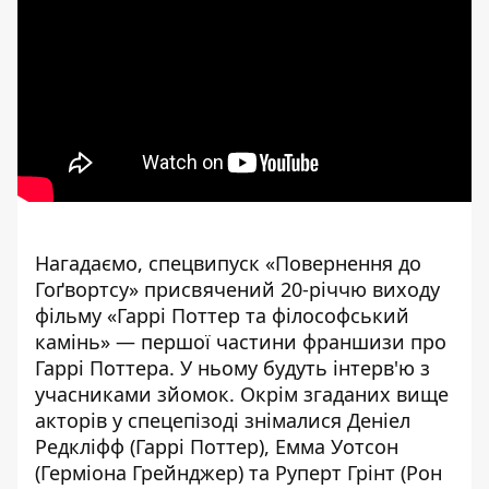
Нагадаємо, спецвипуск «Повернення до
Гоґвортсу» присвячений 20-річчю виходу
фільму «Гаррі Поттер та філософський
камінь» — першої частини франшизи про
Гаррі Поттера. У ньому будуть інтерв'ю з
учасниками зйомок. Окрім згаданих вище
акторів у спецепізоді знімалися Деніел
Редкліфф (Гаррі Поттер), Емма Уотсон
(Герміона Грейнджер) та Руперт Грінт (Рон