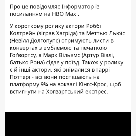
Про це повідомляє
Інформатор
із
посиланням на
HBO Max
.
У короткому ролику актори Роббі
Колтрейн (зіграв Хагріда) та Меттью Льюїс
(Невілл Долгопупс) отримують листи в
конвертах з емблемою та печаткою
Гоґвортсу, а Марк Вільямс (Артур Візлі,
батько Рона) сідає у поїзд. Також у ролику
є й інші актори, які знімалися в Гаррі
Поттері - всі вони поспішають на
платформу 9¾ на вокзалі Кінгс-Крос, щоб
встигнути на Хогвартський експрес.