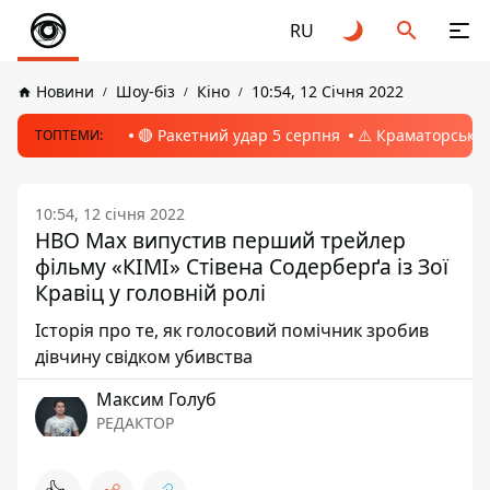
RU
Новини
Шоу-біз
Кіно
10:54, 12 Січня 2022
🔴 Ракетний удар 5 серпня
⚠️ Краматорськ, 
ТОПТЕМИ:
10:54, 12 січня 2022
HBO Max випустив перший трейлер
фільму «КІМІ» Стівена Содерберґа із Зої
Кравіц у головній ролі
Історія про те, як голосовий помічник зробив
дівчину свідком убивства
Максим Голуб
РЕДАКТОР