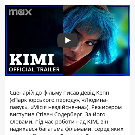
Play
Сценарій до фільму писав Девід Кепп
(«Парк юрського періоду», «Людина-
павук», «Місія нездійсненна»). Режисером
виступив Стівен Содерберґ. За його
словами, під час роботи над KIMI він
надихався багатьма фільмами, серед яких