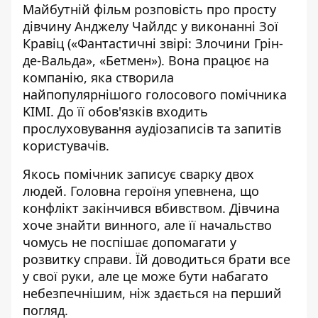
Майбутній фільм розповість про просту
дівчину Анджелу Чайлдс у виконанні Зої
Кравіц («Фантастичні звірі: Злочини Грін-
де-Вальда», «Бетмен»). Вона працює на
компанію, яка створила
найпопулярнішого голосового помічника
KIMI. До її обов'язків входить
прослуховування аудіозаписів та запитів
користувачів.
Якось помічник записує сварку двох
людей. Головна героїня упевнена, що
конфлікт закінчився вбивством. Дівчина
хоче знайти винного, але її начальство
чомусь не поспішає допомагати у
розвитку справи. Їй доводиться брати все
у свої руки, але це може бути набагато
небезпечнішим, ніж здається на перший
погляд.