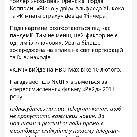
трилер «Розмова» Френсіса Форда
Копполи, «Вікно у двір» Альфреда Хічкока
та «Кімната страху» Девіда Фінчера.
Події картини розгортаються під час
пандемії. Тим не менш, цей фактор не є
одним із ключових. Увага більше
зосереджена на вплив на світ корпорацій
та їх винаходів.
«КІМІ» вийде на HBO Max вже 10 лютого.
Нагадаємо, що
Netflix візьметься за
«
переосмислення
»
фільму
«
Рейд
»
2011
року
.
Підписуйтесь на наш
Telegram-канал
, щоб
не пропустити важливих новин. За
новинами в режимі онлайн прямо в
месенджері слідкуйте у нашому Telegram-