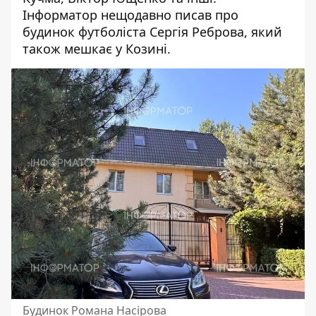
Інформатор нещодавно писав про
будинок футболіста Сергія Реброва
, який
також мешкає у Козині.
Будинок Романа Насірова