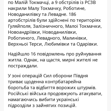
по Малій Токмачці, а 9 обстрілів із РСЗВ
накрили Малу Токмачку, Роботине,
Новоданилівку та Левадне. 186
артобстрілів були здійснені по територіях
Гуляйполя, Залізничного, Малої Токмачки,
Новоандріївки, Новоданилівки,
Роботиного, Левадного, Малинівки,
Верхньої Терси, Любимівки та Одарівки.
Надійшло 16 повідомлень про руйнування
житла. Однак, на щастя, мирні жителі не
постраждали.
У зоні операцій Сил оборони Півдня
триває
щоденна контрбатарейна
боротьба та відбиття ворожих штурмів
.
Російські війська продовжують атакувати,
намагаючись вибити українські
підрозділи з зайнятих позицій.