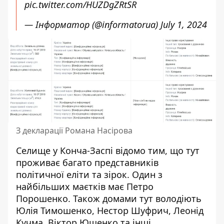
pic.twitter.com/HUZDgZRtSR
— Інформатор (@informatorua)
July 1, 2024
З декларації Романа Насірова
Селище у Конча-Заспі відомо тим, що тут
проживає багато представників
політичної еліти та зірок. Один з
найбільших маєтків має Петро
Порошенко
. Також домами тут володіють
Юлія Тимошенко, Нестор Шуфрич, Леонід
Кучма, Віктор Ющенко та інші.