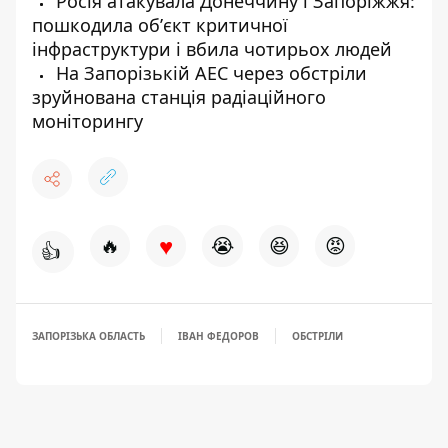
Росія атакувала Донеччину і Запоріжжя:
пошкодила обʼєкт критичної
інфраструктури і вбила чотирьох людей
На Запорізькій АЕС через обстріли
зруйнована станція радіаційного
моніторингу
♥
🔥
😭
😆
😡
👍
ЗАПОРІЗЬКА ОБЛАСТЬ
ІВАН ФЕДОРОВ
ОБСТРІЛИ