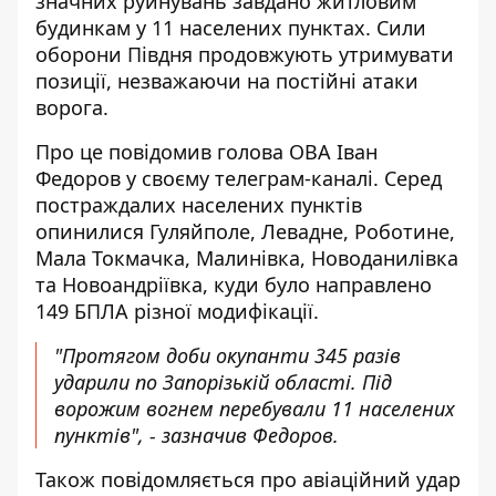
значних руйнувань завдано житловим
будинкам у 11 населених пунктах. Сили
оборони Півдня продовжують утримувати
позиції, незважаючи на постійні атаки
ворога.
Про це повідомив голова ОВА
Іван
Федоров у своєму телеграм-каналі
. Серед
постраждалих населених пунктів
опинилися Гуляйполе, Левадне, Роботине,
Мала Токмачка, Малинівка, Новоданилівка
та Новоандріївка, куди було направлено
149 БПЛА різної модифікації.
"Протягом доби окупанти 345 разів
ударили по Запорізькій області. Під
ворожим вогнем перебували 11 населених
пунктів", - зазначив Федоров.
Також повідомляється про авіаційний удар