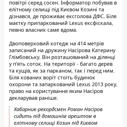
повітрі серед сосен. Інформатор побував в
елітному селищі під Києвом Козині та
дізнався, де проживає ексголова ДФС. Біля
маєтку припаркований Lexus ексфіскала,
певно власник саме вдома.
Двоповерховий котедж на 414 метрів
записаний на дружину Насірова Катерину
Глімбовську. Він розташований на ділянці
у п’ять соток. На території - багато дерев
та кущів, як за парканом, так і перед ним.
Біля кованих воріт стоїть будинок
охорони та запаркований Lexus 2013 року,
право на користування яким Насіров
декларував раніше.
Хабарник-рекордсмен Роман Насіров
сидить під домашнім арештом в
елітному селищі Козин під Києвом