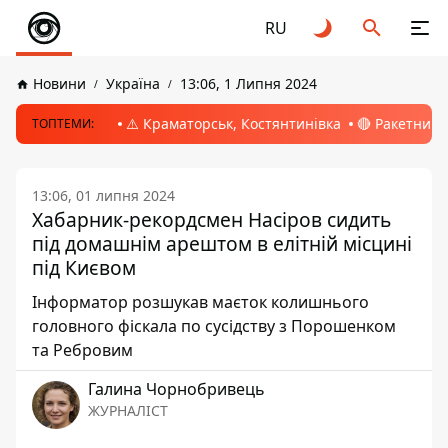
RU
Новини
Україна
13:06, 1 Липня 2024
⚠️ Краматорськ, Костянтинівка
🔴 Ракетний 
ТОПТЕМИ:
13:06, 01 липня 2024
Хабарник-рекордсмен Насіров сидить
під домашнім арештом в елітній місцині
під Києвом
Інформатор розшукав маєток колишнього
головного фіскала по сусідству з Порошенком
та Ребровим
Галина Чорнобривець
ЖУРНАЛІСТ