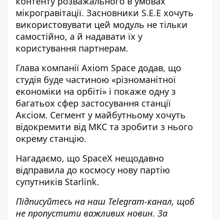
контенту розважального в умовах
мікрогравітації. Засновники S.E.E хочуть
використовувати цей модуль не тільки
самостійно, а й надавати їх у
користування партнерам.
Глава компанії Axiom Space додав, що
студія буде частиною «різноманітної
економіки на орбіті» і покаже одну з
багатьох сфер застосування станції
Аксіом. Сегмент у майбутньому хочуть
відокремити від МКС та зробити з нього
окрему станцію.
Нагадаємо, що
SpaceX нещодавно
відправила до космосу нову партію
супутників Starlink
.
Підписуйтесь на наш
Telegram-канал
, щоб
не пропустити важливих новин. За