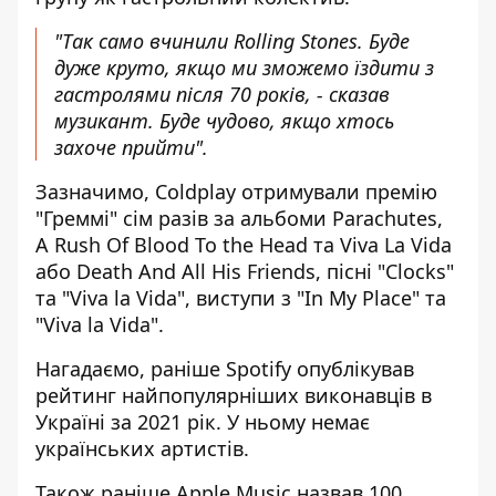
"Так само вчинили Rolling Stones. Буде
дуже круто, якщо ми зможемо їздити з
гастролями після 70 років, - сказав
музикант. Буде чудово, якщо хтось
захоче прийти".
Зазначимо, Coldplay отримували премію
"Греммі" сім разів за альбоми Parachutes,
A Rush Of Blood To the Head та Viva La Vida
або Death And All His Friends, пісні "Clocks"
та "Viva la Vida", виступи з "In My Place" та
"Viva la Vida".
Нагадаємо, раніше
Spotify опублікував
рейтинг найпопулярніших виконавців в
Україні за 2021 рік
. У ньому немає
українських артистів.
Також раніше Apple Music назвав
100