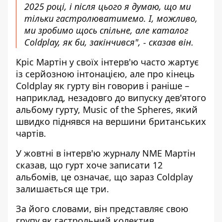
2025 році, і після цього я думаю, що ми
тільки гастролюватимемо. І, можливо,
ми зробимо щось спільне, але каталог
Coldplay, як би, закінчився", - сказав він.
Кріс Мартін у своїх інтерв'ю часто жартує
із серйозною інтонацією, але про кінець
Coldplay як гурту він говорив і раніше –
наприклад, незадовго до випуску дев'ятого
альбому гурту, Music of the Spheres, який
швидко піднявся на вершини британських
чартів.
У жовтні в інтерв'ю журналу NME Мартін
сказав, що гурт хоче записати 12
альбомів, це означає, що зараз Coldplay
залишається ще три.
За його словами, він представляє свою
групу як гастрольний колектив.