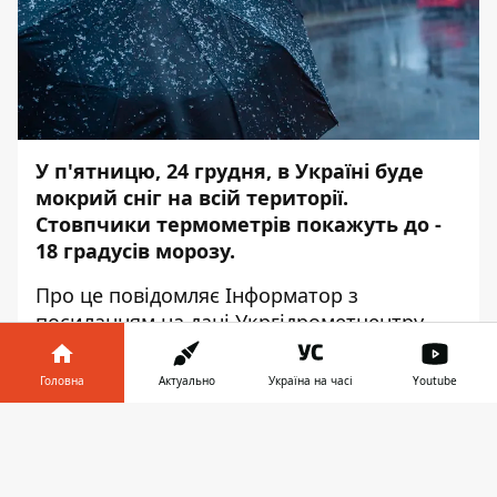
У п'ятницю, 24 грудня, в Україні буде
мокрий сніг на всій території.
Стовпчики термометрів покажуть до -
18 градусів морозу.
Про це повідомляє
Інформатор
з
посиланням на дані
Укргідрометцентру
.
Так, на заході буде від +4 до -1 градуса
Головна
Актуально
Україна на часі
Youtube
вдень, а вночі – від -6 до -9 морозу.
Інформатор у
У центральних та північних областях днем
Завантажити
телефоні
👉
​​очікується від +2 до -3 градусів, а вночі –
від -10 до -14 морозу.