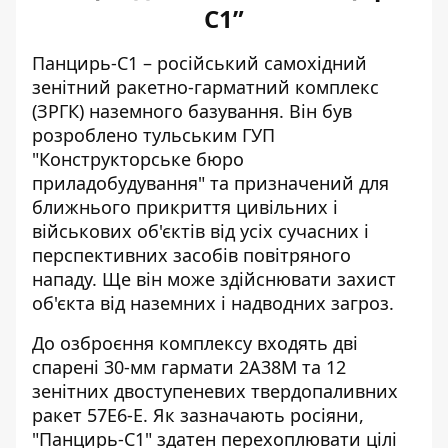
С1”
Панцирь-С1 – російський самохідний
зенітний ракетно-гарматний комплекс
(ЗРГК) наземного базування. Він був
розроблено тульським ГУП
"Конструкторське бюро
приладобудування" та призначений для
ближнього прикриття цивільних і
військових об'єктів від усіх сучасних і
перспективних засобів повітряного
нападу. Ще він може здійснювати захист
об'єкта від наземних і надводних загроз.
До озброєння комплексу входять дві
спарені 30-мм гармати 2А38М та 12
зенітних двоступеневих твердопаливних
ракет 57Е6-Е. Як зазначають росіяни,
"Панцирь-С1" здатен перехоплювати цілі