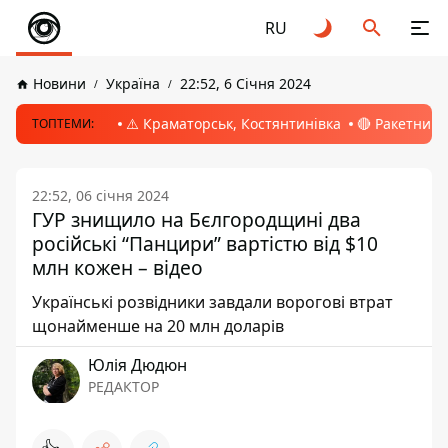
RU
Новини
Україна
22:52, 6 Січня 2024
⚠️ Краматорськ, Костянтинівка
🔴 Ракетний 
ТОПТЕМИ:
22:52, 06 січня 2024
ГУР знищило на Бєлгородщині два
російські “Панцири” вартістю від $10
млн кожен – відео
Українські розвідники завдали ворогові втрат
щонайменше на 20 млн доларів
Юлія Дюдюн
РЕДАКТОР