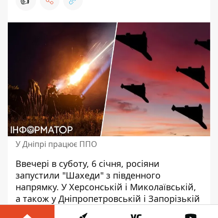
👍
У Дніпрі працює ППО
Ввечері в суботу, 6 січня, росіяни
запустили "Шахеди" з південного
напрямку. У Херсонській і Миколаївській,
а також у Дніпропетровській і Запорізькій
областях оголошено тривогу. У Дніпрі