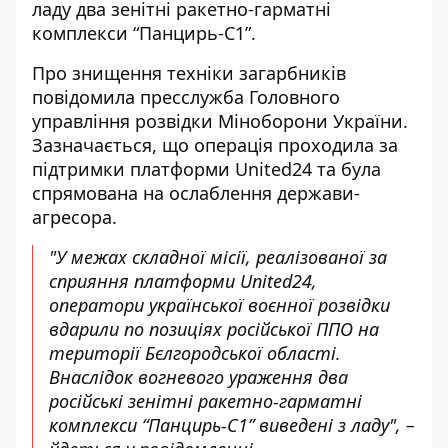
ладу два зенітні ракетно-гарматні
комплекси “Панцирь-С1”.
Про знищення техніки загарбників
повідомила пресслужба Головного
управління розвідки Міноборони України.
Зазначається, що операція проходила за
підтримки платформи United24 та була
спрямована на ослаблення держави-
агресора
.
"У межах складної місії, реалізованої за
сприяння платформи United24,
оператори української воєнної розвідки
вдарили по позиціях російської ППО на
території Бєлгородської області.
Внаслідок вогневого ураження два
російські зенітні ракетно-гарматні
комплекси “Панцирь-С1” виведені з ладу", –