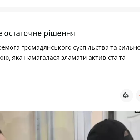
е остаточне рішення
ремога громадянського суспільства та сильно
ою, яка намагалася зламати активіста та
👍