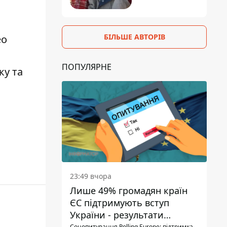
БІЛЬШЕ АВТОРІВ
ео
ПОПУЛЯРНЕ
ку та
23:49 вчора
Лише 49% громадян країн
ЄС підтримують вступ
України - результати
Соцопитування Polling Europe: підтримка