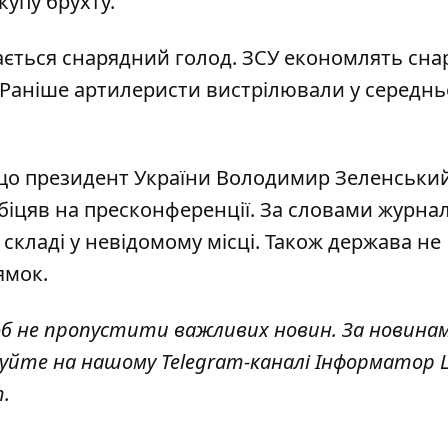
купу брухту.
ається снарядний голод. ЗСУ економлять сна
 Раніше артилеристи вистрілювали у середнь
 що президент України Володимир Зеленськи
обіцяв на пресконференції
. За словами журнал
 складі у невідомому місці. Також держава не
ямок.
об не пропустити важливих новин. За новина
куйте на нашому Telegram-каналі
Інформатор L
т
.