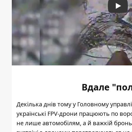
Play
Вдале "по
Декілька днів тому у Головному управл
українські
FPV-дрони працюють по воро
не лише автомобілям, а й важкій бронь