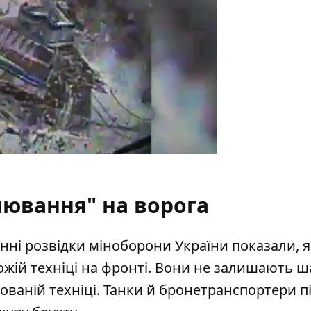
лювання" на ворога
інні розвідки міноборони України показали, я
жій техніці на фронті
. Вони не залишають ш
ованій техніці. Танки й бронетранспортери п