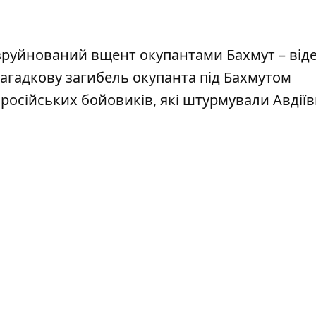
 зруйнований вщент окупантами Бахмут – від
загадкову загибель окупанта під Бахмутом
 російських бойовиків, які штурмували Авдіїв