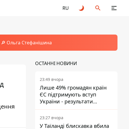
RU
🔎 Ольга Стефанішина
ОСТАННІ НОВИНИ
23:49 вчора
ід
Лише 49% громадян країн
ЄС підтримують вступ
України - результати
дення
опитування
23:27 вчора
У Таїланді блискавка вбила