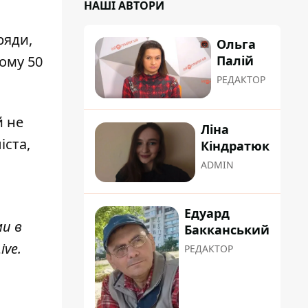
НАШІ АВТОРИ
ряди,
Ольга
Палій
ому 50
РЕДАКТОР
й не
Ліна
іста,
Кіндратюк
ADMIN
Едуард
ми в
Бакканський
ive
.
РЕДАКТОР