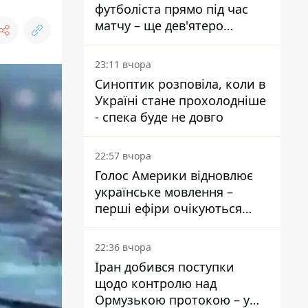
футболіста прямо під час
матчу – ще дев'ятеро
постраждали
23:11 вчора
Синоптик розповіла, коли в
Україні стане прохолодніше
- спека буде не довго
22:57 вчора
Голос Америки відновлює
українське мовлення –
перші ефіри очікуються
наступного тижня
22:36 вчора
Іран добився поступки
щодо контролю над
Ормузькою протокою – у