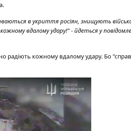
а
.
иваються в укриття росіян, знищують військ
ь кожному вдалому удару!" - йдеться у повідомл
вно радіють кожному вдалому удару. Бо "спра