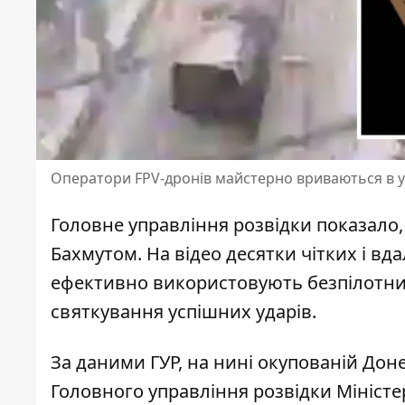
Оператори FPV-дронів майстерно вриваються в у
Головне управління розвідки показало,
Бахмутом
. На відео десятки чітких і в
ефективно використовують безпілотник
святкування успішних ударів.
За даними ГУР, на нині окупованій До
Головного управління розвідки Міністер