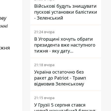
Військові будуть знищувати
пускові установки балістики
ову
- Зеленський
енні
21:24 вчора
В Угорщині хочуть обрати
президента вже наступного
вжня
тижня - яку дату
пропонують
21:18 вчора
Україна остаточно без
ракет до Patriot - Трамп
відмовив Зеленському
21:15 вчора
У Грузії 5 серпня стався
новий масштабний блекаут