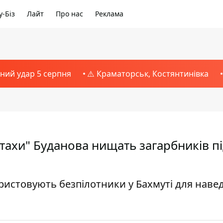
-Біз
Лайт
Про нас
Реклама
тний удар 5 серпня
⚠️ Краматорськ, Костянтинівка
птахи" Буданова нищать загарбників п
ористовують безпілотники у Бахмуті для наве