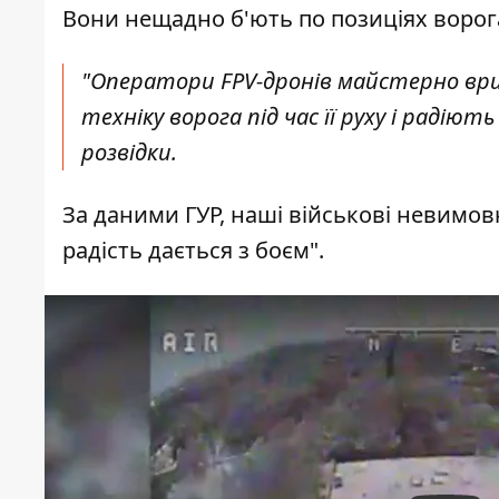
Вони
нещадно б'ють по позиціях ворог
"Оператори FPV-дронів майстерно вр
техніку ворога під час її руху і радіют
розвідки.
За даними ГУР, наші військові невимо
радість дається з боєм".