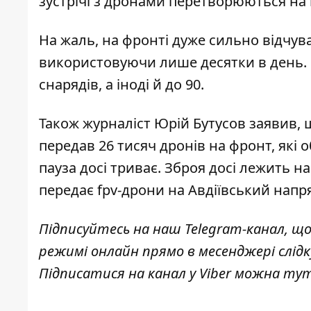
зустрічі з дронами перетворюються на 
На жаль, на фронті дуже сильно відчув
використовуючи лише десятки в день
.
снарядів, а іноді й до 90.
Також журналіст Юрій Бутусов заявив,
передав
26 тисяч дронів на фронт, які 
пауза досі триває. Зброя досі лежить на
передає fpv-дрони на Авдіївський напр
Підписуйтесь на наш
Telegram-канал
, щ
режимі онлайн прямо в месенджері слід
Підписатися на канал у Viber можна
ту