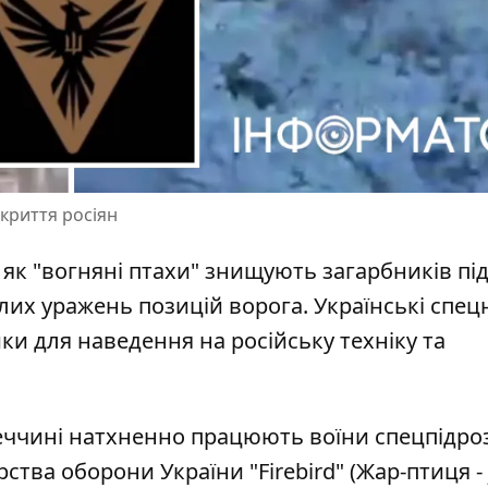
криття росіян
 як
"вогняні птахи" знищують загарбників пі
далих уражень позицій ворога. Українські спец
и для наведення на російську техніку та
неччині натхненно працюють воїни спецпідро
ства оборони України "Firebird" (Жар-птиця -