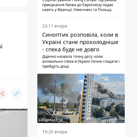
опитування
приєднання Києва до Євросоюзу падає
навіть у Франції, Німеччині та Польщі.
23:11 вчора
Синоптик розповіла, коли в
Україні стане прохолодніше
ї
- спека буде не довго
Діденко назвала точну дату, коли
аномальна спека в Україні почне спадати і
прийдуть дощі.
19:20 вчора