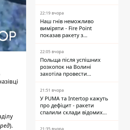
Reuters розкрили деталі
22:19 вчора
Наш гнів неможливо
виміряти - Fire Point
показав ракету з
загадковою позначкою 723
22:05 вчора
Польща після успішних
розкопок на Волині
д
захотіла провести
ексгумацію у нових місцях
назівці
21:51 вчора
У PUMA та Intertop кажуть
про дефіцит - ракети
спалили склади відомих
зділу
брендів
ред
).
21:35 вчора