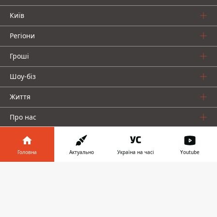
Київ
Регіони
Гроші
Шоу-біз
Життя
Про нас
Головна
Актуально
Україна на часі
Youtube
Інформатор у
Завантажити
телефоні
👉
Інформатор проекти
Столиця
Ваші фінанси
Авто
Geek