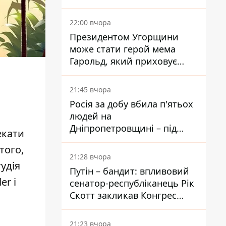
вкладає мільйони
22:00 вчора
Президентом Угорщини
може стати герой мема
Гарольд, який приховує
біль – він очолив народне
голосування
21:45 вчора
Росія за добу вбила п'ятьох
людей на
Дніпропетровщині – під
екати
ударами опинилися п'ять
того,
районів області
21:28 вчора
удія
Путін – бандит: впливовий
er і
сенатор-республіканець Рік
Скотт закликав Конгрес
притягнути РФ до
відповідальності за війну в
21:23 вчора