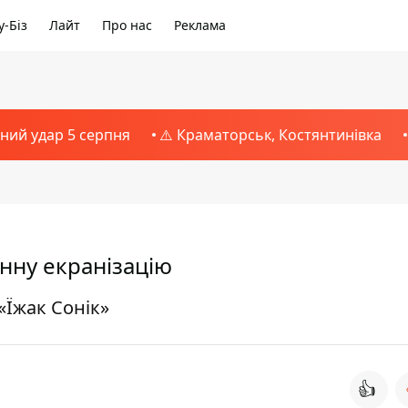
-Біз
Лайт
Про нас
Реклама
тний удар 5 серпня
⚠️ Краматорськ, Костянтинівка
інну екранізацію
«Їжак Сонік»
👍