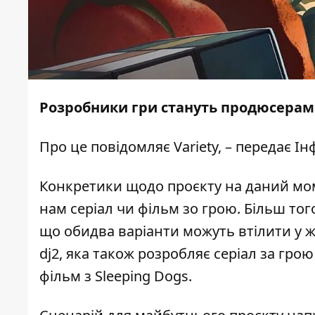
Розробники гри стануть продюсерами
Про це повідомляє
Variety
, – передає
Ін
Конкретики щодо проєкту на даний моме
нам серіал чи фільм зо грою. Більш тог
що обидва варіанти можуть втілити у ж
dj2, яка також розробляє серіал за грою 
фільм з Sleeping Dogs.