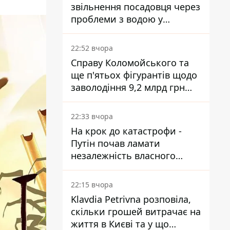
звільнення посадовця через
проблеми з водою у
Марганці
22:52 вчора
Справу Коломойського та
ще п'ятьох фігурантів щодо
заволодіння 9,2 млрд грн
ПриватБанку скерували до
суду
22:33 вчора
На крок до катастрофи -
Путін почав ламати
незалежність власного
Центробанку, змусивши
знизити базову ставку
22:15 вчора
Klavdia Petrivna розповіла,
скільки грошей витрачає на
життя в Києві та у що