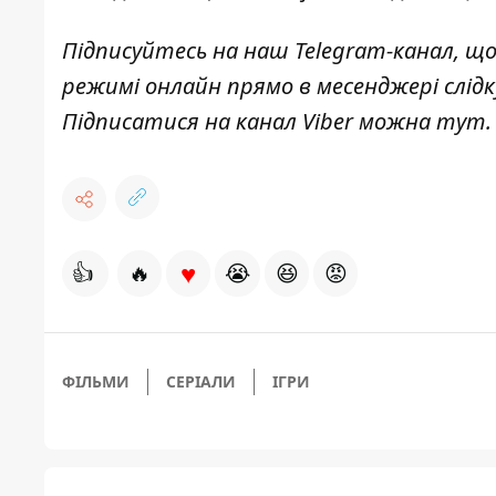
Підписуйтесь на наш
Telegram-канал
, щ
режимі онлайн прямо в месенджері слід
Підписатися на канал Viber можна
тут
.
♥
👍
🔥
😭
😆
😡
ФІЛЬМИ
СЕРІАЛИ
ІГРИ