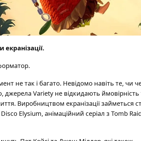
 екранізації.
форматор
.
нт не так і багато. Невідомо навіть те, чи ч
о, джерела Variety не відкидають ймовірність 
иття. Виробництвом екранізації займеться ст
Disco Elysium, анімаційний серіал з Tomb Raid