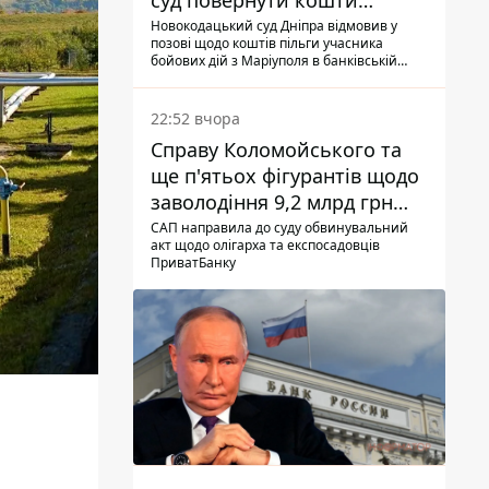
суд повернути кошти
субсидії з рахунку в
Новокодацький суд Дніпра відмовив у
позові щодо коштів пільги учасника
Ощадбанку - яким було
бойових дій з Маріуполя в банківській
рішення
установі
22:52 вчора
Справу Коломойського та
ще п'ятьох фігурантів щодо
заволодіння 9,2 млрд грн
ПриватБанку скерували до
САП направила до суду обвинувальний
акт щодо олігарха та експосадовців
суду
ПриватБанку