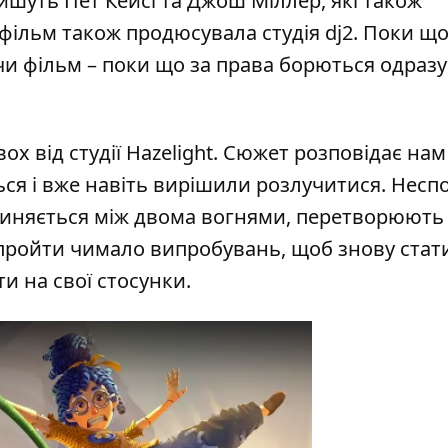
шуть Пет Кейсі та Джош Міллер, які також
фільм також продюсувала студія dj2. Поки що
чи фільм – поки що за права борються одразу
вох від студії Hazelight. Сюжет розповідає нам
ься і вже навіть вирішили розлучитися. Несп
пиняється між двома вогнями, перетворюють 
 пройти чимало випробувань, щоб знову стат
и на свої стосунки.