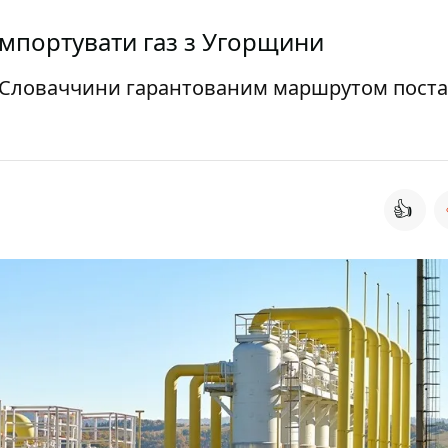
 імпортувати газ з Угорщини
я Словаччини гарантованим маршрутом пост
👍