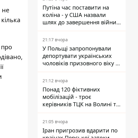
Україні
Путіна час поставити на
 не
коліна - у США назвали
 кілька
шлях до завершення війни -
National Security Journal
21:17 вчора
 про
У Польщі запропонували
депортувати українських
одівано,
чоловіків призовного віку -
її
кого це може торкнутися
и
21:12 вчора
Понад 120 фіктивних
мобілізацій - троє
керівників ТЦК на Волині та
Буковині отримали підозри
за фейкові звіти
21:05 вчора
Іран пригрозив вдарити по
країнах Перської затоки,