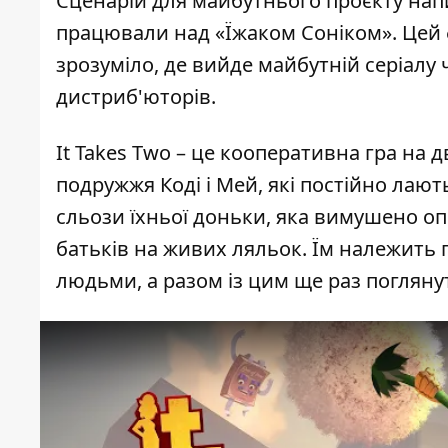
Сценарій для майбутнього проєкту напи
працювали над «Їжаком Соніком». Цей 
зрозуміло, де вийде майбутній серіалу 
дистриб'юторів.
It Takes Two – це кооперативна гра на д
подружжя Коді і Мей, які постійно лают
сльози їхньої доньки, яка вимушено о
батьків на живих ляльок. Їм належить
людьми, а разом із цим ще раз поглянут