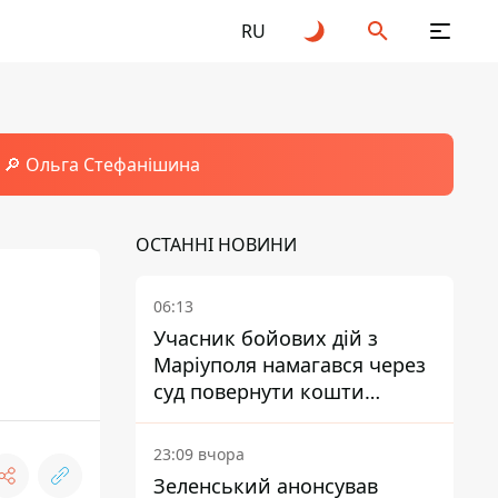
RU
🔎 Ольга Стефанішина
ОСТАННІ НОВИНИ
06:13
Учасник бойових дій з
Маріуполя намагався через
суд повернути кошти
субсидії з рахунку в
Ощадбанку - яким було
23:09 вчора
рішення
Зеленський анонсував