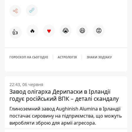
♥
🔥
😭
😆
😡
👍
ГОРОСКОП НА СЬОГОДНІ
АСТРОЛОГІЯ
ЗНАКИ ЗОДІАКУ
22:43, 06 червня
Завод олігарха Дерипаски в Ірландії
годує російський ВПК – деталі скандалу
Глиноземний завод Aughinish Alumina в Ірландії
постачає сировину на підприємства, що можуть
виробляти зброю для армії агресора.