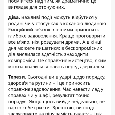
посмійтеся над тим, як драматично це
виглядає для оточуючих.
Діва.
Важливі події можуть відбутися у
родині чи у стосунках з коханою людиною
Емоційний зв'язок з іншими приносить
глибоке задоволення. Краще проговорити
все м'яко, ніж роздувати драми. А в кінці
дня можете пишатися: в бескопромісних
Дів виявилася здатність знаходити
компроміси. Це справжнє мистецтво, яким
можна хвалитися навіть перед дзеркалом.
Терези.
Сьогодні ви в ударі щодо порядку,
здоров'я та рутини – і це приносить
справжнє задоволення. Час навести лад у
справах чи у шафі, результат точно
порадує. Якщо щось вийде неідеально, не
варто себе гризти. Зрештою, ви іноді
заслуговуєте на піцу замість салату – і від