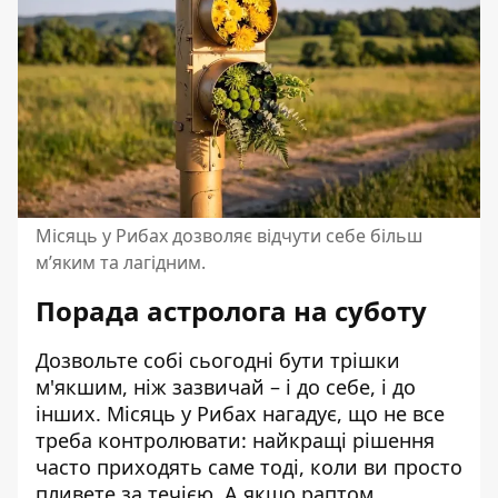
Місяць у Рибах дозволяє відчути себе більш
мʼяким та лагідним.
Порада астролога на суботу
Дозвольте собі сьогодні бути трішки
м'якшим, ніж зазвичай – і до себе, і до
інших. Місяць у Рибах нагадує, що не все
треба контролювати: найкращі рішення
часто приходять саме тоді, коли ви просто
пливете за течією. А якщо раптом