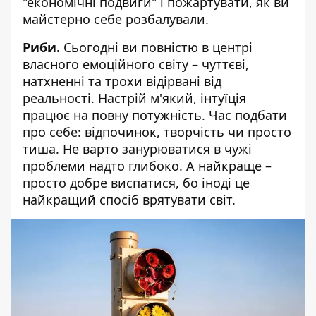
"економічні подвиги" і пожартувати, як ви
майстерно себе розбалували.
Риби.
Сьогодні ви повністю в центрі
власного емоційного світу – чуттєві,
натхненні та трохи відірвані від
реальності. Настрій м'який, інтуїція
працює на повну потужність. Час подбати
про себе: відпочинок, творчість чи просто
тиша. Не варто занурюватися в чужі
проблеми надто глибоко. А найкраще –
просто добре виспатися, бо іноді це
найкращий спосіб врятувати світ.