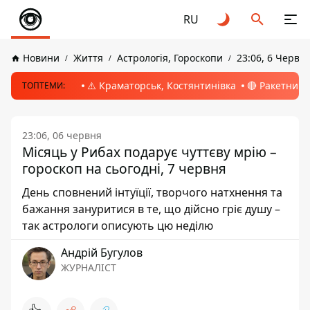
RU
Новини
Життя
Астрологія, Гороскопи
23:06, 6 Червн
⚠️ Краматорськ, Костянтинівка
🔴 Ракетний 
ТОПТЕМИ:
23:06, 06 червня
Місяць у Рибах подарує чуттєву мрію –
гороскоп на сьогодні, 7 червня
День сповнений інтуїції, творчого натхнення та
бажання зануритися в те, що дійсно гріє душу –
так астрологи описують цю неділю
Андрій Бугулов
ЖУРНАЛІСТ