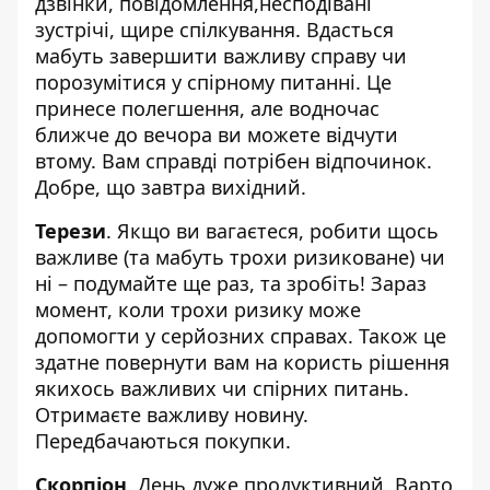
дзвінки, повідомлення,несподівані
зустрічі, щире спілкування. Вдасться
мабуть завершити важливу справу чи
порозумітися у спірному питанні. Це
принесе полегшення, але водночас
ближче до вечора ви можете відчути
втому. Вам справді потрібен відпочинок.
Добре, що завтра вихідний.
Терези
. Якщо ви вагаєтеся, робити щось
важливе (та мабуть трохи ризиковане) чи
ні – подумайте ще раз, та зробіть! Зараз
момент, коли трохи ризику може
допомогти у серйозних справах. Також це
здатне повернути вам на користь рішення
якихось важливих чи спірних питань.
Отримаєте важливу новину.
Передбачаються покупки.
Скорпіон
. День дуже продуктивний. Варто