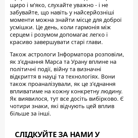
щиро і м'яко, слухайте уважно - і не
забувайте, що навіть у найсерйозніші
моменти можна знайти місце для доброї
усмішки. Це день, коли гармонія між
серцем і розумом допомагає легко і
красиво завершувати старі глави.
Також астрологи Інформатора розповіли,
як
зʼєднання Марса та Урану
вплине на
політичні події, війну та визначні
відкриття в науці та технологіях. Вони
також проаналізували, як це зʼєднання
впливатиме на кожну конкретну людину.
Як виявилося, тут все досіть вибірково. Є
чотири знаки, які відчують цей вплив
більше за інші.
СЛІДКУЙТЕ ЗА НАМИ У