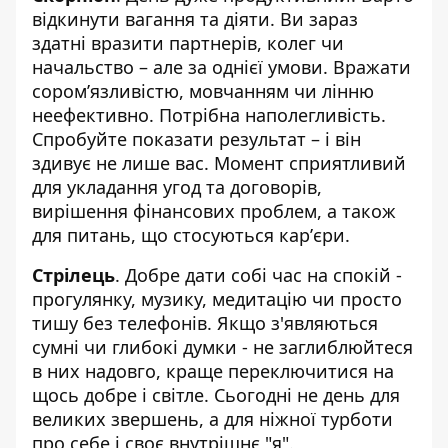
відкинути вагання та діяти. Ви зараз
здатні вразити партнерів, колег чи
начальство – але за однієї умови. Вражати
соромʼязливістю, мовчанням чи лінню
неефективно. Потрібна наполегливість.
Спробуйте показати результат – і він
здивує не лише вас. Момент сприятливий
для укладання угод та договорів,
вирішення фінансових проблем, а також
для питань, що стосуються карʼєри.
Стрілець
. Добре дати собі час на спокій -
прогулянку, музику, медитацію чи просто
тишу без телефонів. Якщо з'являються
сумні чи глибокі думки - не заглиблюйтеся
в них надовго, краще переключитися на
щось добре і світле. Сьогодні не день для
великих звершень, а для ніжної турботи
про себе і своє внутрішнє "я".