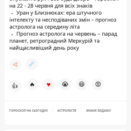
на 22 - 28 червня для всіх знаків
Уран у Близнюках: ера штучного
інтелекту та несподіваних змін – прогноз
астролога на середину літа
Прогноз астролога на червень – парад
планет, ретроградний Меркурій та
найщасливіший день року
♥
🔥
😭
😆
😡
👍
ГОРОСКОП НА СЬОГОДНІ
АСТРОЛОГІЯ
ЗНАКИ ЗОДІАКУ