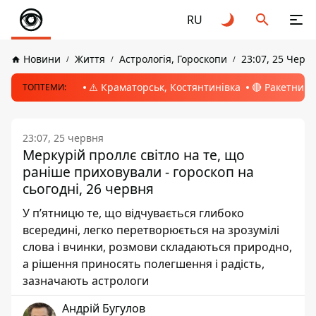
RU
Новини
Життя
Астрологія, Гороскопи
23:07, 25 Черв
⚠️ Краматорськ, Костянтинівка
🔴 Ракетний 
ТОПТЕМИ:
23:07, 25 червня
Меркурій проллє світло на те, що
раніше приховували - гороскоп на
сьогодні, 26 червня
У пʼятницю те, що відчувається глибоко
всередині, легко перетворюється на зрозумілі
слова і вчинки, розмови складаються природно,
а рішення приносять полегшення і радість,
зазначають астрологи
Андрій Бугулов