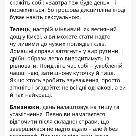
скажіть собі: «Завтра теж буде день» – і
посміхніться, бо грошова дисципліна іноді
буває навіть сексуальною.
Телець
, настрій мінливий, як весняний
дощ у Києві, а ви можете стати надто
чутливими до чужих поглядів і слів.
Домашні справи затягнуть у вир рутини, і
дрібні образи легко виводитимуть із
рівноваги. Приділіть час собі – улюбленій
чашці чаю, затишному куточку й тиші.
Якщо хтось зробить зауваження, просто
зітхніть і згадайте: не всі дні однакові, а ви
й так найкращі.
Близнюки
, день налаштовує на тишу та
усамітнення. Певно ви намагаєтеся
відпочити після складної справи, що
завершилася не надто вдало – але й без