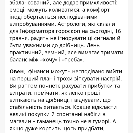
збалансований, але додає примхливості:
емоції можуть коливатися, а комфорт
іноді обертається несподіваними
випробуваннями. Астрологи, які склали
для Інформатора гороскоп на сьогодні, 16
травня, радять не ігнорувати ці сигнали й
бути уважними до дрібниць. День
практичний, земний, але вимагає тримати
баланс між «хочу» і «треба».
Овен
, фінанси можуть несподівано вийти
на перший план і трохи зіпсувати настрій.
Ви раптом почнете рахувати прибутки та
витрати, помічати, як легко гроші
витікають на дрібниці, і відчувати, що
стабільність хитається. Краще відкласти
великі покупки й спонтанні набіги в
магазин – гаманець точно не в гуморі. А
якщо дуже кортить щось придбати,