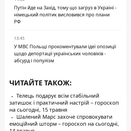
Путін йде на Захід, тому що загруз в Україні -
німецький політик висловився про плани
РФ
13:45
У МВС Польщі прокоментували ідеї опозиції
щодо депортації українських чоловіків -
абсурд і популізм
ЧИТАЙТЕ ТАКОЖ:
Телець подарує всім стабільний
затишок і практичний настрій – гороскоп
на сьогодні, 15 травня
Шалений Марс захоче спровокувати
емоційний шторм – гороскоп на сьогодні,
14 травня