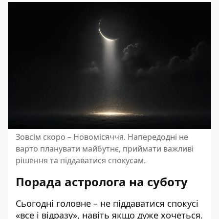
Зовсім скоро – Новомісяччя. Напередодні не
варто планувати майбутнє, приймати важливі
рішення та піддаватися спокусам.
Порада астролога на суботу
Сьогодні головне – не піддаватися спокусі
«все і відразу», навіть якщо дуже хочеться.