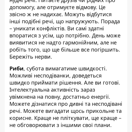
нудні речі. Питаєте друзів чи рідних про
допомогу, але отримуєте відмову. Це
звісно ж не надихає. Можуть відбутися
інші подібні речі, що напружують. Порада
– уникати конфліктів. Ви самі здатні
впоратися з усім, що потрібно. День може
виявитися не надто гармонійним, але не
робіть того, що ще більше все погіршить.
Бережіть нерви.
Риби
, субота вимагатиме швидкості.
Можливі несподіванки, доведеться
швидко приймати рішення. Але ви готові.
Інтелектуальна активність зараз
увімкнена на повну, достатньо енергії.
Можете дізнатися про дивні та несподівані
речі. Можете вигадати щось прикольне та
корисне. Краще не пліткувати, ще краще –
не обговорювати з іншими свої плани.