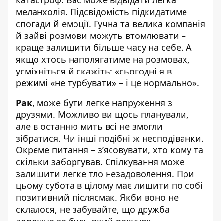
катастроф. Вас може відвідати легка
меланхолія. Підсвідомість підкидатиме
спогади й емоції. Гучна та велика компанія
й зайві розмови можуть втомлювати –
краще залишити більше часу на себе. А
якщо хтось наполягатиме на розмовах,
усміхніться й скажіть: «сьогодні я в
режимі «не турбувати» – і це нормально».
Рак
, може бути легке напруження з
друзями. Можливо ви щось планували,
але в останню мить всі не змогли
зібратися. Чи інші подібні ж несподіванки.
Окреме питання – зʼясовувати, хто кому та
скільки заборгував. Спілкування може
залишити легке тло незадоволення. При
цьому субота в цілому має лишити по собі
позитивний післясмак. Якби воно не
склалося, не забувайте, що дружба