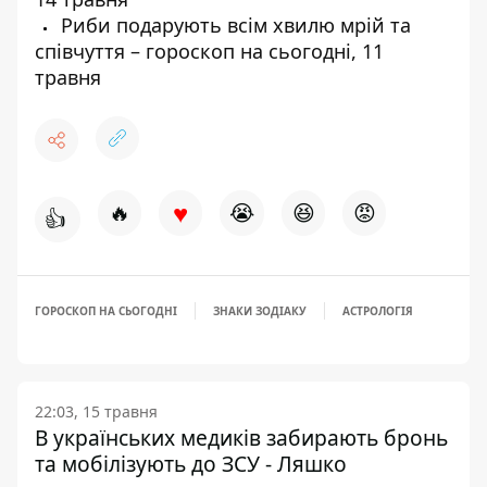
Риби подарують всім хвилю мрій та
співчуття – гороскоп на сьогодні, 11
травня
♥
🔥
😭
😆
😡
👍
ГОРОСКОП НА СЬОГОДНІ
ЗНАКИ ЗОДІАКУ
АСТРОЛОГІЯ
22:03, 15 травня
В українських медиків забирають бронь
та мобілізують до ЗСУ - Ляшко