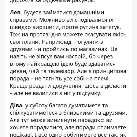
дорожча за будь-який рахунок.
Лев
, будете займатися домашніми
справами. Можливо ви сподівалися їх
швидко вирішити, проте рутина затягує.
Тож на протязі дня можете скасувати якісь
свої плани. Наприклад, погуляти з
друзями чи пройтись по магазинах. Це
навіть не зіпсує вам настрій, бо через
втому найкращею ідею буде здаватися
диван, чай та телевізор. Але є принципова
порада – не тягніть усе собі на плечі.
Краще роздати доручення, щось відкласти
– але не валитися з ніг у підсумку.
Діва
, у суботу багато думатимете та
спілкуватиметеся з близькими та друзями.
Але тут може виникнути парадокс: ви
хочете порадитися, але поради отримаєте
нецікаві. І все одно робитимете все так, як