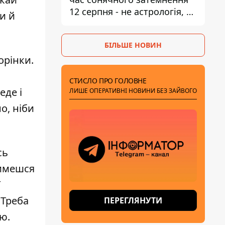
12 серпня - не астрологія, у
и й
Брюсселі готуються до
екстрених заходів
БІЛЬШЕ НОВИН
орінки.
СТИСЛО ПРО ГОЛОВНЕ
еде і
ЛИШЕ ОПЕРАТИВНІ НОВИНИ БЕЗ ЗАЙВОГО
о, ніби
сь
тимешся
ї
 Треба
ПЕРЕГЛЯНУТИ
ю.