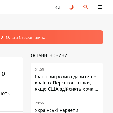
RU
🔎 Ольга Стефанішина
ОСТАННІ НОВИНИ
21:05
10
Іран пригрозив вдарити по
країнах Перської затоки,
якщо США здійснять хоча б
ають
одну атаку - Reuters
20:56
Українські нардепи