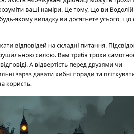
озуміти ваші наміри. Це тому, що ви Водолій
будь-якому випадку ви досягнете усього, що 
укати відповідей на складні питання. Підсвідо
и рушильною силою. Вам треба трохи самотнос
ідповіді. А відвертість перед друзями чи
ьні зараз давати хибні поради та пліткувати
на користь.