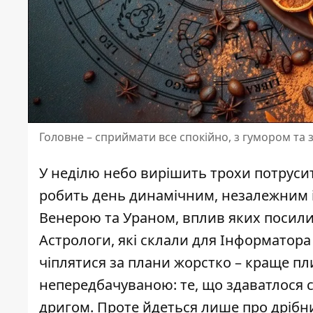
Головне – сприймати все спокійно, з гумором та з
У неділю небо вирішить трохи потрусит
робить день динамічним, незалежним і 
Венерою та Ураном, вплив яких посилив
Астрологи, які склали для Інформатор
чіплятися за плани жорстко – краще пл
непередбачуваною: те, що здаватлося 
дригом. Проте йдеться лише про дрібниц