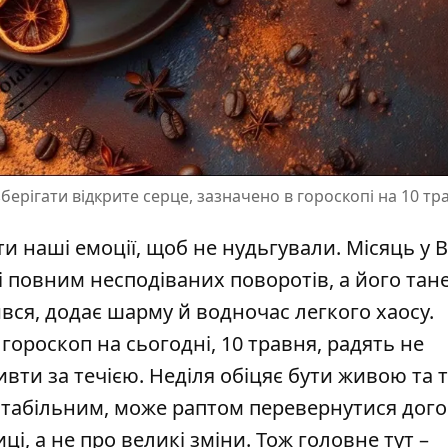
берігати відкрите серце, зазначено в гороскопі на 10 тр
и наші емоції, щоб не нудьгували. Місяць у В
повним несподіваних поворотів, а його тане
ся, додає шарму й водночас легкого хаосу.
а
гороскоп на сьогодні
, 10 травня, радять не
ивти за течією. Неділя обіцяє бути живою та 
стабільним, може раптом перевернутися дог
і, а не про великі зміни. Тож головне тут –