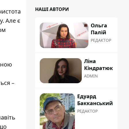
НАШІ АВТОРИ
 чистота
. Але є
Ольга
ом
Палій
РЕДАКТОР
Ліна
иною
Кіндратюк
ADMIN
ься –
Едуард
Бакканський
РЕДАКТОР
навіть
кщо