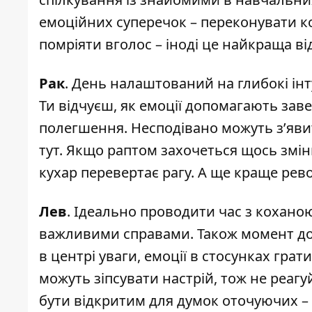
емоційних суперечок – переконувати к
помріяти вголос – іноді це найкраща ві
Рак
. День налаштований на глибокі інт
Ти відчуєш, як емоції допомагають заве
полегшення. Несподівано можуть з’явитис
тут. Якщо раптом захочеться щось змін
кухар перевертає рагу. А ще краще рев
Лев
. Ідеально проводити час з кохан
важливими справами. Також момент до
в центрі уваги, емоції в стосунках гра
можуть зіпсувати настрій, тож не реагу
бути відкритим для думок оточуючих – 