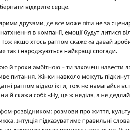
берігати відкрите серце.
старими друзями, де все може піти не за сцена
натхнення в компанії, емоції будут литися ві
 Тож якщо хтось раптом скаже «а давай зроб
ме так і народжуються найкращі спогади.
ною й трохи амбітною – ти захочеш навести л
иве питання. Жінки навколо можуть підкину
датні раптом відволікти, тож не намагайся вс
ни й скажи собі: «Ну, це ж неділя, а не дедлай
офом-розвідником: розмови про життя, культу
ижка. Інтуїція підказуватиме правильні слова,
х чи духовних колах принесе натхнення. Ун