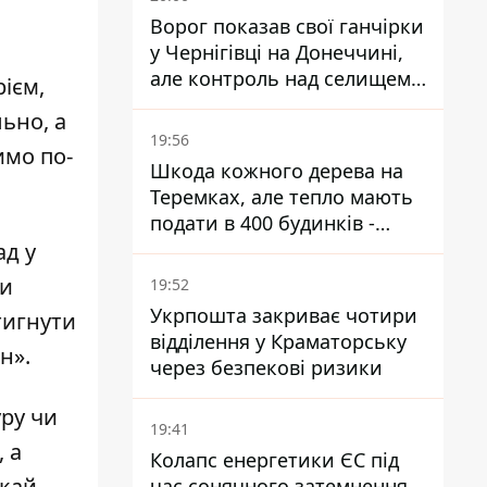
Ворог показав свої ганчірки
у Чернігівці на Донеччині,
але контроль над селищем
рієм,
не підтверджений
льно, а
19:56
имо по-
Шкода кожного дерева на
Теремках, але тепло мають
подати в 400 будинків -
депутатка Київради
ад у
ти
19:52
Укрпошта закриває чотири
тигнути
відділення у Краматорську
н».
через безпекові ризики
ру чи
19:41
 а
Колапс енергетики ЄС під
икай
час сонячного затемнення