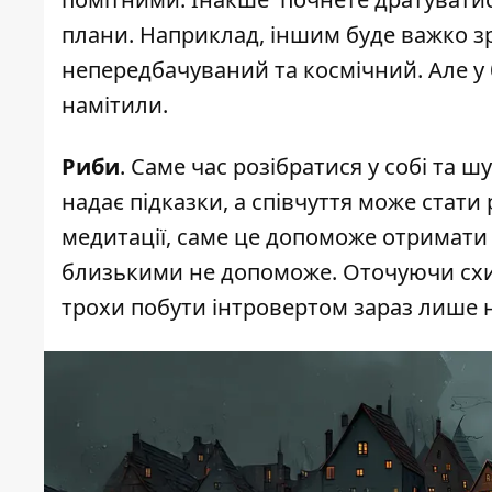
плани. Наприклад, іншим буде важко зр
непередбачуваний та космічний. Але у 
намітили.
Риби
. Саме час розібратися у собі та ш
надає підказки, а співчуття може стат
медитації, саме це допоможе отримати в
близькими не допоможе. Оточуючи схил
трохи побути інтровертом зараз лише 