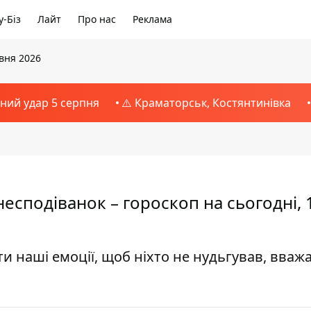
-Біз
Лайт
Про нас
Реклама
авня 2026
тний удар 5 серпня
⚠️ Краматорськ, Костянтинівка
несподіванок – гороскоп на сьогодні, 
и наші емоції, щоб ніхто не нудьгував, вваж