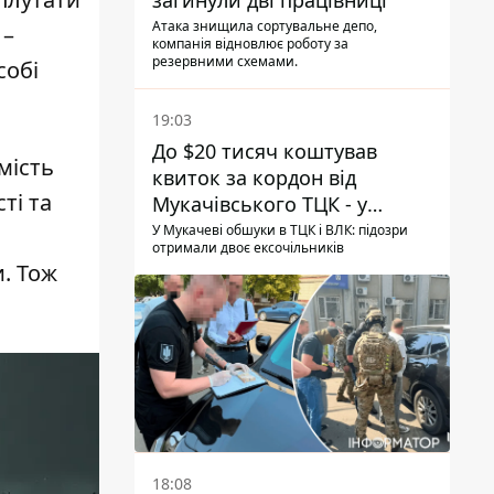
загинули дві працівниці
Атака знищила сортувальне депо,
 –
компанія відновлює роботу за
резервними схемами.
собі
19:03
До $20 тисяч коштував
мість
квиток за кордон від
ті та
Мукачівського ТЦК - у
гучній справі перші підозри
У Мукачеві обшуки в ТЦК і ВЛК: підозри
отримали двоє ексочільників
отримали двоє колишніх
. Тож
керівників
18:08