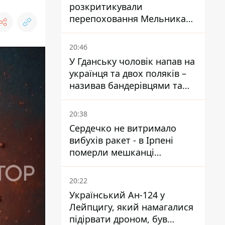
розкритикували
перепоховання Мельника
через ризик дипломатичної
ізоляції
20:46
У Гданську чоловік напав на
українця та двох поляків –
називав бандерівцями та
поводився агресивно
20:38
Сердечко не витримало
вибухів ракет - в Ірпені
померли мешканці
притулку для собак з
інвалідністю
20:22
Український Ан-124 у
Лейпцигу, який намагалися
підірвати дроном, був