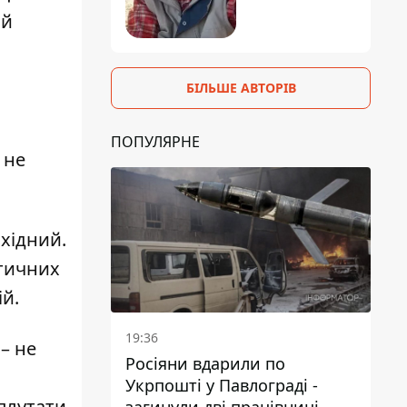
 й
БІЛЬШЕ АВТОРІВ
ПОПУЛЯРНЕ
 не
ихідний.
ктичних
ій.
19:36
 – не
Росіяни вдарили по
Укрпошті у Павлограді -
плутати