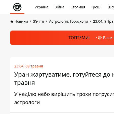
Україна
Війна
Столиця
Гроші
Шоу
Новини
Життя
Астрологія, Гороскопи
23:04, 9 Тр
ТОПТЕМИ:
🔴 Раке
23:04, 09 травня
Уран жартуватиме, готуйтеся до 
травня
У неділю небо вирішить трохи потрусит
астрологи