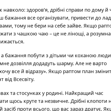
ок навколо: здоров’я, дрібні справи по дому й
єш бажання все організувати, привести до ладу
ами, тому не бери на себе зайве. Якщо рапт
ежати з чашкою чаю – це не лінощі, а розумна
лижається.
ю, а бажання побути з дітьми чи коханою люд
мне дозвілля додадуть шарму. Але не варто
хочу все й відразу». Якщо раптом план змінит
 від Всесвіту.
авах та стосунках у родині. Найкращий час
ати щось круте та незвичне. Дрібні клопоти 
 засіб проти всього, що вас зараз дратує. Я