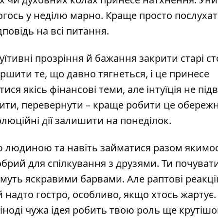
огось у неділю марно. Краще просто послухат
дповідь на всі питання.
уїтивні прозріння й бажання закрити старі ст
ршити те, що давно тягнеться, і це принесе
я якісь фінансові теми, але інтуїція не підв
ити, перевернути – краще робити це обережн
олюційні дії залишити на понеділок.
ою людиною та навіть займатися разом якимо
брий для спілкування з друзями. Ти почува
тимуть яскравими барвами. Але раптові реакці
й надто гостро, особливо, якщо хтось жартує.
іноді чужа ідея робить твою роль ще крутішо