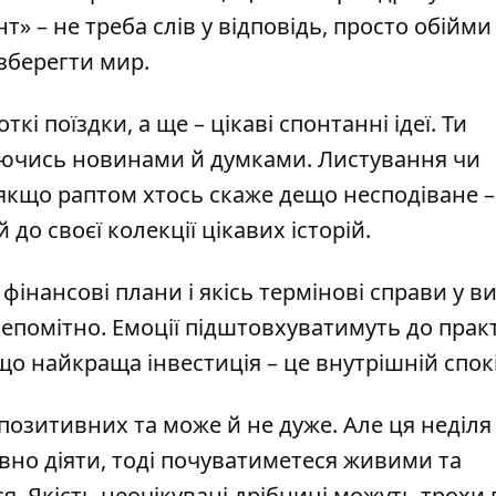
» – не треба слів у відповідь, просто обійми
 зберегти мир.
ткі поїздки, а ще – цікаві спонтанні ідеї. Ти
юючись новинами й думками. Листування чи
А якщо раптом хтось скаже дещо несподіване –
до своєї колекції цікавих історій.
 фінансові плани і якісь термінові справи у в
непомітно. Емоції підштовхуватимуть до пра
що найкраща інвестиція – це внутрішній спок
, позитивних та може й не дуже. Але ця неділя
вно діяти, тоді почуватиметеся живими та
. Якість неочікувані дрібниці можуть трохи 