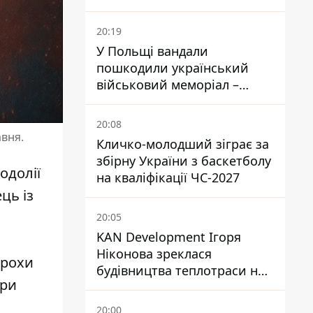
завантажений
боєприпасами
20:19
У Польщі вандали
пошкодили український
військовий меморіал –
посольство відреагувало
20:08
авня.
Кличко-молодший зіграє за
збірну України з баскетболу
одолії
на кваліфікації ЧС-2027
ць із
20:05
KAN Development Ігоря
Ніконова зреклася
трохи
будівництва теплотраси на
ори
Теремках
20:00