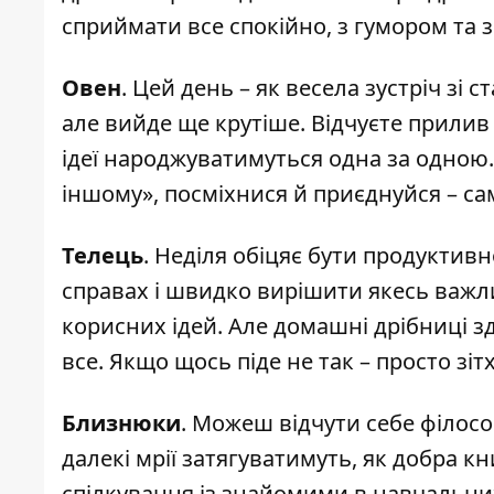
сприймати все спокійно, з гумором та з
Овен
. Цей день – як весела зустріч зі 
але вийде ще крутіше. Відчуєте прилив 
ідеї народжуватимуться одна за одною.
іншому», посміхнися й приєднуйся – са
Телець
. Неділя обіцяє бути продуктив
справах і швидко вирішити якесь важл
корисних ідей. Але домашні дрібниці з
все. Якщо щось піде не так – просто зітх
Близнюки
. Можеш відчути себе філос
далекі мрії затягуватимуть, як добра кн
спілкування із знайомими в навчальни