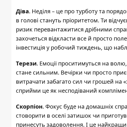
Діва
. Неділя – це про турботу та поряд
в голові стануть пріоритетом. Ти відчу
ризик перевантажитися дрібними справ
захочеться відкласти все й просто пол
інвестиція у робочий тиждень, що наб
Терези
. Емоції проситимуться на вол
стане сильним. Вечірки чи просто приє
витрачати забагато сил чи грошей на «
сприйми це як несподіваний комплімент
Скорпіон
. Фокус буде на домашніх спр
стоворити в оселі затишок чи приготув
принесуть задоволення. І це найкращий