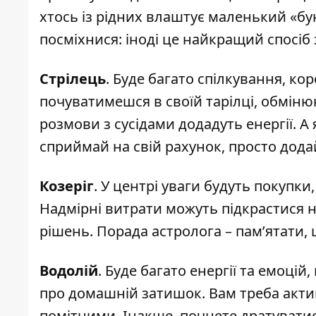
хтось із рідних влаштує маленький «бунт
посміхнися: іноді це найкращий спосіб
Стрілець
. Буде багато спілкування, коро
почуватимешся в своїй тарілці, обмін
розмови з сусідами додадуть енергії. 
сприймай на свій рахунок, просто додай 
Козеріг
. У центрі уваги будуть покупки,
Надмірні витрати можуть підкрастися 
рішень. Порада астролога – памʼятати, 
Водолій
. Буде багато енергії та емоцій
про домашній затишок. Вам треба акти
помітними. Інакше почнете дратуватися