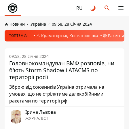
RU
Новини
Україна
09:58, 28 Січня 2024
⚠️ Краматорськ, Костянтинівка
🔴 Ракетний 
ТОПТЕМИ:
09:58, 28 січня 2024
Головнокомандувач ВМФ розповів, чи
б'ють Storm Shadow і ATACMS по
території росії
Зброю від союзників Україна отримала на
умовах, що не стрілятиме далекобійними
ракетами по території рф
Ірина Львова
ЖУРНАЛІСТ