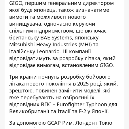
GIGO, першим генеральним директором
якої буде японець, також визначатиме
вимоги та можливості нового
винищувача, одночасно керуючи
спільним підприємством, що включає
британську BAE Systems, японську
Mitsubishi Heavy Industries (MHI) та
італійську Leonardo. Ці компанії
відповідатимуть за розробку літака, який
відповідає вимогам, встановленим GIGO.
Три країни почнуть розробку бойового
літака нового покоління в 2025 році, який,
зрештою, повинен замінити моделі, які
вже перебувають на озброєнні їх
відповідних ВПС – Eurofighter Typhoon для
Великобританії та Італії та F-2 у Японії.
За допомогою GCAP Рим, Лондон і Токіо