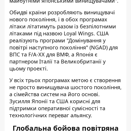
майбутніми японськими винищувачами".
Обидві країни розробляють винищувачі
нового покоління, і в обох програмах
літаки літатимуть разом із безпілотними
літаками під назвою Loyal Wings. США
реалізують програми "Домінування у
повітрі наступного покоління" (NGAD) для
ВПС та F/A-XX для ВМФ, а Японія є
партнером Італії та Великобританії у
цьому проекті.
У всіх трьох програмах метою є створення
не просто винищувача шостого покоління,
а сімейства систем на його основі.
Зусилля Японії та США корисні для
підтримки оперативної сумісності та
технологічних переваг альянсу.
Глобальна бойова повітряна