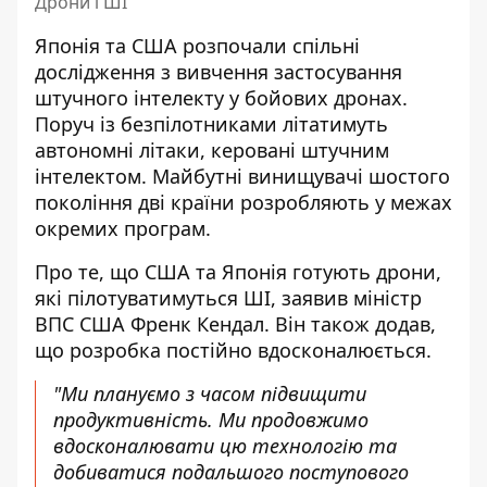
Дрони і ШІ
Японія та США розпочали спільні
дослідження
з вивчення застосування
штучного інтелекту
у бойових дронах.
Поруч із безпілотниками літатимуть
автономні літаки, керовані штучним
інтелектом. Майбутні винищувачі шостого
покоління дві країни розробляють у межах
окремих програм.
Про те, що
США та Японія готують дрони,
які пілотуватимуться ШІ
, заявив міністр
ВПС США Френк Кендал. Він також додав,
що розробка постійно вдосконалюється.
"Ми плануємо з часом підвищити
продуктивність. Ми продовжимо
вдосконалювати цю технологію та
добиватися подальшого поступового