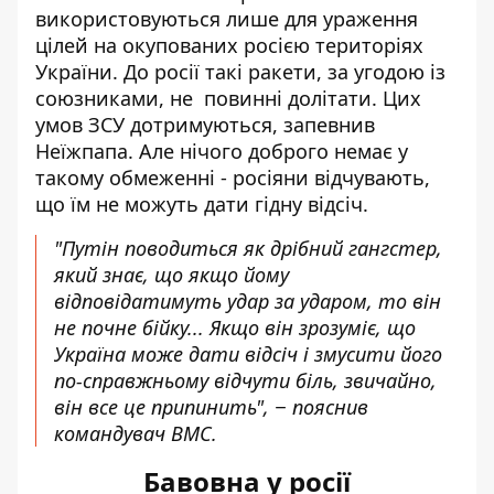
використовуються лише для ураження
цілей на окупованих росією територіях
України. До росії такі ракети, за угодою із
союзниками, не повинні долітати. Цих
умов ЗСУ дотримуються, запевнив
Неїжпапа. Але нічого доброго немає у
такому обмеженні - росіяни відчувають,
що їм не можуть дати гідну відсіч.
"Путін поводиться як дрібний гангстер,
який знає, що якщо йому
відповідатимуть удар за ударом, то він
не почне бійку... Якщо він зрозуміє, що
Україна може дати відсіч і змусити його
по-справжньому відчути біль, звичайно,
він все це припинить", − пояснив
командувач ВМС.
Бавовна у росії