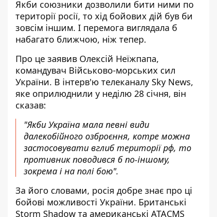
Якби союзники
дозволили бити ними по
території росії
, то хід бойових дій був би
зовсім іншим. І перемога виглядала б
набагато ближчою, ніж тепер.
Про це заявив Олексій Неїжпапа,
командувач Військово-морських сил
України. В інтерв'ю телеканалу Sky News,
яке оприлюднили у неділю 28 січня
, він
сказав:
"Якби Україна мала певні види
далекобійного озброєння, котре можна
застосовувати вглиб території рф, то
противник поводився б по-іншому,
зокрема і на полі бою".
За його словами, росія добре знає про ці
бойові можливості України. Британські
Storm Shadow та американські ATACMS