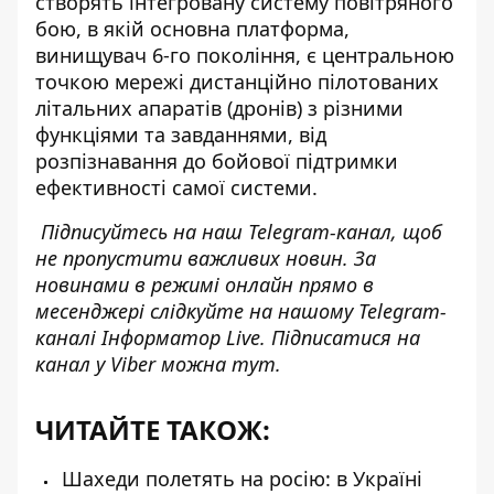
створять інтегровану систему повітряного
бою, в якій основна платформа,
винищувач 6-го покоління, є центральною
точкою мережі дистанційно пілотованих
літальних апаратів (дронів) з різними
функціями та завданнями, від
розпізнавання до бойової підтримки
ефективності самої системи.
Підписуйтесь на наш
Telegram-канал
, щоб
не пропустити важливих новин. За
новинами в режимі онлайн прямо в
месенджері слідкуйте на нашому Telegram-
каналі
Інформатор Live
. Підписатися на
канал у Viber можна
тут
.
ЧИТАЙТЕ ТАКОЖ:
Шахеди полетять на росію: в Україні