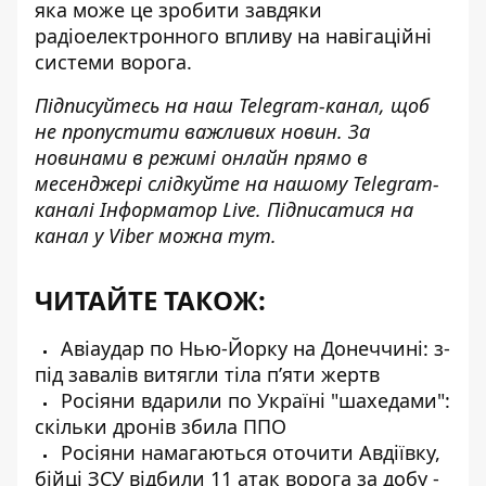
яка може це зробити завдяки
радіоелектронного впливу на навігаційні
системи ворога.
Підписуйтесь на наш
Telegram-канал
, щоб
не пропустити важливих новин. За
новинами в режимі онлайн прямо в
месенджері слідкуйте на нашому Telegram-
каналі
Інформатор Live
. Підписатися на
канал у Viber можна
тут
.
ЧИТАЙТЕ ТАКОЖ:
Авіаудар по Нью-Йорку на Донеччині: з-
під завалів витягли тіла пʼяти жертв
Росіяни вдарили по Україні "шахедами":
скільки дронів збила ППО
Росіяни намагаються оточити Авдіївку,
бійці ЗСУ відбили 11 атак ворога за добу -