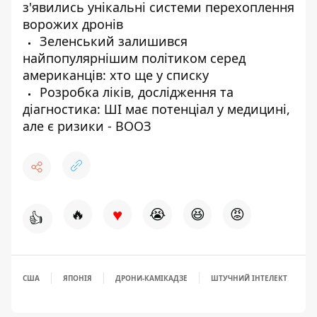
з'явились унікальні системи перехоплення
ворожих дронів
Зеленський залишився
найпопулярнішим політиком серед
американців: хто ще у списку
Розробка ліків, дослідження та
діагностика: ШІ має потенціал у медицині,
але є ризики - ВООЗ
♥
🔥
😭
😆
😡
👍
США
ЯПОНІЯ
ДРОНИ-КАМІКАДЗЕ
ШТУЧНИЙ ІНТЕЛЕКТ