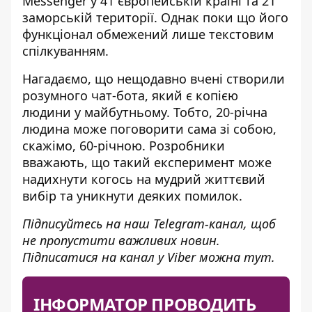
Messenger у 41 європейській країні та 21
заморській території. Однак поки що його
функціонал обмежений лише текстовим
спілкуванням.
Нагадаємо, що нещодавно вчені створили
розумного чат-бота, який є
копією
людини у майбутньому
. Тобто, 20-річна
людина може поговорити сама зі собою,
скажімо, 60-річною. Розробники
вважають, що такий експеримент може
надихнути когось на мудрий життєвий
вибір та уникнути деяких помилок.
Підписуйтесь на наш
Telegram-канал
, щоб
не пропустити важливих новин.
Підписатися на канал у Viber можна
тут
.
ІНФОРМАТОР ПРОВОДИТЬ