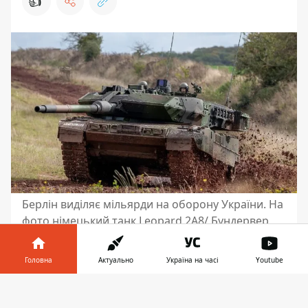
👍
Берлін виділяє мільярди на оборону України. На
фото німецький танк Leopard 2A8/ Бундервер
Бюджетний комітет німецького
Головна
Актуально
Україна на часі
Youtube
парламенту схвалив довгострокову
програму підтримки України.
Інформатор у
Завантажити
Передбачено понад 11 мільярдів євро на
телефоні
👉