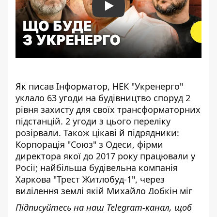
Play
Як писав Інформатор, НЕК "Укренерго"
уклало 63 угоди на будівництво споруд 2
рівня захисту для своїх трансформаторних
підстанцій. 2 угоди з цього переліку
розірвали. Також цікаві й підрядники:
Корпорація "Союз" з Одеси, фірми
директора якої до 2017 року працювали у
Росії
; найбільша будівельна компанія
Харкова "Трест Житлобуд-1", через
виділення землі якій
Михайло Добкін міг
сісти за ґрати на 12 років
; компанія з
Підписуйтесь на наш
Telegram-канал
, щоб
Броварів "Мостобудівельний загін №112",