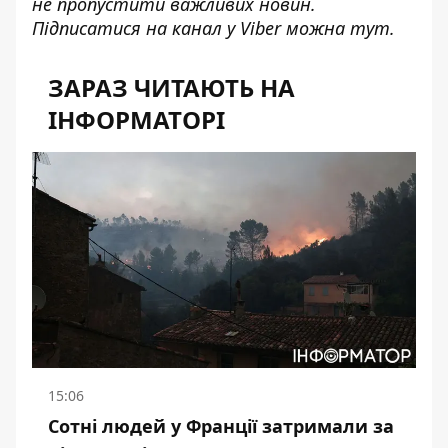
не пропустити важливих новин.
пов'язана з колишнім народним депутатом
Підписатися на канал у Viber можна
тут
.
України від Партії регіонів та нинішнім
головою Федерації боксу України
ЗАРАЗ ЧИТАЮТЬ НА
Володимиром Продивусом
.
ІНФОРМАТОРІ
15:06
Сотні людей у Франції затримали за