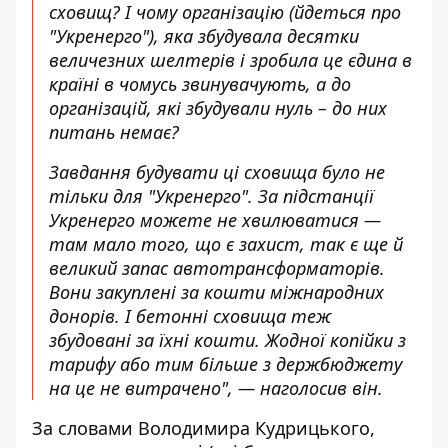
сховищ? І чому організацію (йдеться про
"Укренерго"), яка збудувала десятки
величезних шелтерів і зробила це єдина в
країні в чомусь звинувачують, а до
організацій, які збудували нуль – до них
питань немає?
Завдання будувати ці сховища було не
тільки для "Укренерго". За підстанції
Укренерго можете не хвилюватися —
там мало того, що є захист, так є ще й
великий запас автотрансформаторів.
Вони закуплені за кошти міжнародних
донорів. І бетонні сховища теж
збудовані за їхні кошти. Жодної копійки з
тарифу або тим більше з держбюджету
на це не витрачено", — наголосив він.
За словами Володимира Кудрицького,