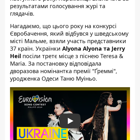
результатами голосування журі та
глядачів.
Нагадаємо, що цього року на конкурсі
Євробачення, який відбувся у шведському
місті Мальме, взяли участь представники
37 країн. Українки
Alyona Alyona та Jerry
Heil
посіли третє місце з піснею Teresa &
Maria. За постановку відповідала
дворазова номінантка премії "Ґреммі",
уродженка Одеси Таню Муіньо.
Play