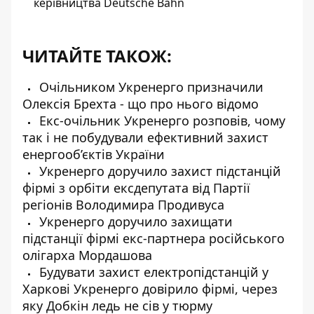
керівництва Deutsche Bahn
ЧИТАЙТЕ ТАКОЖ:
Очільником Укренерго призначили
Олексія Брехта - що про нього відомо
Екс-очільник Укренерго розповів, чому
так і не побудували ефективний захист
енергооб’єктів України
Укренерго доручило захист підстанцій
фірмі з орбіти ексдепутата від Партії
регіонів Володимира Продивуса
Укренерго доручило захищати
підстанції фірмі екс-партнера російського
олігарха Мордашова
Будувати захист електропідстанцій у
Харкові Укренерго довірило фірмі, через
яку Добкін ледь не сів у тюрму