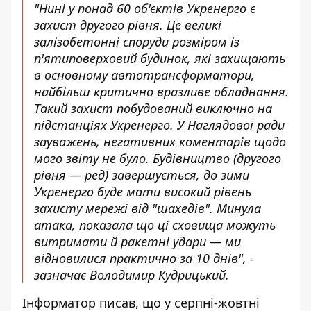
"Нині у понад 60 об'єктів Укренерго є
захист другого рівня. Це великі
залізобетонні споруди розміром із
п'ятиповерховий будинок, які захищають
в основному автотрансформатори,
найбільш критично вразливе обладнання.
Такий захист побудований виключно на
підстанціях Укренерго. У Наглядової ради
зауважень, негативних коментарів щодо
мого звіту не було. Будівництво (другого
рівня — ред) завершується, до зими
Укренерго буде мати високий рівень
захисту мережі від "шахедів". Минула
атака, показала що ці сховища можуть
витримати й ракетні удари — ми
відновилися практично за 10 днів", -
зазначає Володимир Кудрицький.
Інформатор писав, що у серпні-жовтні