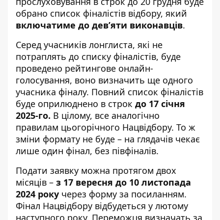
прослуховування в строк до 20 грудня буде
обрано список фіналістів відбору, який
включатиме до дев’яти виконавців
.
Серед учасників лонглиста, які не
потраплять до списку фіналістів, буде
проведено рейтингове онлайн-
голосування, воно визначить ще одного
учасника фіналу. Повний список фіналістів
буде оприлюднено в строк
до 17 січня
2025-го.
В цілому, все аналогічно
правилам цьогорічного Нацвідбору. То ж
зміни формату не буде – на глядачів чекає
лише один фінал, без півфіналів.
Подати заявку можна протягом двох
місяців –
з 17 вересня до 10 листопада
2024 року
через
форму за посиланням
.
Фінал Нацвідбору відбудеться у лютому
наступного року. Переможця визначать за