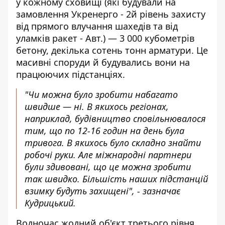
у кожному сховищі (які будували на
замовлення Укренерго - 2й рівень захисту
від прямого влучання шахедів та від
уламків ракет - Авт.) — 3 000 кубометрів
бетону, декілька сотень тонн арматури. Це
масивні споруди й будувались вони на
працюючих підстанціях.
"Чи можна було зробити набагато
швидше — ні. В якихось регіонах,
наприклад, будівництво сповільнювалося
тим, що по 12-16 годин на день була
тривога. В якихось було складно знайти
робочі руки. Але міжнародні партнери
були здивовані, що це можна зробити
так швидко. Більшість наших підстанцій
взимку будуть захищені", - зазначає
Кудрицький.
Водночас жодний об'єкт третього рівня