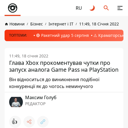
RU
Новини
Бізнес
Інтернет і ІТ
11:49, 18 Січня 2022
🔴 Ракетний удар 5 серпня
⚠️ Краматорськ, 
ТОПТЕМИ:
11:49, 18 січня 2022
Глава Xbox прокоментував чутки про
запуск аналога Game Pass на PlayStation
Він відноситься до виникнення подібної
конкуренції як до чогось неминучого
Максим Голуб
РЕДАКТОР
👍