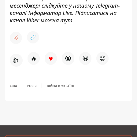
месенджері слідкуйте у нашому Telegram-
каналі
Інформатор Live
. Підписатися на
канал Viber можна
тут
.
♥
🔥
😭
😆
😡
👍
США
РОСІЯ
ВІЙНА В УКРАЇНІ