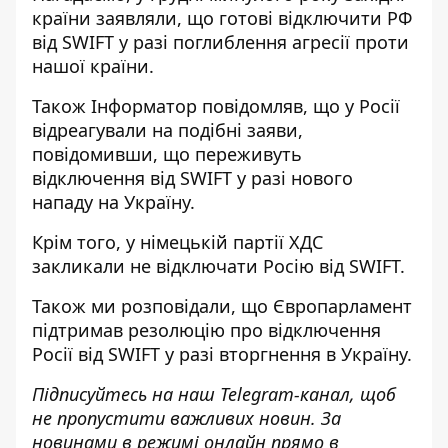
країни
заявляли, що готові відключити РФ
від SWIFT у разі поглиблення агресії
проти
нашої країни.
Також
Інформатор
повідомляв, що у Росії
відреагували на подібні заяви,
повідомивши, що
переживуть
відключення від SWIFT у разі нового
нападу
на Україну.
Крім того, у німецькій партії ХДС
закликали не відключати Росію від SWIFT.
Також ми розповідали, що
Європарламент
підтримав резолюцію про відключення
Росії від SWIFT
у разі вторгнення в Україну.
Підписуйтесь на наш
Telegram-канал
, щоб
не пропустити важливих новин. За
новинами в режимі онлайн прямо в