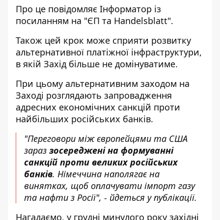
Про це повідомляє
Інформатор
із
посиланням на "
ЄП
та
Handelsblatt
".
Також цей крок може сприяти розвитку
альтернативної платіжної інфраструктури,
в якій Захід більше не домінуватиме.
При цьому альтернативним заходом на
Заході розглядають запровадження
адресних економічних санкцій проти
найбільших російських банків.
"Переговори між європейцями та США
зараз
зосереджені на формуванні
санкцій проти великих російських
банків
. Німеччина наполягає на
винятках, щоб оплачувати імпорт газу
та нафти з Росії", - йдеться у публікації.
Нагадаємо, у грудні минулого року західні