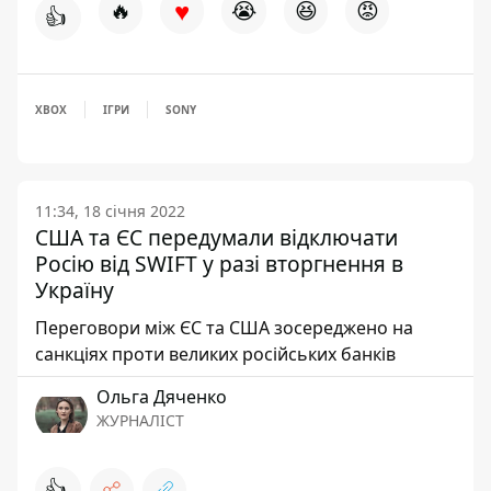
♥
🔥
😭
😆
😡
👍
XBOX
ІГРИ
SONY
11:34, 18 січня 2022
США та ЄС передумали відключати
Росію від SWIFT у разі вторгнення в
Україну
Переговори між ЄС та США зосереджено на
санкціях проти великих російських банків
Ольга Дяченко
ЖУРНАЛІСТ
👍