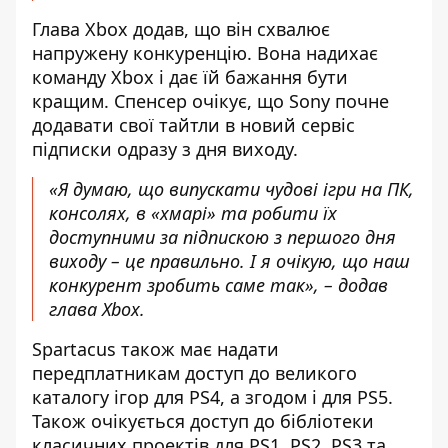
Глава Xbox додав, що він схвалює
напружену конкуренцію. Вона надихає
команду Xbox і дає їй бажання бути
кращим. Спенсер очікує, що Sony почне
додавати свої тайтли в новий сервіс
підписки одразу з дня виходу.
«Я думаю, що випускати чудові ігри на ПК,
консолях, в «хмарі» та робити їх
доступними за підпискою з першого дня
виходу – це правильно. І я очікую, що наш
конкурент зробить саме так», – додав
глава Xbox.
Spartacus також має надати
передплатникам доступ до великого
каталогу ігор для PS4, а згодом і для PS5.
Також очікується доступ до бібліотеки
класичних проектів для PS1, PS2, PS3 та