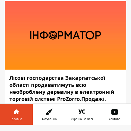
Лісові господарства Закарпатської
області продаватимуть всю
необроблену деревину в електронній
торговій системі ProZorro.Продажі.
Про це
повідомив
голова Закарпатської
ОДА Олексій Петров під час підписання
Головна
Актуально
Україна на часі
Youtube
Меморандуму про співпрацю з ДП