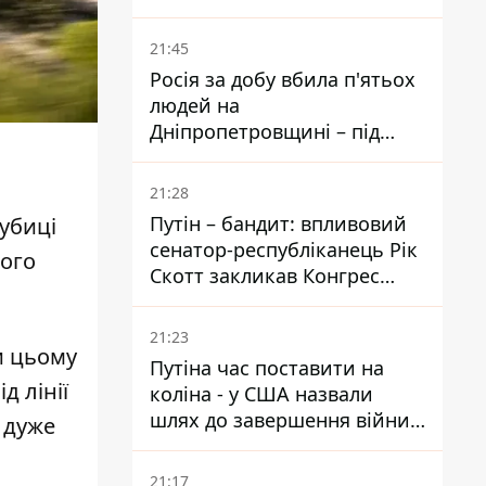
біль – він очолив народне
голосування
21:45
Росія за добу вбила п'ятьох
людей на
Дніпропетровщині – під
ударами опинилися п'ять
районів області
21:28
Путін – бандит: впливовий
аубиці
сенатор-республіканець Рік
вого
Скотт закликав Конгрес
притягнути РФ до
відповідальності за війну в
21:23
Україні
и цьому
Путіна час поставити на
д лінії
коліна - у США назвали
шлях до завершення війни -
 дуже
National Security Journal
21:17