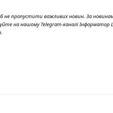
об не пропустити важливих новин. За новина
куйте на нашому Telegram-каналі
Інформатор L
т
.