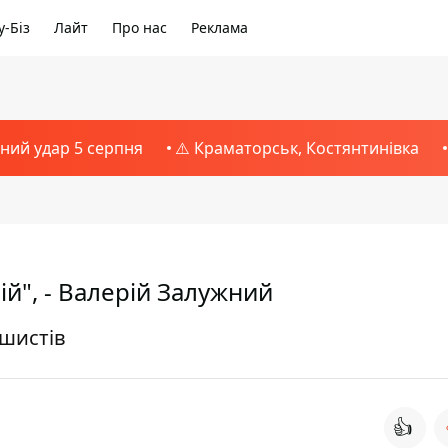
-Біз
Лайт
Про нас
Реклама
тний удар 5 серпня
⚠️ Краматорськ, Костянтинівка
ій", - Валерій Залужний
ашистів
👍