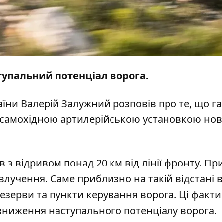
тупальний потенціал ворога.
їни Валерій Залужний
розповів
про те, що г
 є самохідною артилерійською установкою но
 з відривом понад 20 км від лінії фронту. Пр
лучення. Саме приблизно на такій відстані ві
езерви та пункти керування ворога. Ці факти
зниження наступального потенціалу ворога.