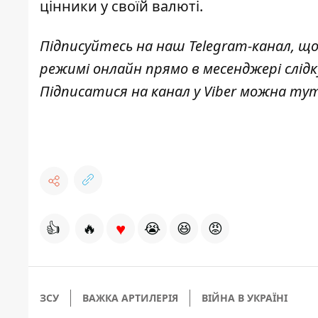
цінники у своїй валюті
.
Підписуйтесь на наш
Telegram-канал
, щ
режимі онлайн прямо в месенджері слід
Підписатися на канал у Viber можна
ту
♥
👍
🔥
😭
😆
😡
ЗСУ
ВАЖКА АРТИЛЕРІЯ
ВІЙНА В УКРАЇНІ