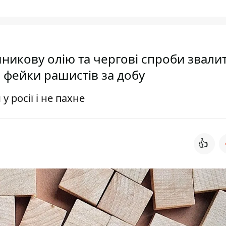
никову олію та чергові спроби звали
і фейки рашистів за добу
 росії і не пахне
👍