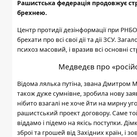
Рашистська федерація продовжує стр
брехнею.
Центр протидії дезінформації при РНБО
брехати про всі свої дії та дії ЗСУ. За
психоз масовий, і вразив всі основні ст
Медведєв про «росій
Відома лялька путіна, звана Дмитром 
також дуже сумнівне, зробила нову заяв
нібито взагалі не хоче йти на мирну уг
рашистський проект договору. Саме той
віддамо і підемо на якісь поступки. Ді
зброї та грошей від Західних країн, і з