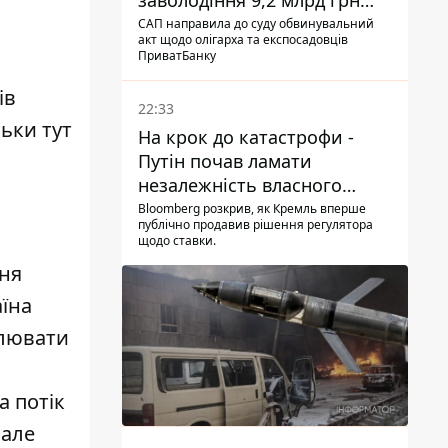
заволодіння 9,2 млрд грн
ПриватБанку скерували до
САП направила до суду обвинувальний
акт щодо олігарха та експосадовців
суду
ПриватБанку
ів
22:33
льки тут
На крок до катастрофи -
Путін почав ламати
незалежність власного
Центробанку, змусивши
Bloomberg розкрив, як Кремль вперше
публічно продавив рішення регулятора
знизити базову ставку
щодо ставки.
ння
аїна
алювати
а потік
 але