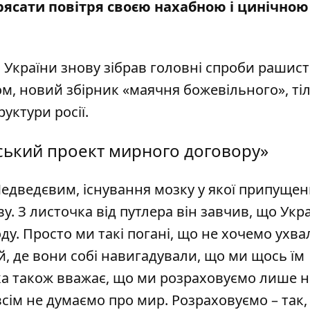
ясати повітря своєю нахабною і цинічною
 України знову
зібрав
головні спроби рашист
галом, новий збірник «маячня божевільного», ті
руктури росії.
ський проект мирного договору»
Медведєвим, існування мозку у якої припуще
у. З листочка від путлера він завчив, що Укр
оду. Просто ми такі погані, що не хочемо ухв
, де вони собі навигадували, що ми щось їм
мка також вважає, що ми розраховуємо лише н
овсім не думаємо про мир. Розраховуємо – так,