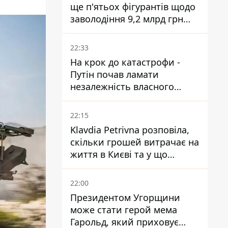
ще п'ятьох фігурантів щодо
заволодіння 9,2 млрд грн
ПриватБанку скерували до
суду
22:33
На крок до катастрофи -
Путін почав ламати
незалежність власного
Центробанку, змусивши
знизити базову ставку
22:15
Klavdia Petrivna розповіла,
скільки грошей витрачає на
життя в Києві та у що
вкладає мільйони
22:00
Президентом Угорщини
може стати герой мема
Гарольд, який приховує