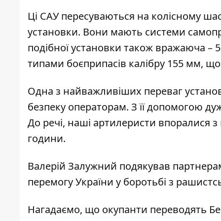
Ці САУ пересуваються на колісному шас
установки. Вони мають системи самопр
подібної установки також вражаюча – 5 
типами боєприпасів калібру 155 мм, щ
Одна з найважливіших переваг установ
безпеку операторам. З її допомогою ду
До речі, наші артилеристи впоралися з 
години.
Валерій Залужний подякував партнерам
перемогу України у боротьбі з рашист
Нагадаємо, що
окупанти переводять Бе