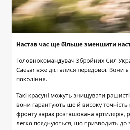
Настав час ще більше зменшити нас
Головнокомандувач Збройних Сил Укра
Caesar вже дісталися передової. Вони
покоління.
Такі красуні можуть знищувати рашистів
вони гарантують ще й високу точність в
фронту зараз розташована артилерія, р
легко поєднуються, що призводить до 