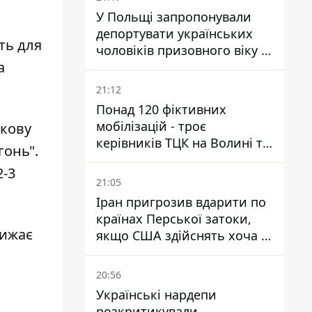
У Польщі запропонували
депортувати українських
ть для
чоловіків призовного віку -
а
кого це може торкнутися
21:12
Понад 120 фіктивних
мобілізацій - троє
ткову
керівників ТЦК на Волині та
гонь".
Буковині отримали підозри
2-3
за фейкові звіти
21:05
Іран пригрозив вдарити по
країнах Перської затоки,
лижає
якщо США здійснять хоча б
одну атаку - Reuters
20:56
Українські нардепи
и
розкритикували