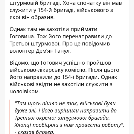
штурмовій бригаді. Хоча спочатку він мав
служити у 154-й бригаді, військового з
якої він образив.
Однак там
не захотіли приймати
Гоговича
. Тож його перенаправили до
Третьої штурмової. Про це повідомив
волонтер Дем’ян Ганул.
Відомо, що Гогович успішно пройшов
військово-лікарську комісію. Після цього
його направили до 154-ї бригади. Однак
військові звідти не захотіли служити з
чолоівіком.
"Там щось пішло не так, військові були
дуже злі, і його вирішили направити до
Третьої окремої штурмової бригади.
Хлопці пообіцяли з ним провести роботу",
- сказав блогер.