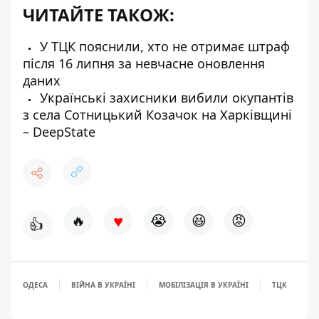
ЧИТАЙТЕ ТАКОЖ:
У ТЦК пояснили, хто не отримає штраф
після 16 липня за невчасне оновлення
даних
Українські захисники вибили окупантів
з села Сотницький Козачок на Харківщині
– DeepState
♥
🔥
😭
😆
😡
👍
ОДЕСА
ВІЙНА В УКРАЇНІ
МОБІЛІЗАЦІЯ В УКРАЇНІ
ТЦК