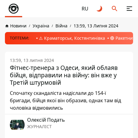
RU
Новини
Україна
Війна
13:59, 13 Липня 2024
⚠️ Краматорськ, Костянтинівка
🔴 Ракетний 
ТОПТЕМИ:
13:59, 13 липня 2024
Фітнес-тренера з Одеси, який облаяв
бійця, відправили на війну: він вже у
Третій штурмовій
Спочатку скандаліста надіслали до 154-ї
бригади, бійця якої він образив, однак там від
чоловіка відмовились
Олексій Подать
ЖУРНАЛІСТ