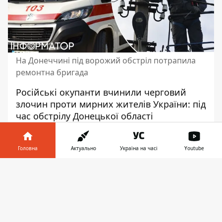
На Донеччині під ворожий обстріл потрапила
ремонтна бригада
Російські окупанти вчинили черговий
злочин проти мирних жителів України:
під
час обстрілу Донецької області
постраждали енергетики. Троє
працівників ремонтної бригади отримали
Головна
Актуально
Україна на часі
Youtube
поранення. Також внаслідок обстрілу
зруйнована будівля диспетчерського
Інформатор у
Завантажити
пункту.
телефоні
👉
Про це повідомили у Міністерстві
енергетики України. Внаслідок обстрілу
бригадний водій отримав поранення та