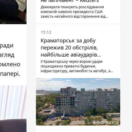
не імпічмент – Reuters
Демократи планують розслідування
компаній навколо президента США
замість негайного відсторонення від
посади.
15:12
Краматорськ за добу
кради
пережив 20 обстрілів,
агляд
найбільше авіаударів
КАБ-250
У Краматорську через ворожі удари
домлено
пошкоджено приватні будинки,
інфраструктуру, автомобілі та автобус, а
папері.
загалом за добу на Донеччині загинула
одна людина і ще 15 отримали поранення