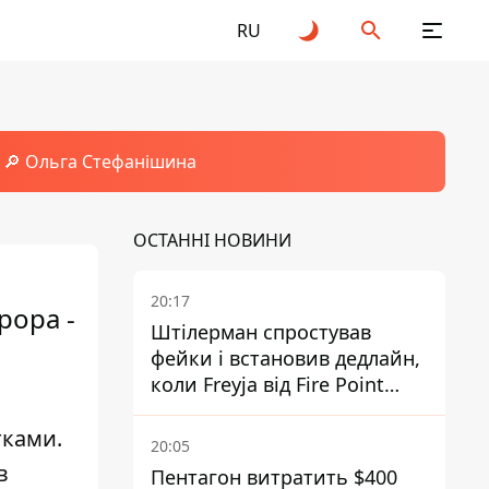
RU
🔎 Ольга Стефанішина
ОСТАННІ НОВИНИ
20:17
рора -
Штілерман спростував
фейки і встановив дедлайн,
коли Freyja від Fire Point
повноцінно запрацює проти
тками.
балістики
20:05
в
Пентагон витратить $400