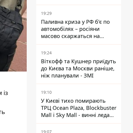
Міноборони країни
19:29
Паливна криза у РФ б'є по
автомобілях – росіяни
масово скаржаться на
поломки через неякісний
бензин
19:24
Віткофф та Кушнер приїдуть
до Києва та Москви раніше,
ніж планували - ЗМІ
 із
19:10
У Києві тихо помирають
ТРЦ Ocean Plaza, Blockbuster
ть
Mall і Sky Mall - винні ледачі
менеджери й канібалізм
19:07