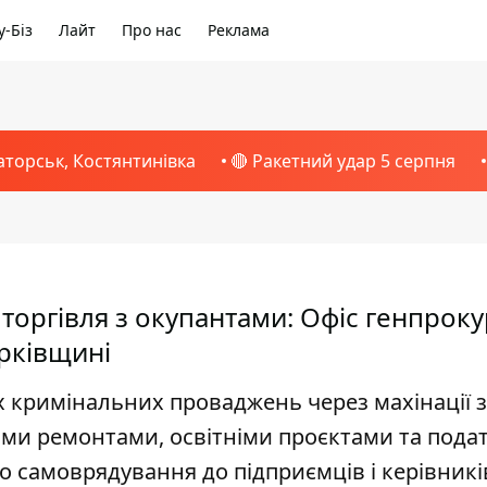
-Біз
Лайт
Про нас
Реклама
аторськ, Костянтинівка
🔴 Ракетний удар 5 серпня
 торгівля з окупантами: Офіс генпроку
арківщині
х кримінальних проваджень через махінації з
и ремонтами, освітніми проєктами та пода
о самоврядування до підприємців і керівникі