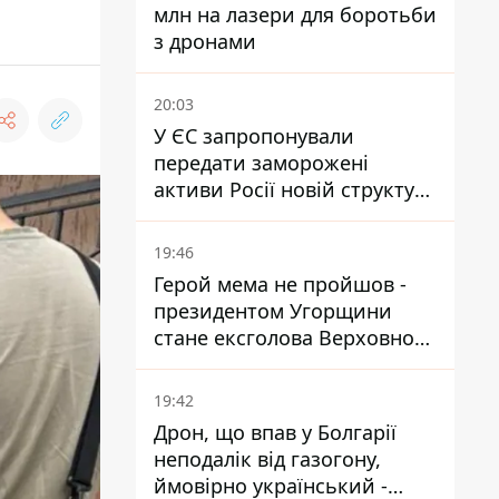
млн на лазери для боротьби
з дронами
20:03
У ЄС запропонували
передати заморожені
активи Росії новій структурі
блоку
19:46
Герой мема не пройшов -
президентом Угорщини
стане ексголова Верховного
Суду, якого критикував
Орбан
19:42
Дрон, що впав у Болгарії
неподалік від газогону,
ймовірно український -