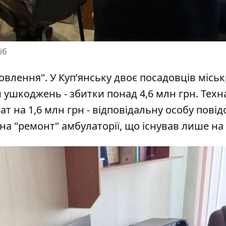
іб
овлення". У Куп’янську двоє посадовців місь
 ушкоджень - збитки понад 4,6 млн грн. Техн
лат на 1,6 млн грн - відповідальну особу пові
 на "ремонт" амбулаторії, що існував лише на 