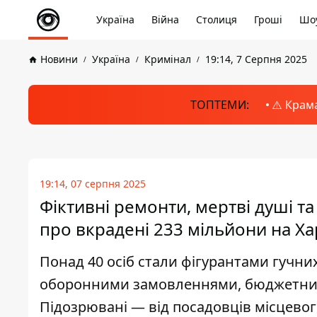
Україна
Війна
Столиця
Гроші
Шоу
Новини
Україна
Кримінал
19:14, 7 Серпня 2025
ТОПТЕМИ:
⚠️ Крам
19:14, 07 серпня 2025
Фіктивні ремонти, мертві душі та
про вкрадені 233 мільйони на Х
Понад 40 осіб стали фігурантами гучни
оборонними замовленнями, бюджетним
Підозрювані — від посадовців місцевог