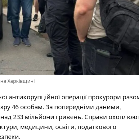
на Харківщині
ної антикорупційної операції прокурори разом
озру 46 особам
. За попередніми даними,
онад 233 мільйони гривень. Справи охоплюю
ктури, медицини, освіти, податкового
езпеки.