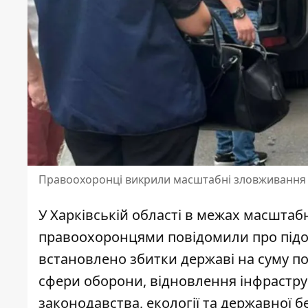
Правоохоронці викрили масштабні зловживання 
У Харківській області в межах масштаб
правоохоронцями повідомили про
під
встановлено збитки державі на суму п
сфери оборони, відновлення інфрастру
законодавства, екології та державної б