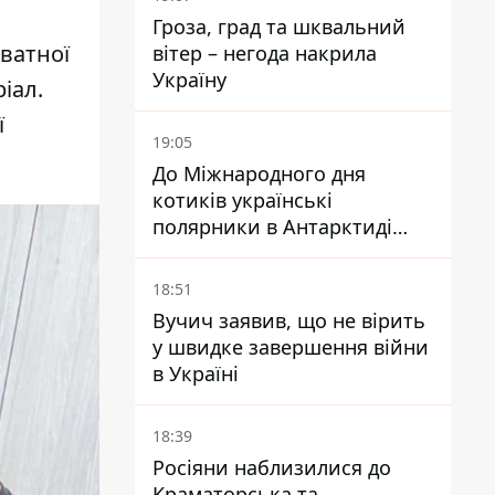
Гроза, град та шквальний
ватної
вітер – негода накрила
Україну
іал.
ї
19:05
До Міжнародного дня
котиків українські
полярники в Антарктиді
показали своїх
18:51
Вучич заявив, що не вірить
у швидке завершення війни
в Україні
18:39
Росіяни наблизилися до
Краматорська та