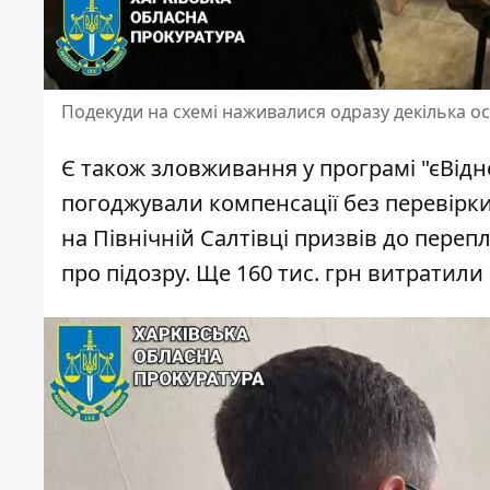
Подекуди на схемі наживалися одразу декілька ос
Є також зловживання у програмі "єВідн
погоджували компенсації без перевірки
на Північній Салтівці призвів до переп
про підозру. Ще 160 тис. грн витратили