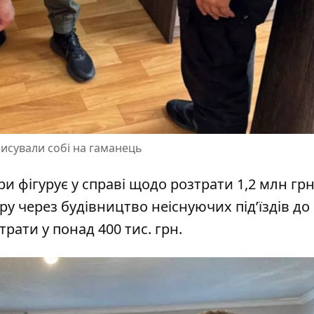
писували собі на гаманець
и фігурує у справі щодо розтрати 1,2 млн грн
у через будівництво неіснуючих під’їздів до
рати у понад 400 тис. грн.