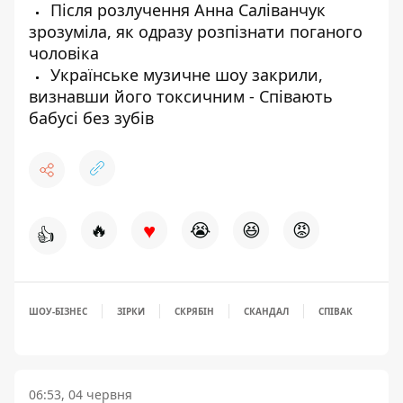
Після розлучення Анна Саліванчук
зрозуміла, як одразу розпізнати поганого
чоловіка
Українське музичне шоу закрили,
визнавши його токсичним - Співають
бабусі без зубів
♥
🔥
😭
😆
😡
👍
ШОУ-БІЗНЕС
ЗІРКИ
СКРЯБІН
СКАНДАЛ
СПІВАК
06:53, 04 червня