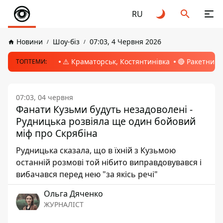
RU
Новини
Шоу-біз
07:03, 4 Червня 2026
⚠️ Краматорськ, Костянтинівка
🔴 Ракетний 
ТОПТЕМИ:
07:03, 04 червня
Фанати Кузьми будуть незадоволені -
Рудницька розвіяла ще один бойовий
міф про Скрябіна
Рудницька сказала, що в їхній з Кузьмою
останній розмові той нібито виправдовувався і
вибачався перед нею "за якісь речі"
Ольга Дяченко
ЖУРНАЛІСТ