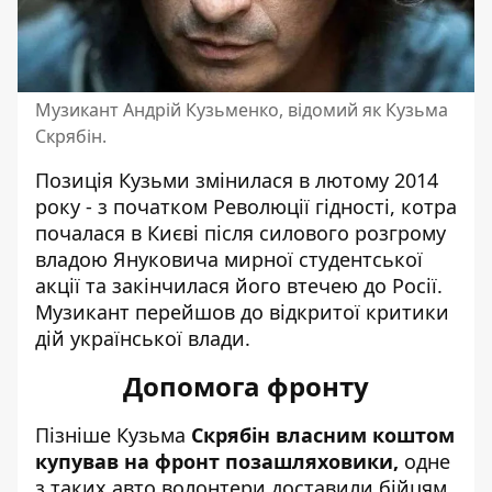
Музикант Андрій Кузьменко, відомий як Кузьма
Скрябін.
Позиція Кузьми змінилася в лютому 2014
року - з початком Революції гідності, котра
почалася в Києві після силового розгрому
владою Януковича мирної студентської
акції та закінчилася його втечею до Росії.
Музикант перейшов до відкритої критики
дій української влади.
Допомога фронту
Пізніше Кузьма
Скрябін власним коштом
купував на фронт позашляховики,
одне
з таких авто волонтери доставили бійцям