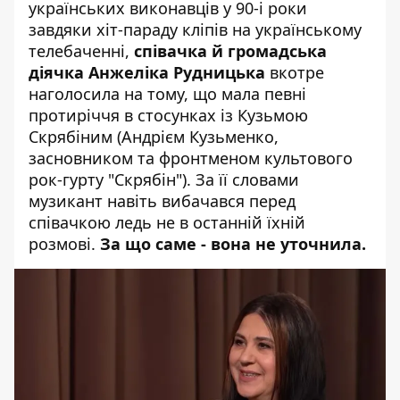
українських виконавців у 90-і роки
завдяки хіт-параду кліпів на українському
телебаченні,
співачка й громадська
діячка Анжеліка Рудницька
вкотре
наголосила на тому, що мала певні
протиріччя в стосунках із Кузьмою
Скрябіним (Андрієм Кузьменко,
засновником та фронтменом культового
рок-гурту "Скрябін"). За її словами
музикант навіть вибачався перед
співачкою ледь не в останній їхній
розмові.
За що саме - вона не уточнила.