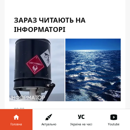
ЗАРАЗ ЧИТАЮТЬ НА
ІНФОРМАТОРІ
08:08
РФ глушить GPS у Балтійському морі,
Головна
Актуально
Україна на часі
Youtube
росіяни винаходять відра проти РЕБ