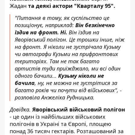
Жадан
та деякі актори "Кварталу 95".
"Питання в тому, як суспільство це
позиціонує, наприклад:
Він безкінечно
їздив на фронт. Ні.
Він їздив на
Яворівський полігон. Це трошки інше, ніж
на фронт. Я ніколи не зустрічала Кузьму
чи автографи Кузьми на прифронтових
територіях. Там не так багато
артистів туди приїжджало, ми всі один
одного бачили...
Кузьму ніколи не
бачила
, ну, не можна не зустрітися за
багато років чи почути від військових", -
розповіла Анжеліка Рудницька.
Довідка.
Яворівський військовий полігон
- це один із найбільших військових
полігонів в Україні та Європі, площею
понад 36 тисяч гектарів. Розташований за