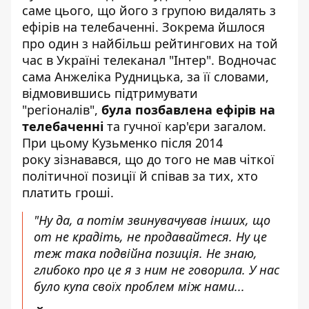
саме цього, що його з групою видалять з
ефірів на телебаченні. Зокрема йшлося
про один з найбільш рейтингових на той
час в Україні телеканал "Інтер". Водночас
сама Анжеліка Рудницька, за її словами,
відмовившись підтримувати
"регіоналів",
була позбавлена ефірів на
телебаченні
та гучної кар'єри загалом.
При цьому Кузьменко після 2014
року зізнавався, що до того не мав чіткої
політичної позиції й співав за тих, хто
платить гроші.
"Ну да, а потім звинувачував інших, що
от не крадіть, не продавайтеся. Ну це
теж така подвійна позиція. Не знаю,
глибоко про це я з ним не говорила. У нас
було купа своїх проблем між нами...