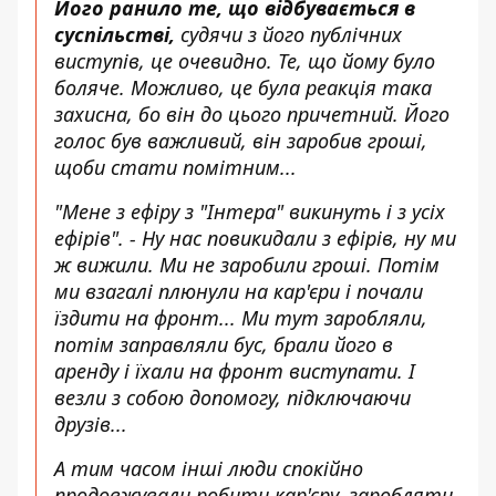
Його ранило те, що відбувається в
суспільстві,
судячи з його публічних
виступів, це очевидно. Те, що йому було
боляче. Можливо, це була реакція така
захисна, бо він до цього причетний. Його
голос був важливий, він заробив гроші,
щоби стати помітним...
"Мене з ефіру з "Інтера" викинуть і з усіх
ефірів". - Ну нас повикидали з ефірів, ну ми
ж вижили. Ми не заробили гроші. Потім
ми взагалі плюнули на кар'єри і почали
їздити на фронт... Ми тут заробляли,
потім заправляли бус, брали його в
аренду і їхали на фронт виступати. І
везли з собою допомогу, підключаючи
друзів...
А тим часом інші люди спокійно
продовжували робити кар'єру, заробляти