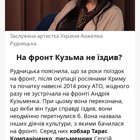
Заслужена артистка України Анжеліка
Рудницька.
На фронт Кузьма не їздив?
Рудницька пояснила, що за роки поїздок
на фронт, після окупації росіянами Криму
та початку навесні 2014 року АТО, жодного
разу не зустрічала на фронті Андрія
Кузьменка. При цьому вона переконана,
що якби він туди справді їздив, вони
неодмінно перетнулися б. Вона назвала
інших діячів культури, з якими бачилася
на фронті. Серед них
кобзар Тарас
Компаніченко, письменник
Сергій