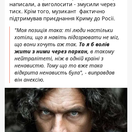
написали, а виголосити - змусили через
тиск. Крім того, музикант фактично
підтримував приєднання Криму до Росії.
"Моя позиція така: ті люди настільки
хотіли, що я навіть підозрювати не міг,
що вони хочуть аж так.
То я б волів
жити з ними через паркан,
в такому
нейтралітеті, ніж в одній країні з
ненавистю. Тому що то вже така
відкрита ненависть була", - виправдав
він анексію.