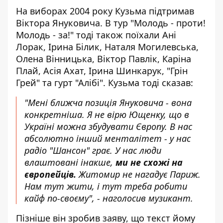
На виборах 2004 року Кузьма підтримав
Віктора Януковича. В тур "Молодь - проти!
Молодь - за!" тоді також поїхали Ані
Лорак, Ірина Білик, Наталя Могилевська,
Олена Вінницька, Віктор Павлік, Каріна
Плай, Асія Ахат, Ірина Шинкарук, "Грін
Грей" та гурт "Алібі". Кузьма тоді сказав:
"Мені ближча позиція Януковича - вона
конкретніша. Я не вірю Ющенку, що в
Україні можна збудувати Європу. В нас
абсолютно інший менталітет - у нас
радіо "Шансон" грає. У нас люди
влаштовані інакше,
ми не схожі на
європейців.
Житомир не нагадує Париж.
Нам тут жити, і тут треба робити
кайф по-своєму", - наголосив музикант.
Пізніше він зробив заяву, що текст йому