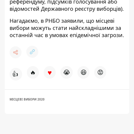
референдуму, підсумків голосування або
відомостей Державного реєстру виборців).
Нагадаємо, в РНБО заявили, що
місцеві
вибори можуть стати найскладнішими за
останній час в умовах епідемічної загрози.
♥
🔥
😭
😆
😡
👍
МІСЦЕВІ ВИБОРИ 2020