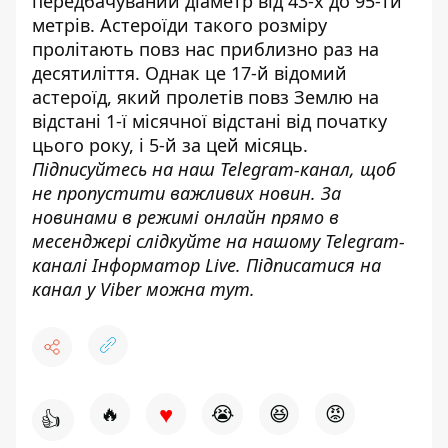
передбачуваний діаметр від 43-х до 95-ти
метрів. Астероїди такого розміру
пролітають повз нас приблизно раз на
десятиліття. Однак це 17-й відомий
астероїд, який пролетів повз Землю на
відстані 1-ї місячної відстані від початку
цього року, і 5-й за цей місяць.
Підписуйтесь на наш
Telegram-канал
, щоб
не пропустити важливих новин. За
новинами в режимі онлайн прямо в
месенджері слідкуйте на нашому Telegram-
каналі
Інформатор Live
. Підписатися на
канал у Viber можна
тут
.
♥
🔥
😭
😆
😡
👍