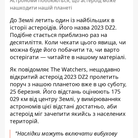
Астрономи побоюються, що астероїд може
нашкодити нашій планеті
До Землі летить один із найбільших в
історії астероїдів. Його назва 2023 DZ2.
Подібне стається приблизно раз на
десятиліття. Коли чекати цього явища, чи
можна буде його побачити та, чи варто
остерігати — читайте в нашому матеріалі.
Як повідомляє
The Watchers,
нещодавно
відкритий астероїд 2023 DZ2 пролетить
поруч з нашою планетою вже в цю суботу,
25 березня. Його відстань оцінюють 175
029 км від центру Землі, у вимірюваннях
астрономів цієї відстані достатньо, аби
астероїд міг зачепити якийсь з населених
територій.
"Наслідки можуть включати вибухову