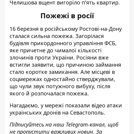
Челишова вщент вигоріло п'ять квартир.
Пожежі в росії
16 березня в російському Ростові-на-Дону
сталася сильна пожежа. З
агорілася
будівля прикордонного управління ФСБ
,
яке причетне до чималої кількості
злочинів проти України. Росіяни вже
встигли заявити, що
причиною займання
стало коротке замикання
. Але місцеві в
соцмережах одностайно стверджували,
що чули звук потужного вибуху, після
якого й розпочалася пожежа.
Нагадаємо,
у мережі показали відео атаки
українських дронів на Севастополь.
Підписуйтесь на наш
Telegram-канал
, щоб
не пропустити важливих новин. За