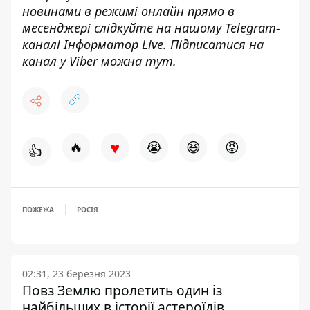
новинами в режимі онлайн прямо в
месенджері слідкуйте на нашому Telegram-
каналі
Інформатор Live
. Підписатися на
канал у Viber можна
тут
.
♥
🔥
😭
😆
😡
👍
ПОЖЕЖА
РОСІЯ
02:31, 23 березня 2023
Повз Землю пролетить один із
найбільших в історії астероїдів