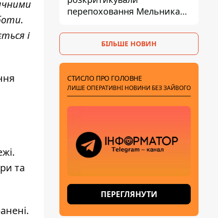
ичними
перепоховання Мельника
боти.
через ризик дипломатичної
ізоляції
ється і
БІЛЬШЕ НОВИН
ння
СТИСЛО ПРО ГОЛОВНЕ
ЛИШЕ ОПЕРАТИВНІ НОВИНИ БЕЗ ЗАЙВОГО
й
жі.
ри та
ПЕРЕГЛЯНУТИ
анені.