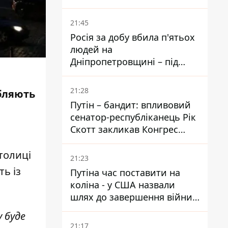
біль – він очолив народне
голосування
21:45
Росія за добу вбила п'ятьох
людей на
Дніпропетровщині – під
ударами опинилися п'ять
районів області
21:28
обляють
Путін – бандит: впливовий
сенатор-республіканець Рік
Скотт закликав Конгрес
притягнути РФ до
відповідальності за війну в
толиці
21:23
Україні
ь із
Путіна час поставити на
коліна - у США назвали
шлях до завершення війни -
National Security Journal
 буде
21:17