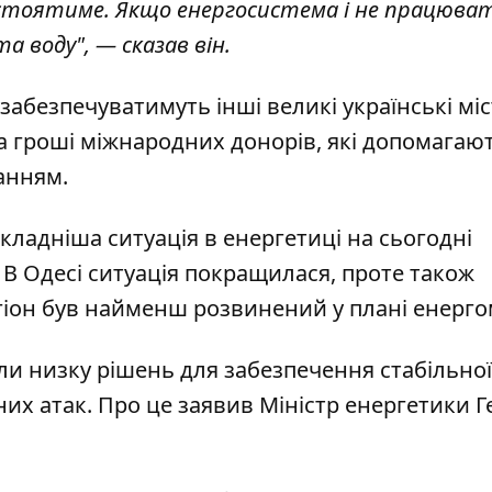
 стоятиме. Якщо енергосистема і не працюва
 воду", — сказав він.
абезпечуватимуть інші великі українські міс
за гроші міжнародних донорів, які допомагаю
анням.
ладніша ситуація в енергетиці на сьогодні
. В Одесі ситуація покращилася, проте також
гіон був найменш розвинений у плані енерг
и низку рішень для забезпечення стабільної
их атак. Про це заявив Міністр енергетики 