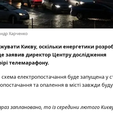
андр Харченко
ожувати Києву, оскільки енергетики розр
 це заявив директор Центру дослідження
ірі телемарафону.
 схема електропостачання буде запущена у с
опостачання та опалення в місті завжди будут
араз заплановано, то із середини лютого Києву