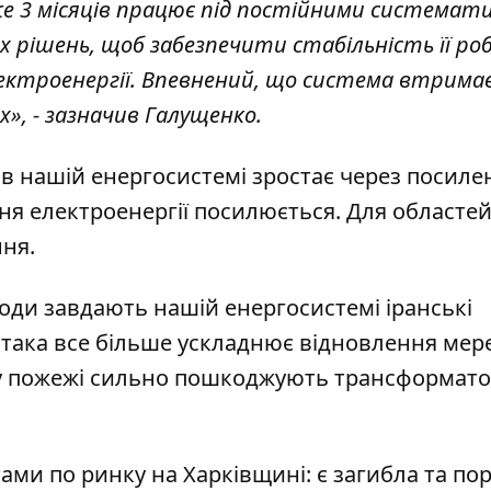
 3 місяців працює під постійними системат
х рішень, щоб забезпечити стабільність її ро
 електроенергії. Впевнений, що система втрима
», - зазначив Галущенко.
 в нашій енергосистемі зростає через посиле
ння електроенергії посилюється. Для областе
ння.
коди завдають нашій енергосистемі іранські
атака все більше ускладнює відновлення мере
у пожежі сильно пошкоджують трансформато
ми по ринку на Харківщині: є загибла та пор