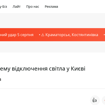
-Біз
Лайт
Про нас
Реклама
тний удар 5 серпня
⚠️ Краматорськ, Костянтинівка
му відключення світла у Києві
а
👍