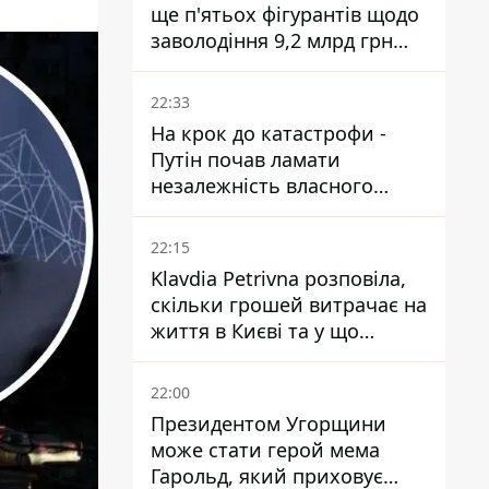
ще п'ятьох фігурантів щодо
заволодіння 9,2 млрд грн
ПриватБанку скерували до
суду
22:33
На крок до катастрофи -
Путін почав ламати
незалежність власного
Центробанку, змусивши
знизити базову ставку
22:15
Klavdia Petrivna розповіла,
скільки грошей витрачає на
життя в Києві та у що
вкладає мільйони
22:00
Президентом Угорщини
може стати герой мема
Гарольд, який приховує