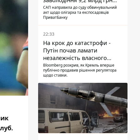
заволодіння 9,2 млрд грн
ПриватБанку скерували до
САП направила до суду обвинувальний
акт щодо олігарха та експосадовців
суду
ПриватБанку
22:33
На крок до катастрофи -
Путін почав ламати
незалежність власного
Центробанку, змусивши
Bloomberg розкрив, як Кремль вперше
публічно продавив рішення регулятора
знизити базову ставку
щодо ставки.
ник
луб.