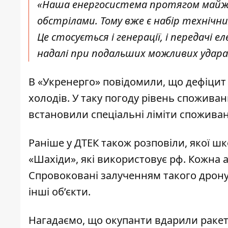
«Наша енергосистема протягом майже
обстрілами. Тому вже є набір технічни
Це стосується і генерації, і передачі
надалі при подальших можливих ударах
В «Укренерго» повідомили, що дефіцит
холодів
. У таку погоду рівень спожива
встановили спеціальні ліміти спожива
Раніше
у ДТЕК також розповіли, якої ш
«Шахіди», які використовує рф
. Кожна 
Спровоковані залученням такого дрон
інші об’єкти.
Нагадаємо, що
окупанти вдарили ракета