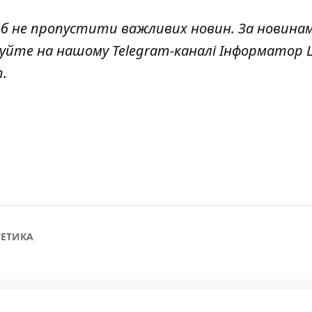
об не пропустити важливих новин. За новина
куйте на нашому Telegram-каналі
Інформатор L
т
.
ГЕТИКА