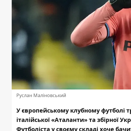
Руслан Маліновський
У європейському клубному футболі т
італійської «Аталанти»
та збірної Ук
Футболіста у своєму складі хоче бач