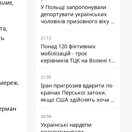
тиме,
У Польщі запропонували
депортувати українських
чоловіків призовного віку -
та,
кого це може торкнутися
ть
21:12
Понад 120 фіктивних
мобілізацій - троє
керівників ТЦК на Волині та
Буковині отримали підозри
за фейкові звіти
21:05
омереж.
Іран пригрозив вдарити по
країнах Перської затоки,
якщо США здійснять хоча б
одну атаку - Reuters
Герман
20:56
Українські нардепи
розкритикували