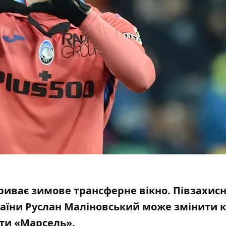
риває зимове трансферне вікно
. Півзахис
раїни
Руслан Маліновський може змінити к
ити «Марсель».