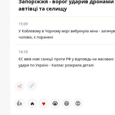
Запоріжжя - ворог ударив дронами
автівці та селищу
15:09
У Коблевому в Чорному морі вибухнула міна - загинув
чоловік, є поранені
14:10
ЄС ввів нові санкції проти РФ у відповідь на масовані
удари по Україні - Каллас розкрила деталі
♥
👍
🔥
😭
😆
😡