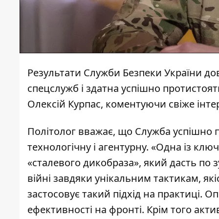
Результати Служби Безпеки України дов
спецслужб і здатна успішно протистоя
Олексій Курпас
, коментуючи свіже інт
Політолог вважає, що Служба успішно по
технологічну і агентурну. «Одна із кл
«сталевого дикобраза», який дасть по 
війні завдяки унікальним тактикам, як
застосовує такий підхід на практиці. 
ефективності на фронті. Крім того ак