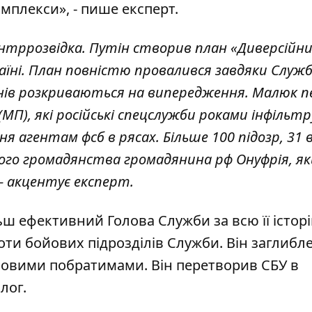
омплекси», - пише експерт.
онтррозвідка. Путін створив план «Диверсійн
їні. План повністю провалився завдяки Служб
лочинів розкриваються на випередження. Малюк
МП), які російські спецслужби роками інфільт
я агентам фсб в рясах. Більше 100 підозр, 31 
ького громадянства громадянина рф Онуфрія, я
 - акцентує експерт.
ш ефективний Голова Служби за всю її історі
ти бойових підрозділів Служби. Він заглибл
ойовими побратимами. Він перетворив СБУ в
лог.