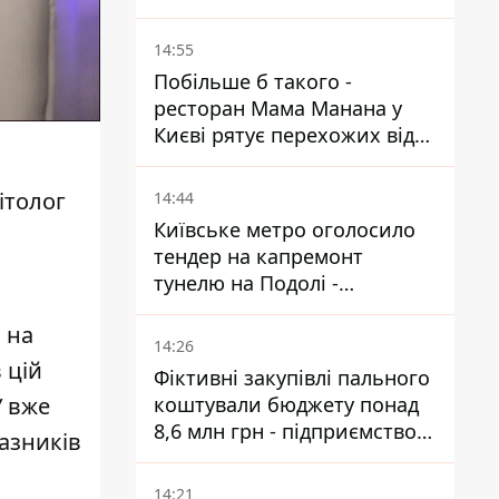
14:55
Побільше б такого -
ресторан Мама Манана у
Києві рятує перехожих від
спеки
ітолог
14:44
Київське метро оголосило
тендер на капремонт
тунелю на Подолі -
триватиме майже два роки
 на
14:26
 цій
Фіктивні закупівлі пального
коштували бюджету понад
У вже
8,6 млн грн - підприємство
казників
відшкодувало збитки
14:21