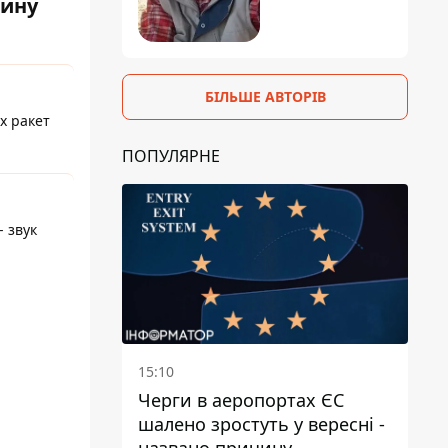
чину
БІЛЬШЕ АВТОРІВ
х ракет
ПОПУЛЯРНЕ
- звук
15:10
Черги в аеропортах ЄС
шалено зростуть у вересні -