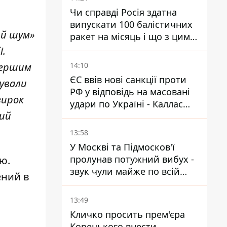
Чи справді Росія здатна
випускати 100 балістичних
ий шум»
ракет на місяць і що з цим
робити
і.
14:10
 першим
ЄС ввів нові санкції проти
рували
РФ у відповідь на масовані
вирок
удари по Україні - Каллас
кий
розкрила деталі
13:58
У Москві та Підмосков'ї
пролунав потужний вибух -
ю.
звук чули майже по всій
ений в
області
13:49
Кличко просить прем'єра
Корецького внести