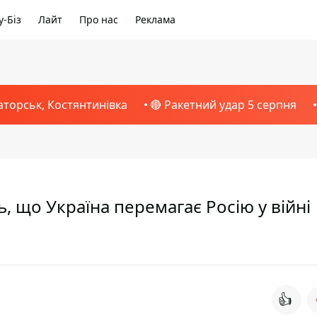
-Біз
Лайт
Про нас
Реклама
аторськ, Костянтинівка
🔴 Ракетний удар 5 серпня
, що Україна перемагає Росію у війні
👍