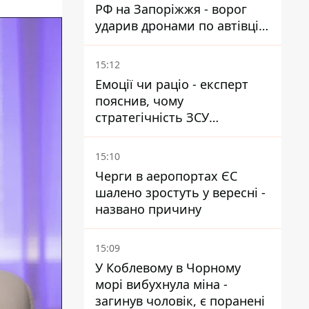
РФ на Запоріжжя - ворог
ударив дронами по автівці
та селищу
15:12
Емоції чи раціо - експерт
пояснив, чому
стратегічність ЗСУ
важливіша за емоційні
атаки РФ
15:10
Черги в аеропортах ЄС
шалено зростуть у вересні -
названо причину
15:09
У Коблевому в Чорному
морі вибухнула міна -
загинув чоловік, є поранені