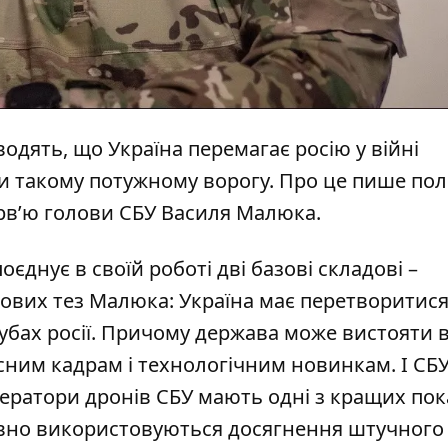
одять, що Україна перемагає росію у війні
ти такому потужному ворогу. Про це
пише пол
ерв’ю голови СБУ Василя Малюка.
єднує в своїй роботі дві базові складові –
ючових тез Малюка: Україна має перетворитися
зубах росії. Причому держава може вистояти в
існим кадрам і технологічним новинкам. І СБ
Оператори дронів СБУ мають одні з кращих по
тивно використовуються досягнення штучного