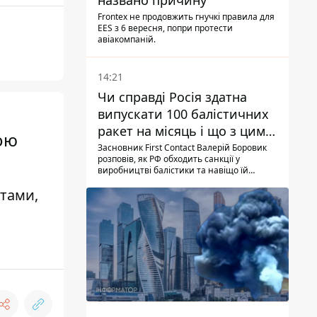
названо причину
Frontex не продовжить гнучкі правила для
EES з 6 вересня, попри протести
авіакомпаній.
14:21
Чи справді Росія здатна
випускати 100 балістичних
ракет на місяць і що з цим
ою
робити
Засновник First Contact Валерій Боровик
розповів, як РФ обходить санкції у
виробництві балістики та навіщо їй
ракети КНДР
нтами,