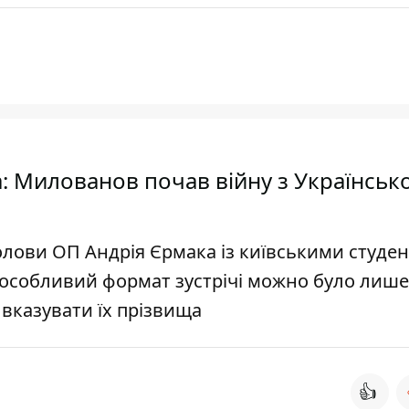
а: Милованов почав війну з Українськ
олови ОП Андрія Єрмака із київськими студе
 особливий формат зустрічі можно було лише
 вказувати їх прізвища
👍