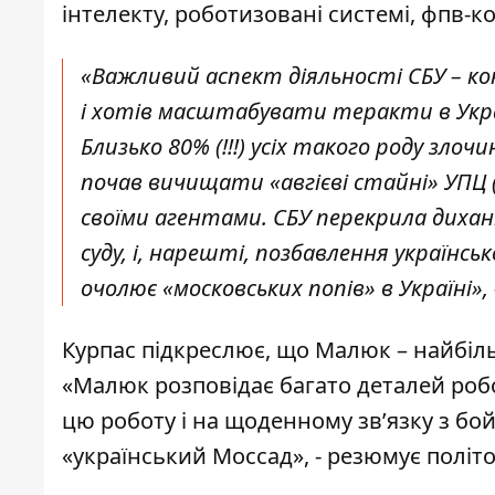
інтелекту, роботизовані системі, фпв-к
«Важливий аспект діяльності СБУ – к
і хотів масштабувати теракти в Укра
Близько 80% (!!!) усіх такого роду з
почав вичищати «авгієві стайні» УПЦ (
своїми агентами. СБУ перекрила диханн
суду, і, нарешті, позбавлення українс
очолює «московських попів» в Україні»,
Курпас підкреслює, що Малюк – найбіль
«Малюк розповідає багато деталей робо
цю роботу і на щоденному зв’язку з б
«український Моссад», - резюмує політо