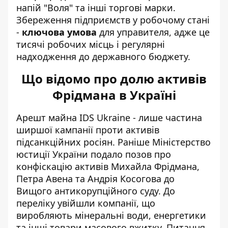
напій "Воля" та інші торгові марки.
Збереження підприємств у робочому стані
-
ключова умова
для управителя, адже це
тисячі робочих місць і регулярні
надходження до державного бюджету.
Що відомо про долю активів
Фрідмана в Україні
Арешт майна IDS Ukraine - лише частина
ширшої кампанії проти активів
підсанкційних росіян. Раніше Міністерство
юстиції України
подало позов про
конфіскацію активів
Михайла Фрідмана,
Петра Авена та Андрія Косогова до
Вищого антикорупційного суду. До
переліку увійшли компанії, що
виробляють мінеральні води, енергетики
та інші товари масового вжитку. Питання