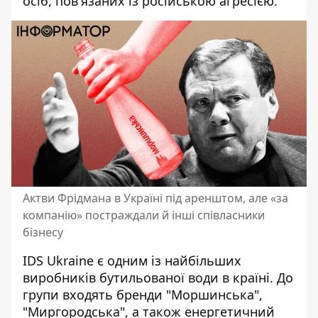
осіб, пов'язаних із російською агресією.
Актви Фрідмана в Україні під аренштом, але «за
компанію» постраждали й інші співласники
бізнесу
IDS Ukraine є одним із найбільших
виробників бутильованої води в країні. До
групи входять бренди "Моршинська",
"Миргородська", а також енергетичний