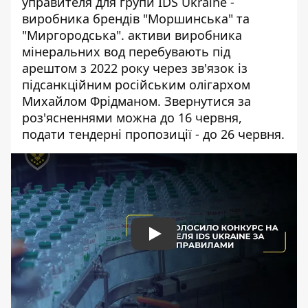
управителя для групи IDS Ukraine -
виробника брендів "Моршинська" та
"Миргородська".
активи виробника
мінеральних вод
перебувають під
арештом з 2022 року через зв'язок із
підсанкційним російським олігархом
Михайлом Фрідманом. Звернутися за
роз'ясненнями можна до 16 червня,
подати тендерні пропозиції - до 26 червня.
Play