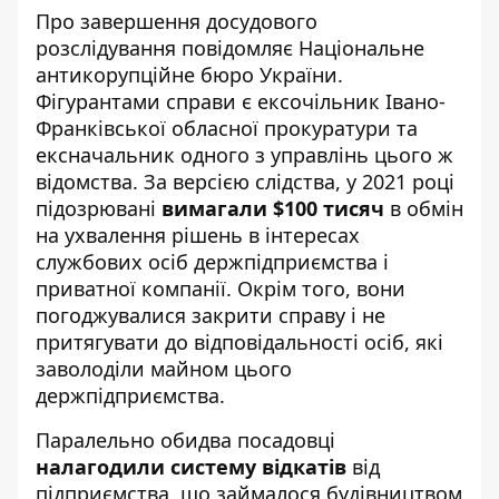
Про завершення досудового
розслідування
повідомляє Національне
антикорупційне бюро
України.
Фігурантами справи є ексочільник Івано-
Франківської обласної прокуратури та
ексначальник одного з управлінь цього ж
відомства. За версією слідства, у 2021 році
підозрювані
вимагали $100 тисяч
в обмін
на ухвалення рішень в інтересах
службових осіб держпідприємства і
приватної компанії. Окрім того, вони
погоджувалися закрити справу і не
притягувати до відповідальності осіб, які
заволоділи майном цього
держпідприємства.
Паралельно обидва посадовці
налагодили систему відкатів
від
підприємства, що займалося будівництвом