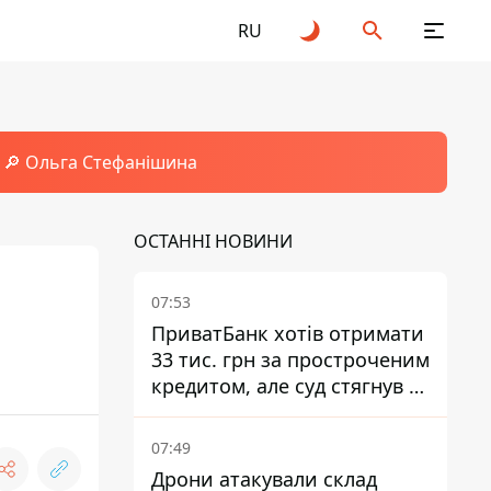
RU
🔎 Ольга Стефанішина
ОСТАННІ НОВИНИ
07:53
ПриватБанк хотів отримати
33 тис. грн за простроченим
кредитом, але суд стягнув з
боржниці лише 22 тис. грн
07:49
Дрони атакували склад