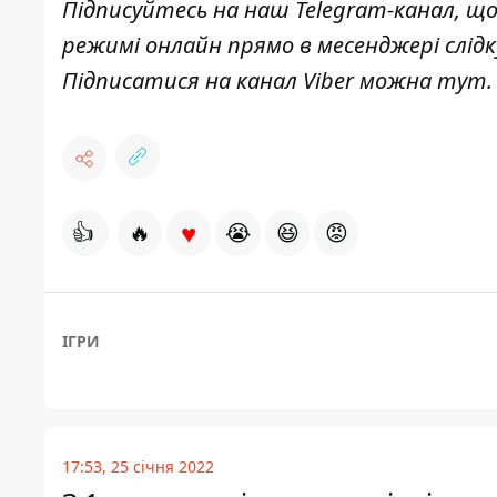
Підписуйтесь на наш
Telegram-канал
, щ
режимі онлайн прямо в месенджері слід
Підписатися на канал Viber можна
тут
.
♥
👍
🔥
😭
😆
😡
ІГРИ
17:53, 25 січня 2022