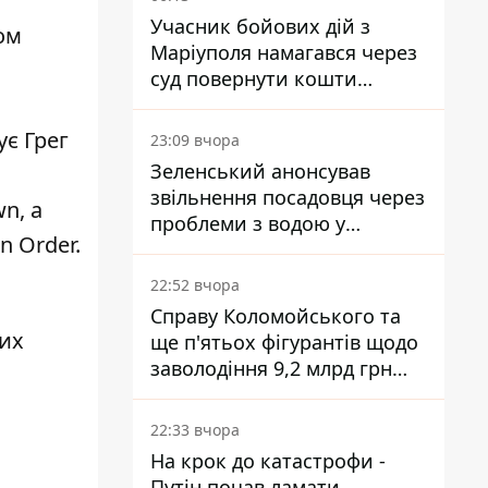
Учасник бойових дій з
ом
Маріуполя намагався через
суд повернути кошти
субсидії з рахунку в
Ощадбанку - яким було
ує Грег
23:09 вчора
рішення
Зеленський анонсував
звільнення посадовця через
n, а
проблеми з водою у
n Order.
Марганці
22:52 вчора
Справу Коломойського та
них
ще п'ятьох фігурантів щодо
заволодіння 9,2 млрд грн
ПриватБанку скерували до
суду
22:33 вчора
На крок до катастрофи -
Путін почав ламати