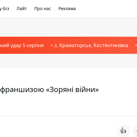
-Біз
Лайт
Про нас
Реклама
тний удар 5 серпня
⚠️ Краматорськ, Костянтинівка
а франшизою «Зоряні війни»
👍