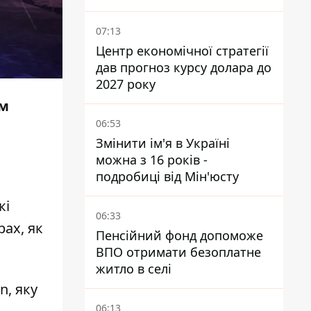
втекли з України - Bihus.info
07:13
Центр економічної стратегії
дав прогноз курсу долара до
2027 року
им
06:53
Змінити ім'я в Україні
можна з 16 років -
подробиці від Мін'юсту
кі
06:33
рах, як
Пенсійний фонд допоможе
ВПО отримати безоплатне
житло в селі
n, яку
06:13