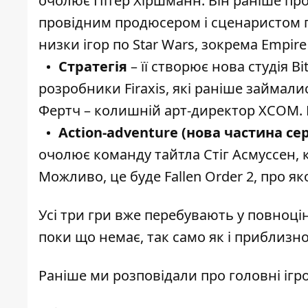
очолює Пітер Хіршманн. Він раніше про
провідним продюсером і сценаристом п
низки ігор по Star Wars, зокрема Empire 
Стратегія
– її створює нова студія Bi
розробники Firaxis, які раніше займалис
Фертч – колишній арт-директор XCOM. 
Action-adventure (нова частина сері
очолює команду тайтла Стіг Асмуссен, 
Можливо, це буде Fallen Order 2, про я
Усі три гри вже перебувають у повноці
поки що немає, так само як і приблизно
Раніше ми розповідали про
головні ігр