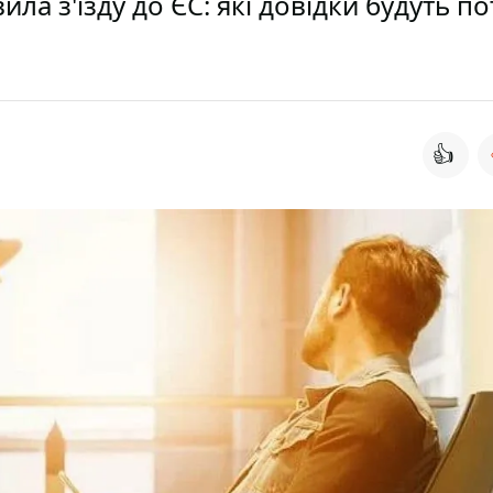
ила з'їзду до ЄС: які довідки будуть по
👍