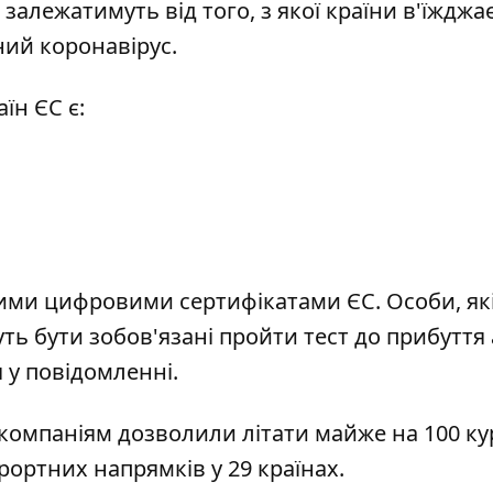
залежатимуть від того, з якої країни в'їжджа
ний коронавірус.
їн ЄС є:
ими цифровими сертифікатами ЄС. Особи, які
ь бути зобов'язані пройти тест до прибуття
я у повідомленні.
акомпаніям дозволили літати майже на 100 ку
рортних напрямків у 29 країнах.