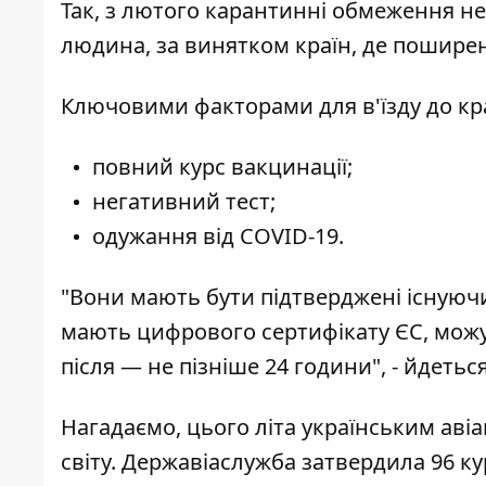
Так, з лютого карантинні обмеження не 
людина, за винятком країн, де пошире
Ключовими факторами для в'їзду до кра
повний курс вакцинації;
негативний тест;
одужання від COVID-19.
"Вони мають бути підтверджені існуюч
мають цифрового сертифікату ЄС, можут
після — не пізніше 24 години", - йдетьс
Нагадаємо, цього літа українським аві
світу. Державіаслужба
затвердила 96 ку