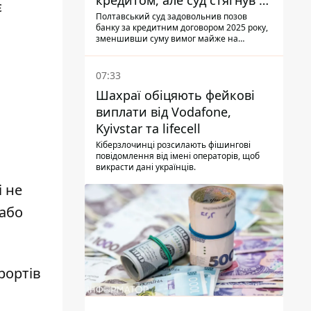
кредитом, але суд стягнув з
є
боржниці лише 22 тис. грн
Полтавський суд задовольнив позов
банку за кредитним договором 2025 року,
зменшивши суму вимог майже на
третину
07:33
Шахраї обіцяють фейкові
виплати від Vodafone,
Kyivstar та lifecell
Кіберзлочинці розсилають фішингові
повідомлення від імені операторів, щоб
викрасти дані українців.
 не
 або
рортів