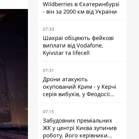
Wildberries в Єкатеринбурзі
- він за 2000 км від України
07:33
Шахраї обіцяють фейкові
виплати від Vodafone,
Kyivstar та lifecell
07:31
Дрони атакують
окупований Крим - у Керчі
серія вибухів, у Феодосії
пожежа
07:15
Забудовник преміальних
ЖК у центрі Києва зупинив
роботу, його керівники