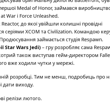
дюсував оригінальну дилогію Battlefront, був
ершої Medal of Honor, займався виробництв
at War і Force Unleashed.
t Reactor, до якої увійшли колишні провідні
я серіями XCOM та Civilization. Командою кер
Продюсування займається студія Respawn.
ї Star Wars Jedi)
– гру розробляє сама Respaw
котрий також виступав гейм-директором Falle
кого вже ходили чутки у мережі.
нній розробці. Тим не менш, подробиць про 
ї дати виходу.
ові релізи лютого
.