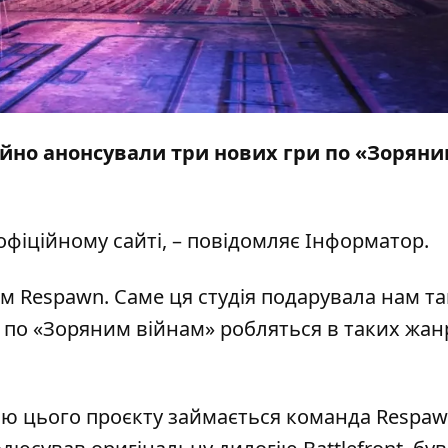
іційно анонсували три нових гри по «Зорян
 офіційному
сайті
, – повідомляє
Інформатор
.
м Respawn. Саме ця студія подарувала нам та
гри по «Зоряним війнам» робляться в таких жан
ю цього проєкту займається команда Respaw