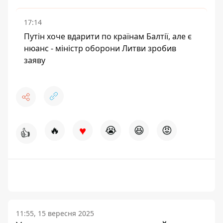
17:14
Путін хоче вдарити по країнам Балтії, але є
нюанс - міністр оборони Литви зробив
заяву
♥
🔥
😭
😆
😡
👍
11:55, 15 вересня 2025