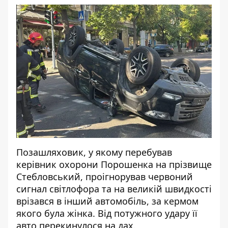
Позашляховик, у якому перебував
керівник охорони Порошенка на прізвище
Стебловський, проігнорував червоний
сигнал світлофора та на великій швидкості
врізався в інший автомобіль, за кермом
якого була жінка. Від потужного удару її
авто перекинулося на дах.