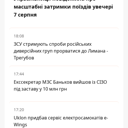
масштабні затримки поїздів увечері
7 серпня
18:08
ЗСУ стримують спроби російських
диверсійних груп прорватися до Лимана -
Трегубов
17:44
Екссекретар МЗС Баньков вийшов із СІЗО
під заставу у 10 млн грн
17:20
Uklon придбав сервіс електросамокатів e-
Wings