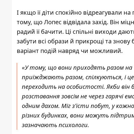
І якщо її діти спокійно відреагували н
тому, що
Лопес
відвідала захід. Він мі
радий її бачити. Ці спільні виходи да
забути всі образи й прикрощі та знову
варіант подій навряд чи можливий.
«У тому, що вони приходять разом на 
приїжджають разом, спілкуються, і це
переходить на особистості. Якби він б
розставання зовсім не через гарячі ем
одним дахом. Міг з'їсти побут, у кожног
різних будинках, вони можуть підтрим
зазначають психологи.