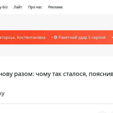
-Біз
Лайт
Про нас
Реклама
аторськ, Костянтинівка
🔴 Ракетний удар 5 серпня
ову разом: чому так сталося, поясни
ку