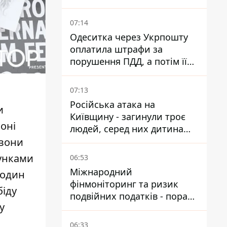
07:14
Одеситка через Укрпошту
оплатила штрафи за
порушення ПДД, а потім її
рахунки заблокували - в
чому причина і що вирішив
07:13
суд
Російська атака на
и
Київщину - загинули троє
воні
людей, серед них дитина
2022 року народження
 вони
лунками
06:53
Міжнародний
 один
фінмоніторинг та ризик
біду
подвійних податків - поради
у
українцям в Польщі
06:33