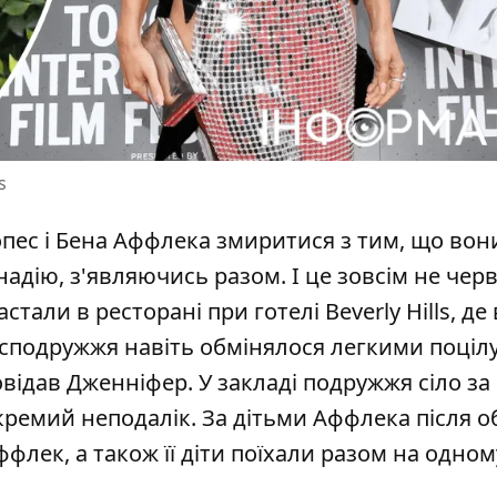
s
пес і Бена Аффлека
змиритися з тим, що вон
надію, з'являючись разом. І це зовсім не чер
астали в ресторані при готелі Beverly Hills, де
 експодружжя навіть обмінялося легкими поці
овідав Дженніфер. У закладі подружжя сіло за
окремий неподалік. За дітьми Аффлека після о
ффлек, а також її діти поїхали разом на одном