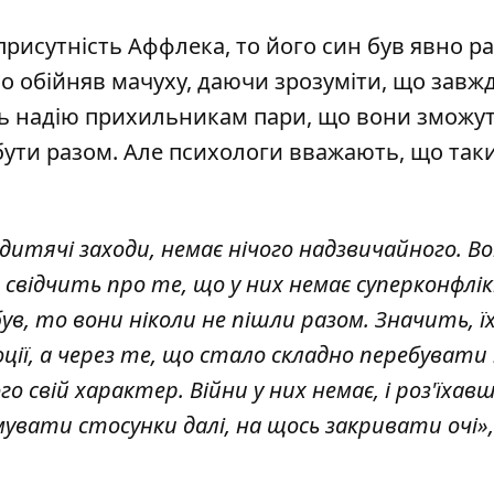
а присутність Аффлека, то його син був явно р
цно обійняв мачуху, даючи зрозуміти, що завж
ють надію прихильникам пари, що вони зможу
 бути разом. Але психологи вважають, що так
дитячі заходи, немає нічого надзвичайного. В
 свідчить про те, що у них немає суперконфлі
ув, то вони ніколи не пішли разом. Значить, ї
оції, а через те, що стало складно перебувати 
о свій характер. Війни у них немає, і роз'їхав
увати стосунки далі, на щось закривати очі»,