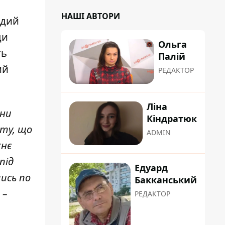
НАШІ АВТОРИ
адий
ди
Ольга
ть
Палій
ий
РЕДАКТОР
Ліна
они
Кіндратюк
кту, що
ADMIN
хнє
під
Едуард
шись по
Бакканський
 –
РЕДАКТОР