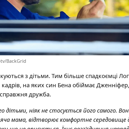
ptv/BackGrid
лкуються з дітьми. Тим більше спадкоємці Лоп
 кадрів, на яких син Бена обіймає Дженніфер,
я справжня дружба.
го дітьми, ніяк не стосується його самого. Во
ляча мама, відтворює комфортне середовище 
оки що не вписується. Їхнє возз'єднання навря