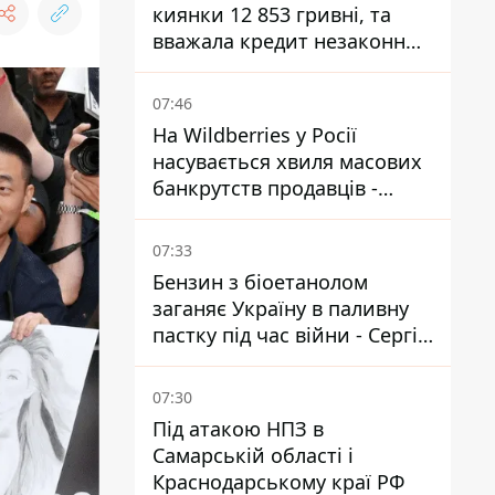
киянки 12 853 гривні, та
вважала кредит незаконним
- що вирішив суд
07:46
На Wildberries у Росії
насувається хвиля масових
банкрутств продавців -
Reuters
07:33
Бензин з біоетанолом
заганяє Україну в паливну
пастку під час війни - Сергій
Куюн
07:30
Під атакою НПЗ в
Самарській області і
Краснодарському краї РФ