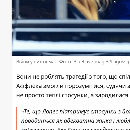
Війни у них немає. Фото: BlueLoveImages/Lagossi
Вони не роблять трагедії з того, що спі
Аффлека змогли порозумітися, судячи з
не просто теплі стосунки, а зародилас
«Те, що Лопес підтримує стосунки з йо
поводиться як адекватна жінка і люб
спілкування. Але Бен у це середовище п