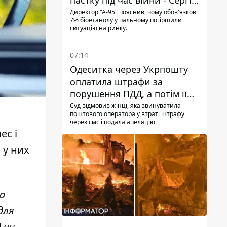
пастку під час війни - Сергій
Куюн
Директор "А-95" пояснив, чому обов'язкові
7% біоетанолу у пальному погіршили
ситуацію на ринку.
07:14
Одеситка через Укрпошту
оплатила штрафи за
порушення ПДД, а потім її
рахунки заблокували - в
Суд відмовив жінці, яка звинуватила
поштового оператора у втраті штрафу
чому причина і що вирішив
через смс і подала апеляцію
суд
ес і
 у них
на
для
д чи