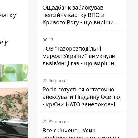
Ощадбанк заблокував
чатку
пенсійну картку ВПО з
Кривого Рогу - що вирішив
суд
06:13
м у
ТОВ "Газорозподільні
мережі України" вимкнули
львів'янці газ - що вирішив
суд
22:56 вчора
Росія готується остаточно
анексувати Південну Осетію
- країни НАТО занепокоєні
22:35 вчора
Все скінчено - Усик
пообіцяв не повертатися на