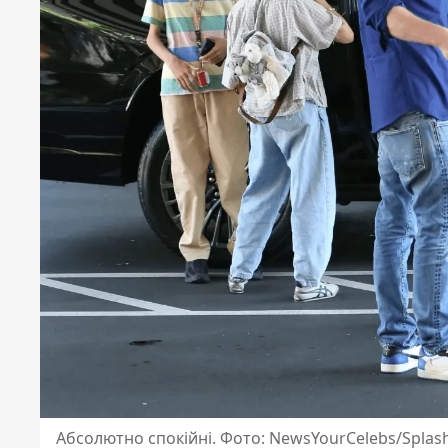
Абсолютно спокійні. Фото: NewsYourCelebs/Spla