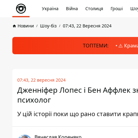
Україна
Війна
Столиця
Гроші
Шоу
Новини
Шоу-біз
07:43, 22 Вересня 2024
ТОПТЕМИ:
⚠️ Крам
07:43, 22 вересня 2024
Дженніфер Лопес і Бен Аффлек зн
психолог
У цій історії поки що рано ставити крап
Вячеслав Кореняко