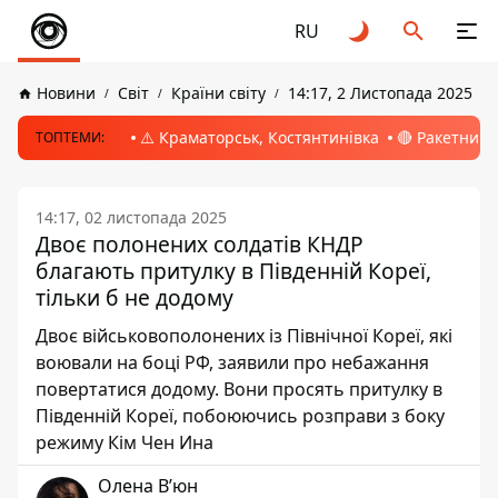
RU
Новини
Світ
Країни світу
14:17, 2 Листопада 2025
⚠️ Краматорськ, Костянтинівка
🔴 Ракетний 
ТОПТЕМИ:
14:17, 02 листопада 2025
Двоє полонених солдатів КНДР
благають притулку в Південній Кореї,
тільки б не додому
Двоє військовополонених із Північної Кореї, які
воювали на боці РФ, заявили про небажання
повертатися додому. Вони просять притулку в
Південній Кореї, побоюючись розправи з боку
режиму Кім Чен Ина
Олена Вʼюн