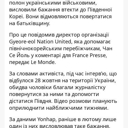
полон українськими військовими
,
висловили бажання втекти до Південної
Кореї. Вони відмовляються повертатися
на батьківщину.
Про це повідомив директор організації
Gyeore-eol Nation United, яка допомагає
північнокорейським перебіжчикам, Чан
Се Йоль у коментарі для France Presse,
передає
Le Monde.
За словами активіста, під час інтерв’ю, що
відбулося 28 жовтня на території України,
обидва чоловіки благали журналістку
повернутися за ними та допомогти
дістатися Півдня. Відео розмови планують
оприлюднити найближчими тижнями.
За
даними
Yonhap, раніше в лютому лише
один із них висловлював таке бажання.