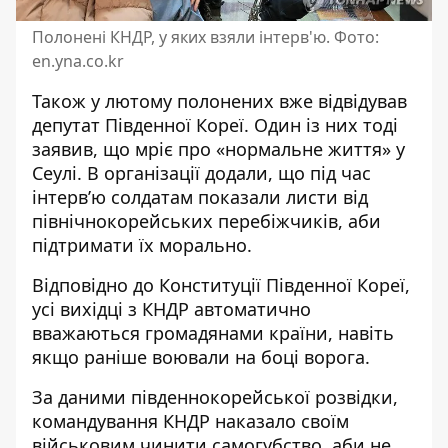
Полонені КНДР, у яких взяли інтерв'ю. Фото:
en.yna.co.kr
Також у лютому полонених вже відвідував
депутат Південної Кореї. Один із них тоді
заявив, що мріє про «нормальне життя» у
Сеулі. В організації додали, що під час
інтерв’ю солдатам показали листи від
північнокорейських перебіжчиків, аби
підтримати їх морально.
Відповідно до Конституції Південної Кореї,
усі вихідці з КНДР автоматично
вважаються громадянами країни, навіть
якщо раніше воювали на боці ворога.
За даними південнокорейської розвідки,
командування КНДР наказало своїм
військовим чинити самогубство, аби не