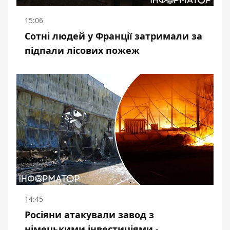
15:06
Сотні людей у Франції затримали за
підпали лісових пожеж
14:45
Росіяни атакували завод з
німецькими інвестиціями -