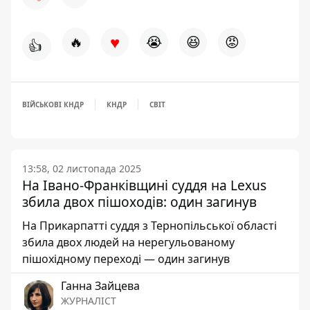
♥
🔥
😭
😆
😡
👍
ВІЙСЬКОВІ КНДР
КНДР
СВІТ
13:58, 02 листопада 2025
На Івано-Франківщині суддя на Lexus
збила двох пішоходів: один загинув
На Прикарпатті суддя з Тернопільської області
збила двох людей на нерегульованому
пішохідному переході — один загинув
Ганна Зайцева
ЖУРНАЛІСТ