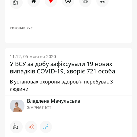
♥
🔥
😭
😆
😡
👍
КОРОНАВІРУС
11:12, 05 жовтня 2020
У ВСУ за добу зафіксували 19 нових
випадків COVID-19, хворіє 721 особа
В установах охорони здоров'я перебуває 3
людини
Владлена Мачульська
ЖУРНАЛІСТ
👍