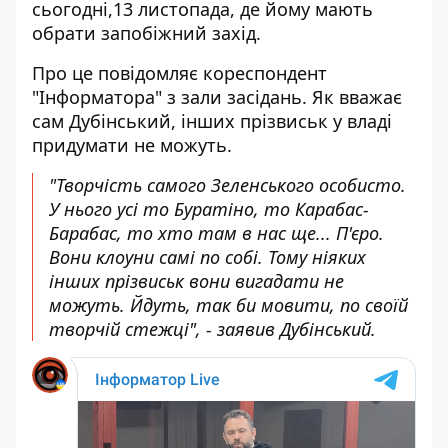
сьогодні,13 листопада, де йому мають
обрати запобіжний захід.
Про це повідомляє кореспондент
"Інформатора" з зали засідань. Як вважає
сам Дубінський, інших прізвиськ у владі
придумати не можуть.
"Творчість самого Зеленського особисто.
У нього усі то Буратіно, то Карабас-
Барабас, то хто там в нас ще... П'єро.
Вони клоуни самі по собі. Тому ніяких
інших прізвиськ вони вигадати не
можуть. Йдуть, так би мовити, по своїй
творчій стежці", - заявив Дубінський.