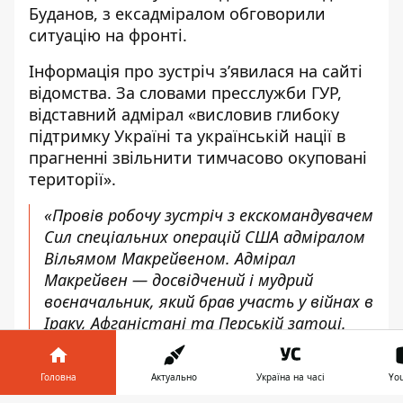
Буданов
, з ексадміралом обговорили
ситуацію на фронті.
Інформація про зустріч
з’явилася на сайті
відомства
. За словами пресслужби ГУР,
відставний адмірал «висловив глибоку
підтримку Україні та українській нації в
прагненні звільнити тимчасово окуповані
території».
«Провів робочу зустріч з екскомандувачем
Сил спеціальних операцій США адміралом
Вільямом Макрейвеном. Адмірал
Макрейвен ― досвідчений і мудрий
воєначальник, який брав участь у війнах в
Іраку, Афганістані та Перській затоці.
Йому належить ключова роль у
плануванні та реалізації багатьох
Головна
Актуально
Україна на часі
Yo
видатних спецоперацій США, зокрема ―