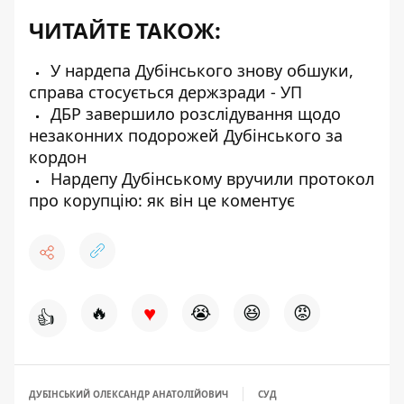
ЧИТАЙТЕ ТАКОЖ:
У нардепа Дубінського знову обшуки,
справа стосується держзради - УП
ДБР завершило розслідування щодо
незаконних подорожей Дубінського за
кордон
Нардепу Дубінському вручили протокол
про корупцію: як він це коментує
♥
🔥
😭
😆
😡
👍
ДУБІНСЬКИЙ ОЛЕКСАНДР АНАТОЛІЙОВИЧ
СУД