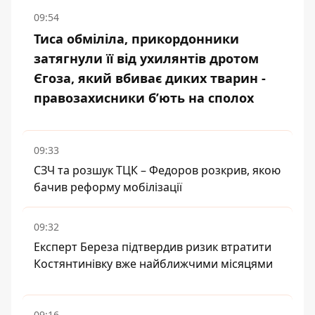
09:54
Тиса обміліла, прикордонники
затягнули її від ухилянтів дротом
Єгоза, який вбиває диких тварин -
правозахисники бʼють на сполох
09:33
СЗЧ та розшук ТЦК – Федоров розкрив, якою
бачив реформу мобілізації
09:32
Експерт Береза підтвердив ризик втратити
Костянтинівку вже найближчими місяцями
09:16