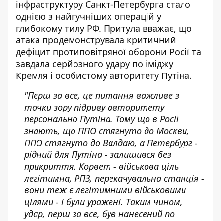
інфраструктуру Санкт-Петербурга стало
однією з найгучніших операцій у
глибокому тилу РФ. Притула вважає, що
атака продемонструвала критичний
дефіцит протиповітряної оборони Росії та
завдала серйозного удару по іміджу
Кремля і особистому авторитету Путіна.
"Перш за все, це питання важливе з
точки зору підриву авторитету
персонально Путіна. Тому що в Росії
знають, що ППО стягнуто до Москви,
ППО стягнуто до Валдаю, а Петербург -
рідний для Путіна - залишився без
прикриття. Корвет - військова ціль
легітимна, РПЗ, перекачувальна станція -
вони теж є легітимними військовими
цілями - і були уражені. Таким чином,
удар, перш за все, був нанесений по