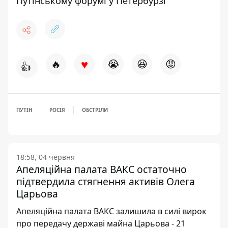
Путінському форумі у Петербурзі
♥
🔥
😭
😆
😡
👍
ПУТІН
РОСІЯ
ОБСТРІЛИ
18:58, 04 червня
Апеляційна палата ВАКС остаточно
підтвердила стягнення активів Олега
Царьова
Апеляційна палата ВАКС залишила в силі вирок
про передачу державі майна Царьова - 21