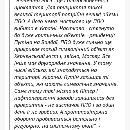
"Величина Росії - це і благословення, і
прокляття. Для прикриття такої
великої території потрібні великі об'єми
ППО. А його нема. Частково це ППО
вибито в Україні. Частково - стягнуто
до дуже критичних об'єктів - резиденції
Путіна на Валдаї. ППО дуже сильно ще
прикриває такий символічний об'єкт як
Керченський міст і, звісно, Москву. Все
інше має другорядне значення. У тому
числі війська, які знаходяться на
території України. Путін захищає ті
об'єкти, які мають символічне значення.
Саме тому такі міста як Пітер і
нафтоперегонні заводи залишилися без
прикриття - не вистачає ППО і за один
день її не зробиш. А протиповітряна
оборона пробивається ретельно і
регулярно, на системному рівні", -