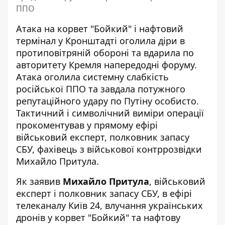
ППО
Атака на корвет "Бойкий" і нафтовий
термінал у Кронштадті
оголила діри в
протиповітряній обороні
та вдарила по
авторитету Кремля напередодні форуму.
Атака оголила системну слабкість
російської ППО та завдала потужного
репутаційного удару по Путіну особисто.
Тактичний і символічний виміри операції
прокоментував у прямому ефірі
військовий експерт, полковник запасу
СБУ, фахівець з військової контррозвідки
Михайло Притула.
Як заявив
Михайло Притула
, військовий
експерт і полковник запасу СБУ, в ефірі
телеканалу Київ 24, влучання українських
дронів у корвет "Бойкий" та нафтову