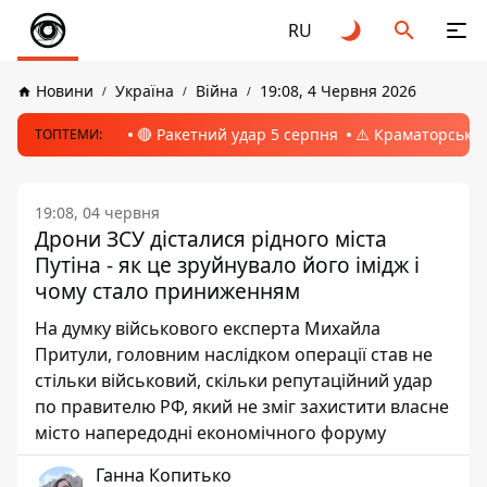
RU
Новини
Україна
Війна
19:08, 4 Червня 2026
🔴 Ракетний удар 5 серпня
⚠️ Краматорськ, 
ТОПТЕМИ:
19:08, 04 червня
Дрони ЗСУ дісталися рідного міста
Путіна - як це зруйнувало його імідж і
чому стало приниженням
На думку військового експерта Михайла
Притули, головним наслідком операції став не
стільки військовий, скільки репутаційний удар
по правителю РФ, який не зміг захистити власне
місто напередодні економічного форуму
Ганна Копитько