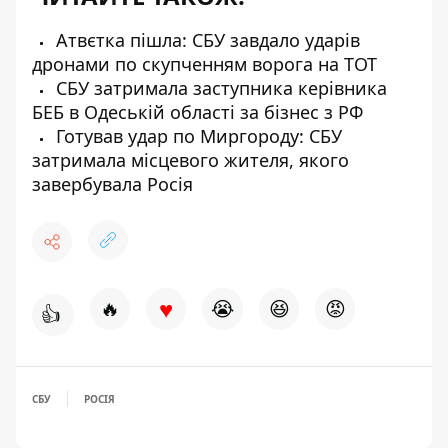
Атвєтка пішла: СБУ завдало ударів
дронами по скупченням ворога на ТОТ
СБУ затримала заступника керівника
БЕБ в Одеській області за бізнес з РФ
Готував удар по Миргороду: СБУ
затримала місцевого жителя, якого
завербувала Росія
♥
🔥
😭
😆
😡
👍
СБУ
РОСІЯ