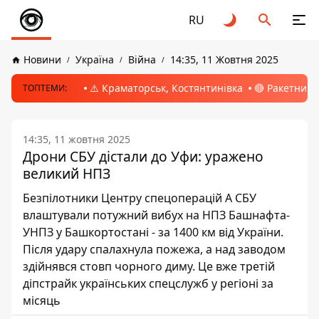
RU
Новини
Україна
Війна
14:35, 11 Жовтня 2025
⚠️ Краматорськ, Костянтинівка
🔴 Ракетний 
ТОПТЕМИ:
14:35, 11 жовтня 2025
Дрони СБУ дістали до Уфи: уражено
великий НПЗ
Безпілотники Центру спецоперацій А СБУ
влаштували потужний вибух на НПЗ Башнафта-
УНПЗ у Башкортостані - за 1400 км від України.
Після удару спалахнула пожежа, а над заводом
здійнявся стовп чорного диму. Це вже третій
діпстрайк українських спецслужб у регіоні за
місяць