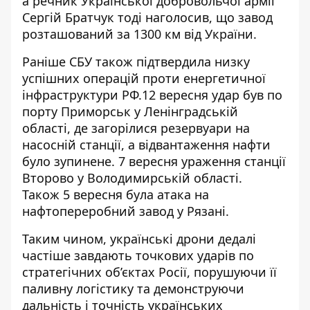
а речник Української добровольчої армії
Сергій Братчук тоді наголосив, що завод
розташований за 1300 км від України.
Раніше СБУ також підтвердила низку
успішних операцій проти енергетичної
інфраструктури РФ.12 вересня удар був по
порту Приморськ у Ленінградській
області, де загорілися
резервуари на
насосній станції
, а відвантаження нафти
було зупинене. 7 вересня ураження станції
Второво у Володимирській області.
Також 5 вересня була атака на
нафтопереробний завод у Рязані.
Таким чином, українські дрони дедалі
частіше завдають точкових ударів по
стратегічних об’єктах Росії, порушуючи її
паливну логістику та демонструючи
дальність і точність українських